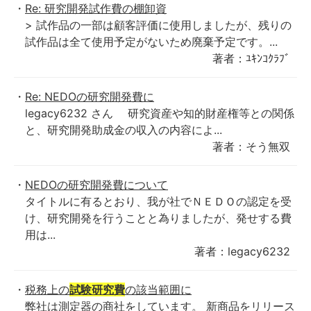
Re: 研究開発試作費の棚卸資
> 試作品の一部は顧客評価に使用しましたが、残りの
試作品は全て使用予定がないため廃棄予定です。...
著者：ﾕｷﾝｺｸﾗﾌﾞ
Re: NEDOの研究開発費に
legacy6232 さん 研究資産や知的財産権等との関係
と、研究開発助成金の収入の内容によ...
著者：そう無双
NEDOの研究開発費について
タイトルに有るとおり、我が社でＮＥＤＯの認定を受
け、研究開発を行うことと為りましたが、発せする費
用は...
著者：legacy6232
税務上の
試験研究費
の該当範囲に
弊社は測定器の商社をしています。 新商品をリリース