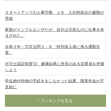
スタートアップの人事労務 １６ 入社時提出の書類の
意味
家族がインフルエンザだが、自分は元気なのに仕事を休
まされた。
令和３年－労災法問３－Ｂ「特別加入者に係る通勤災
害」
社労士認証制度13 健康結果に所見のある従業員を把握
しよう
学生納付特例の手続きをしなかった結果、障害年金が不
支給に
ランキングを見る