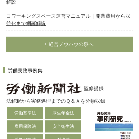
解説
コワーキングスペース運営マニュアル｜開業費用から収
益化まで網羅解説
経営ノウハウの泉へ
労働実務事例集
監修提供
法解釈から実務処理までのＱ＆Ａを分類収録
労働基準法
厚生年金法
雇用保険法
安全衛生法