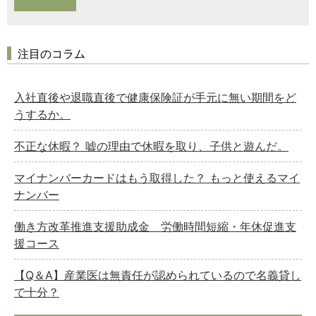
注目のコラム
入社直後や退職直後で健康保険証が手元に無い期間をど
うするか。
不正な休暇？ 嘘の理由で休暇を取り、子供と遊んだ。
マイナンバーカードはもう取得した？ もっと使えるマイ
ナンバー
働き方改革推進支援助成金 労働時間短縮・年休促進支
援コース
【Q＆A】産業医は無責任が認められているので名義貸し
で十分？