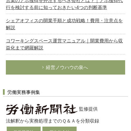
営業のアポ獲得を外注するべき会社とは？｜アポ獲得代
行を検討する前に知っておきたい4つの判断基準
シェアオフィスの開業手順と成功戦略！費用・注意点を
解説
コワーキングスペース運営マニュアル｜開業費用から収
益化まで網羅解説
経営ノウハウの泉へ
労働実務事例集
監修提供
法解釈から実務処理までのＱ＆Ａを分類収録