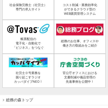
社会保険労務士（社労士）
コスト削減・業務効率化
専門の求人サイト
ができるクラウド型の
WEB購買管理システム
帳票配信の
総務のお仕事、オフィスや
電子化・自動化で
働き方の取組みをご紹介
「ビジネス」をつなぐ
社労士０号業務を
官公庁オフィスにおける
掘り起こすラジオ
文書削減や備品管理の
カッパダイブNEO！
先進事例を公開中！
総務の森トップ