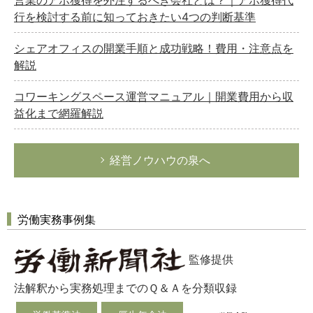
営業のアポ獲得を外注するべき会社とは？｜アポ獲得代
行を検討する前に知っておきたい4つの判断基準
シェアオフィスの開業手順と成功戦略！費用・注意点を
解説
コワーキングスペース運営マニュアル｜開業費用から収
益化まで網羅解説
経営ノウハウの泉へ
労働実務事例集
監修提供
法解釈から実務処理までのＱ＆Ａを分類収録