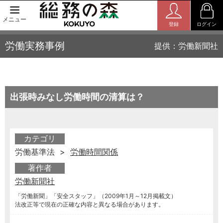
メニュー
登録
ログイン
労働実務事例
提供：労働新聞社
出張時みなし労働時間の清算は？
カテゴリ
労働基準法 >
労働時間関係
著作者
労働新聞社
「労働新聞」「安全スタッフ」（2009年1月～12月掲載文）
法改正等で現在の正確な内容と異なる場合があります。