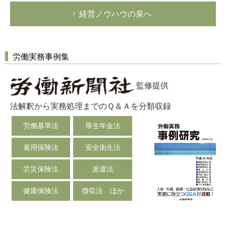
経営ノウハウの泉へ
労働実務事例集
監修提供
法解釈から実務処理までのＱ＆Ａを分類収録
労働基準法
厚生年金法
雇用保険法
安全衛生法
労災保険法
派遣法
健康保険法
徴収法 ほか