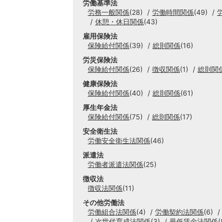
労働基準法
労務一般関係
(28)
労働時間関係
(49)
休憩・休日関係
(43)
雇用保険法
保険給付関係
(39)
総則関係
(16)
労災保険法
保険給付関係
(26)
徴収関係
(1)
総則関
健康保険法
保険給付関係
(40)
総則関係
(61)
厚生年金法
保険給付関係
(75)
総則関係
(17)
安全衛生法
労働安全衛生法関係
(46)
派遣法
労働者派遣法関係
(25)
徴収法
徴収法関係
(11)
その他労働法
労働組合法関係
(4)
労働契約法関係
(6)
次世代育成法関係
(3)
最低賃金法関係
(