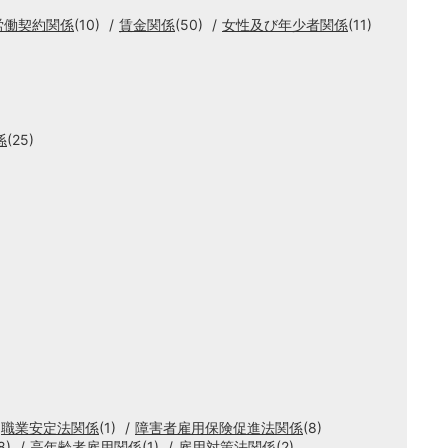
労働契約関係
(10)
賃金関係
(50)
女性及び年少者関係
(11)
係
(25)
職業安定法関係
(1)
障害者雇用保険促進法関係
(8)
8)
高年齢者雇用関係
(1)
雇用対策法関係
(2)