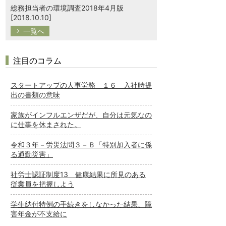
総務担当者の環境調査2018年4月版
[2018.10.10]
一覧へ
注目のコラム
スタートアップの人事労務 １６ 入社時提
出の書類の意味
家族がインフルエンザだが、自分は元気なの
に仕事を休まされた。
令和３年－労災法問３－Ｂ「特別加入者に係
る通勤災害」
社労士認証制度13 健康結果に所見のある
従業員を把握しよう
学生納付特例の手続きをしなかった結果、障
害年金が不支給に