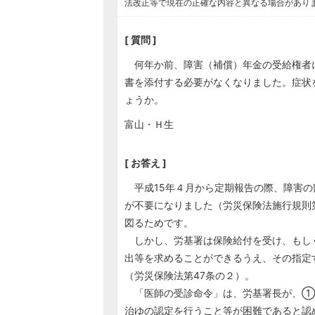
法改正等で現在の正確な内容と異なる場合があり
[ 質問 ]
何年か前、障害（補償）年金の受給権者
書を添付する必要がなくなりました。症状
ょうか。
富山・Ｈ生
[ お答え ]
平成15年４月から定期報告の際、障害の
が不要になりました（労災保険法施行規則
図るためです。
しかし、労基署は保険給付を受け、もし
出等を求めることができるうえ、その指定
（労災保険法第47条の２）。
「医師の受診命令」は、労基署長が、①
治ゆの認定を行うこと等が困難であると認