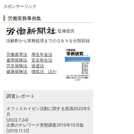
スポンサーリンク
労働実務事例集
監修提供
法解釈から実務処理までのＱ＆Ａを分類収録
労働基準法
厚生年金法
雇用保険法
安全衛生法
労災保険法
派遣法
健康保険法
徴収法 ほか
調査レポート
オフィスカイゼン活動に関する意識2022年5
月
[2022.7.24]
企業のテレワーク実態調査2019年10月版
[2019.11.12]