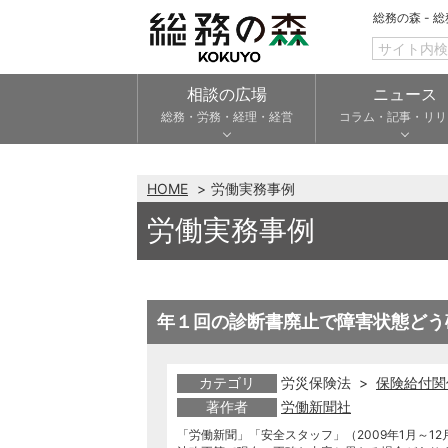
総務の森 - 
相談の広場
ニュース
総務・労務・経理・経営
コラム・記事・リリ
HOME
労働実務事例
労働実務事例
年１回の診断書廃止で障害状態どう
カテゴリ
労災保険法 >
保険給付関
著作者
労働新聞社
「労働新聞」「安全スタッフ」（2009年1月～12