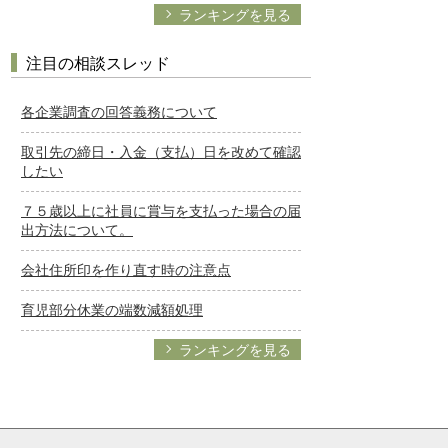
ランキングを見る
注目の相談スレッド
各企業調査の回答義務について
取引先の締日・入金（支払）日を改めて確認
したい
７５歳以上に社員に賞与を支払った場合の届
出方法について。
会社住所印を作り直す時の注意点
育児部分休業の端数減額処理
ランキングを見る