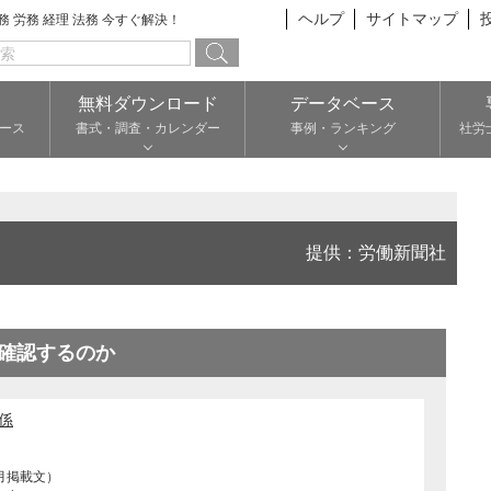
ヘルプ
サイトマップ
総務 労務 経理 法務 今すぐ解決！
無料ダウンロード
データベース
ース
書式・調査・カレンダー
事例・ランキング
社労
提供：労働新聞社
確認するのか
係
月掲載文）