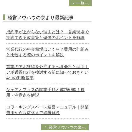
一覧へ
経営ノウハウの泉より最新記事
成約率が上がらない理由とは？ 営業現場で
実践できる改善策と研修のポイントを解説
営業代行の料金相場はいくら？費用の仕組み
と比較する際のポイントを解説
営業のアポ獲得を外注するべき会社とは？｜
アポ獲得代行を検討する前に知っておきたい
4つの判断基準
シェアオフィスの開業手順と成功戦略！費
用・注意点を解説
コワーキングスペース運営マニュアル｜開業
費用から収益化まで網羅解説
経営ノウハウの泉へ