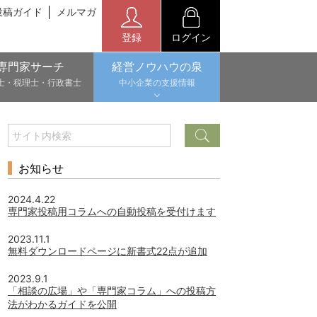
投稿ガイド
メルマガ
登録
ログイン
専門家サーチ
経営ノウハウの泉
士・税理士・行政書士
中小企業の支援情報
お知らせ
2024.4.22
専門家投稿用コラムへの自動投稿を受付けます
2023.11.1
無料ダウンロードページに新書式22点が追加
2023.9.1
「相談の広場」や「専門家コラム」への投稿方
法がわかるガイドを公開