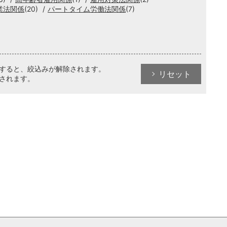
業法関係
(20)
パートタイム労働法関係
(7)
クすると、絞込みが解除されます。
リセット
されます。