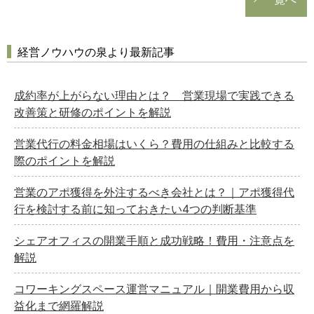
経営ノウハウの泉より最新記事
成約率が上がらない理由とは？ 営業現場で実践できる
改善策と研修のポイントを解説
営業代行の料金相場はいくら？費用の仕組みと比較する
際のポイントを解説
営業のアポ獲得を外注するべき会社とは？｜アポ獲得代
行を検討する前に知っておきたい4つの判断基準
シェアオフィスの開業手順と成功戦略！費用・注意点を
解説
コワーキングスペース運営マニュアル｜開業費用から収
益化まで網羅解説