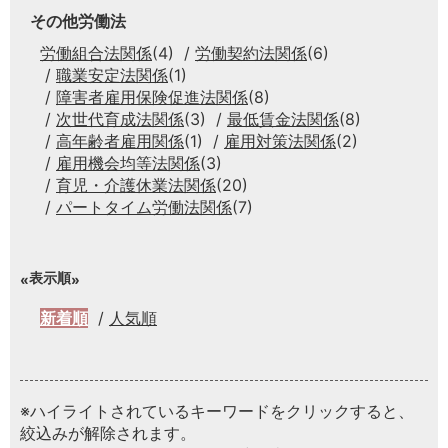
その他労働法
労働組合法関係
(4)
労働契約法関係
(6)
職業安定法関係
(1)
障害者雇用保険促進法関係
(8)
次世代育成法関係
(3)
最低賃金法関係
(8)
高年齢者雇用関係
(1)
雇用対策法関係
(2)
雇用機会均等法関係
(3)
育児・介護休業法関係
(20)
パートタイム労働法関係
(7)
表示順
新着順
人気順
※ハイライトされているキーワードをクリックすると、
絞込みが解除されます。