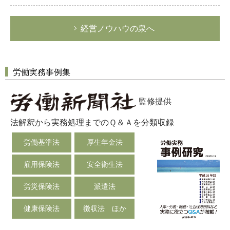
経営ノウハウの泉へ
労働実務事例集
監修提供
法解釈から実務処理までのＱ＆Ａを分類収録
労働基準法
厚生年金法
雇用保険法
安全衛生法
労災保険法
派遣法
健康保険法
徴収法 ほか