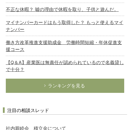
不正な休暇？ 嘘の理由で休暇を取り、子供と遊んだ。
マイナンバーカードはもう取得した？ もっと使えるマイ
ナンバー
働き方改革推進支援助成金 労働時間短縮・年休促進支
援コース
【Q＆A】産業医は無責任が認められているので名義貸し
で十分？
ランキングを見る
注目の相談スレッド
社内親睦会 積立金について