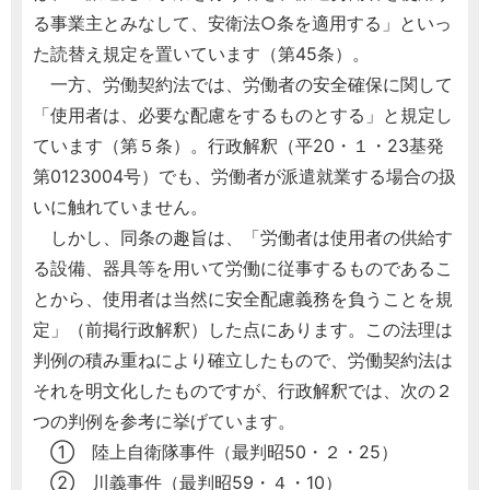
る事業主とみなして、安衛法○条を適用する」といっ
た読替え規定を置いています（第45条）。
一方、労働契約法では、労働者の安全確保に関して
「使用者は、必要な配慮をするものとする」と規定し
ています（第５条）。行政解釈（平20・１・23基発
第0123004号）でも、労働者が派遣就業する場合の扱
いに触れていません。
しかし、同条の趣旨は、「労働者は使用者の供給す
る設備、器具等を用いて労働に従事するものであるこ
とから、使用者は当然に安全配慮義務を負うことを規
定」（前掲行政解釈）した点にあります。この法理は
判例の積み重ねにより確立したもので、労働契約法は
それを明文化したものですが、行政解釈では、次の２
つの判例を参考に挙げています。
① 陸上自衛隊事件（最判昭50・２・25）
② 川義事件（最判昭59・４・10）