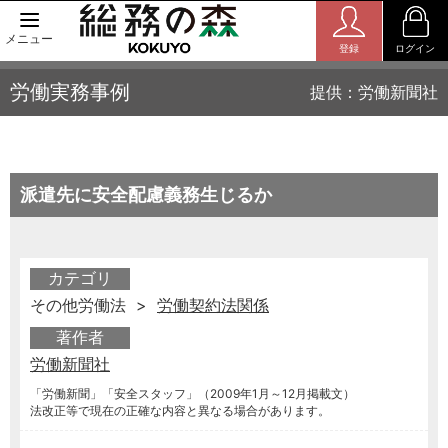
メニュー
登録
ログイン
労働実務事例
提供：労働新聞社
派遣先に安全配慮義務生じるか
カテゴリ
その他労働法 >
労働契約法関係
著作者
労働新聞社
「労働新聞」「安全スタッフ」（2009年1月～12月掲載文）
法改正等で現在の正確な内容と異なる場合があります。