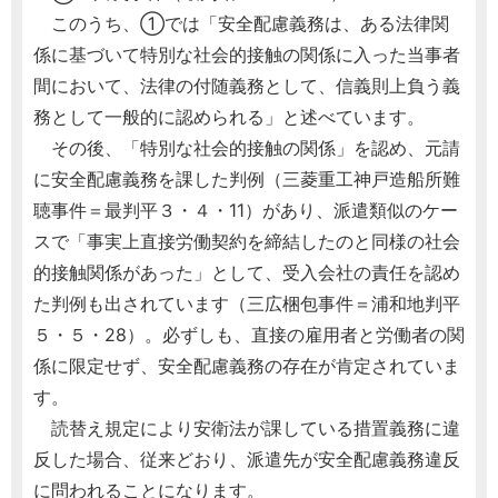
このうち、①では「安全配慮義務は、ある法律関
係に基づいて特別な社会的接触の関係に入った当事者
間において、法律の付随義務として、信義則上負う義
務として一般的に認められる」と述べています。
その後、「特別な社会的接触の関係」を認め、元請
に安全配慮義務を課した判例（三菱重工神戸造船所難
聴事件＝最判平３・４・11）があり、派遣類似のケー
スで「事実上直接労働契約を締結したのと同様の社会
的接触関係があった」として、受入会社の責任を認め
た判例も出されています（三広梱包事件＝浦和地判平
５・５・28）。必ずしも、直接の雇用者と労働者の関
係に限定せず、安全配慮義務の存在が肯定されていま
す。
読替え規定により安衛法が課している措置義務に違
反した場合、従来どおり、派遣先が安全配慮義務違反
に問われることになります。