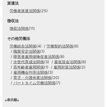
派遣法
労働者派遣法関係
(25)
徴収法
徴収法関係
(11)
その他労働法
労働組合法関係
(4)
労働契約法関係
(6)
職業安定法関係
(1)
障害者雇用保険促進法関係
(8)
次世代育成法関係
(3)
最低賃金法関係
(8)
高年齢者雇用関係
(1)
雇用対策法関係
(2)
雇用機会均等法関係
(3)
育児・介護休業法関係
(20)
パートタイム労働法関係
(7)
表示順