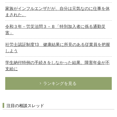
家族がインフルエンザだが、自分は元気なのに仕事を休
まされた。
令和３年－労災法問３－Ｂ「特別加入者に係る通勤災
害」
社労士認証制度13 健康結果に所見のある従業員を把握
しよう
学生納付特例の手続きをしなかった結果、障害年金が不
支給に
ランキングを見る
注目の相談スレッド