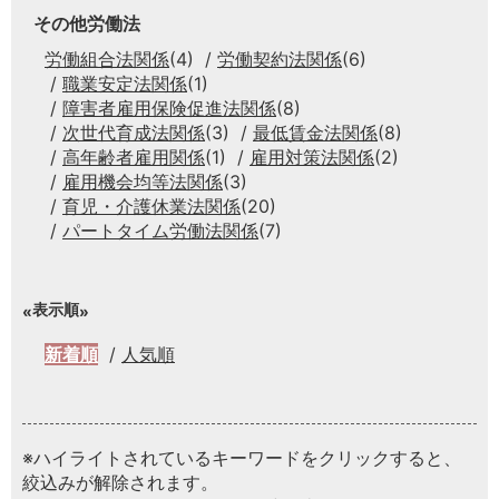
その他労働法
労働組合法関係
(4)
労働契約法関係
(6)
職業安定法関係
(1)
障害者雇用保険促進法関係
(8)
次世代育成法関係
(3)
最低賃金法関係
(8)
高年齢者雇用関係
(1)
雇用対策法関係
(2)
雇用機会均等法関係
(3)
育児・介護休業法関係
(20)
パートタイム労働法関係
(7)
表示順
新着順
人気順
※ハイライトされているキーワードをクリックすると、
絞込みが解除されます。