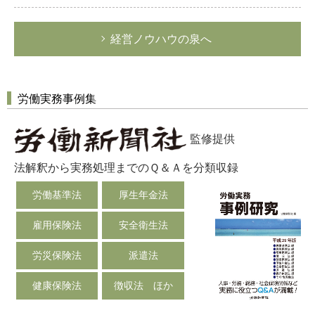
経営ノウハウの泉へ
労働実務事例集
監修提供
法解釈から実務処理までのＱ＆Ａを分類収録
労働基準法
厚生年金法
雇用保険法
安全衛生法
労災保険法
派遣法
健康保険法
徴収法 ほか