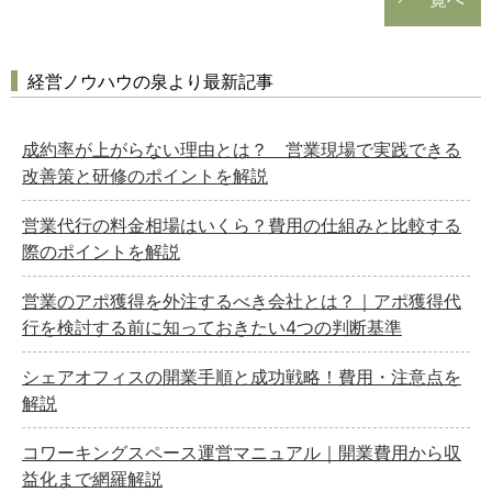
経営ノウハウの泉より最新記事
成約率が上がらない理由とは？ 営業現場で実践できる
改善策と研修のポイントを解説
営業代行の料金相場はいくら？費用の仕組みと比較する
際のポイントを解説
営業のアポ獲得を外注するべき会社とは？｜アポ獲得代
行を検討する前に知っておきたい4つの判断基準
シェアオフィスの開業手順と成功戦略！費用・注意点を
解説
コワーキングスペース運営マニュアル｜開業費用から収
益化まで網羅解説