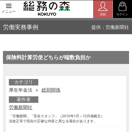
メニュー
登録
ログイン
労働実務事例
提供：労働新聞社
保険料計算労使どちらが端数負担か
カテゴリ
厚生年金法 >
総則関係
著作者
労働新聞社
「労働新聞」「安全スタッフ」（2010年1月～12月掲載文）
法改正等で現在の正確な内容と異なる場合があります。