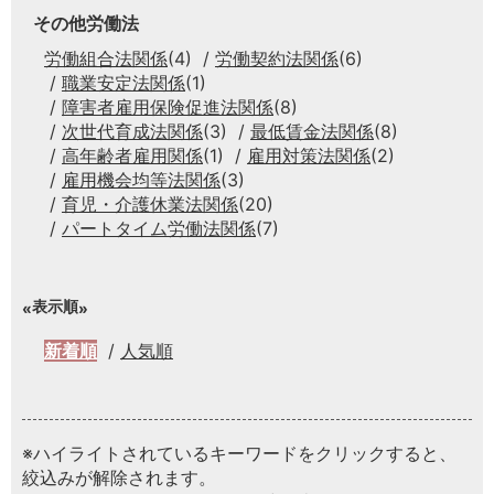
その他労働法
労働組合法関係
(4)
労働契約法関係
(6)
職業安定法関係
(1)
障害者雇用保険促進法関係
(8)
次世代育成法関係
(3)
最低賃金法関係
(8)
高年齢者雇用関係
(1)
雇用対策法関係
(2)
雇用機会均等法関係
(3)
育児・介護休業法関係
(20)
パートタイム労働法関係
(7)
表示順
新着順
人気順
※ハイライトされているキーワードをクリックすると、
絞込みが解除されます。