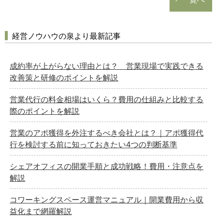
経営ノウハウの泉より最新記事
成約率が上がらない理由とは？ 営業現場で実践できる
改善策と研修のポイントを解説
営業代行の料金相場はいくら？費用の仕組みと比較する
際のポイントを解説
営業のアポ獲得を外注するべき会社とは？｜アポ獲得代
行を検討する前に知っておきたい4つの判断基準
シェアオフィスの開業手順と成功戦略！費用・注意点を
解説
コワーキングスペース運営マニュアル｜開業費用から収
益化まで網羅解説