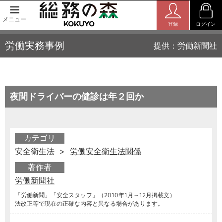
メニュー
登録
ログイン
労働実務事例
提供：労働新聞社
夜間ドライバーの健診は年２回か
カテゴリ
安全衛生法 >
労働安全衛生法関係
著作者
労働新聞社
「労働新聞」「安全スタッフ」（2010年1月～12月掲載文）
法改正等で現在の正確な内容と異なる場合があります。