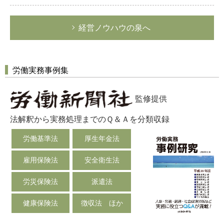
経営ノウハウの泉へ
労働実務事例集
監修提供
法解釈から実務処理までのＱ＆Ａを分類収録
労働基準法
厚生年金法
雇用保険法
安全衛生法
労災保険法
派遣法
健康保険法
徴収法 ほか