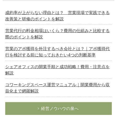
成約率が上がらない理由とは？ 営業現場で実践できる
改善策と研修のポイントを解説
営業代行の料金相場はいくら？費用の仕組みと比較する
際のポイントを解説
営業のアポ獲得を外注するべき会社とは？｜アポ獲得代
行を検討する前に知っておきたい4つの判断基準
シェアオフィスの開業手順と成功戦略！費用・注意点を
解説
コワーキングスペース運営マニュアル｜開業費用から収
益化まで網羅解説
経営ノウハウの泉へ