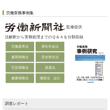
労働実務事例集
監修提供
法解釈から実務処理までのＱ＆Ａを分類収録
労働基準法
厚生年金法
雇用保険法
安全衛生法
労災保険法
派遣法
健康保険法
徴収法 ほか
調査レポート