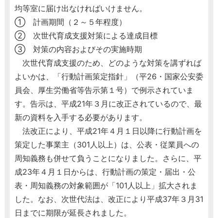
均等室に届け出なければいけません。
① 計画期間（２～５年程度）
② 次世代育成支援対策による達成目標
③ 対策の内容およびその実施時期
次世代育成支援のため、どのような対策を講ずれば
よいかは、「行動計画策定指針」（平26・国家公安委
員会、厚生労働省等告示第１号）で例示されていま
す。告示は、平成21年３月に改正されているので、最
新の資料を入手する必要があります。
法改正により、平成21年４月１日以降に行動計画を
策定した事業主（301人以上）は、公表・従業員への
周知義務も併せて負うことになりました。さらに、平
成23年４月１日からは、行動計画の策定・届出・公
表・周知義務の対象範囲が「101人以上」拡大されま
した。なお、次世代法は、改正により平成37年３月31
日までに期限が延長されました。