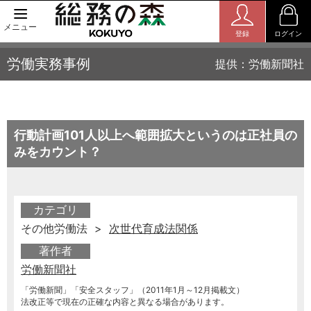
メニュー
登録
ログイン
労働実務事例
提供：労働新聞社
行動計画101人以上へ範囲拡大というのは正社員の
みをカウント？
カテゴリ
その他労働法 >
次世代育成法関係
著作者
労働新聞社
「労働新聞」「安全スタッフ」（2011年1月～12月掲載文）
法改正等で現在の正確な内容と異なる場合があります。