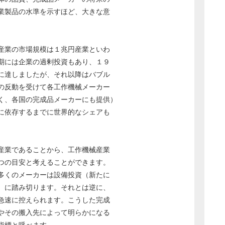
業製品の水準を示すほど、大きな意
産業の市場規模は１兆円産業といわ
期には企業の過剰投資もあり、１９
に達しましたが、それ以降はバブル
の反動を受けて各工作機械メーカー
く、各国の完成品メーカーにも提供）
に依存するまでに世界的なシェアも
産業であることから、工作機械産業
つの目安と考えることができます。
多くのメーカーは設備投資（新たに
）に踏み切ります。それとは逆に、
急速に控えられます。こうした完成
やその搬入先によって明らかになる
指標と呼べます。