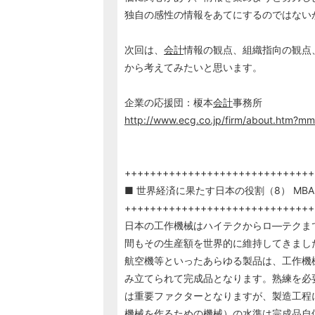
独自の感性の情報をあてにするのではない
次回は、
会計
情報の観点、組織指向の観点
から考えてみたいと思います。
企業の応援団：榎本
会計
事務所
http://www.ecg.co.jp/firm/about.htm?m
++++++++++++++++++++++++++++++
■ 世界経済に果たす日本の役割（8） MBA
++++++++++++++++++++++++++++++
日本の工作機械はハイテクからロ―テクま
間もその生産額を世界的に維持してきまし
航空機等といったあらゆる製品は、工作機
み立てられて完成品となります。熟練を必
は重要ファクターとなりますが、製造工程
機械を作るための機械）の水準は完成品自