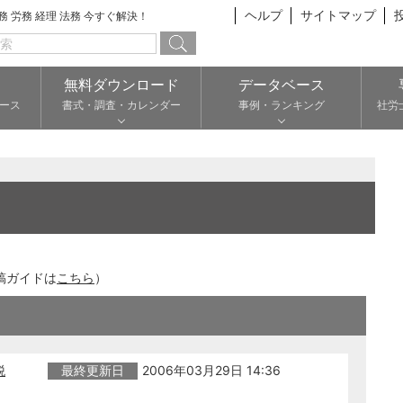
ヘルプ
サイトマップ
総務 労務 経理 法務 今すぐ解決！
無料ダウンロード
データベース
ース
書式・調査・カレンダー
事例・ランキング
社労
稿ガイドは
こちら
）
税
最終更新日
2006年03月29日 14:36