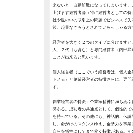
来ないと、自動解散になってしまいます。
上げます経営者論（特に経営者としての特
社や世の中の取引上の問題でビジネスで失
後、起業なさろうとされていらっしゃる方
経営者を大きく２つのタイプに分けますと
人、２代目も含む）と専門経営者（内部昇
ことが出来ると思います。
個人経営者（ここでいう経営者は、個人企
トメる）と創業経営者の特徴さらに、専門
す。
創業経営者の特徴：企業家精神に満ちあふ
盛ある。成功者の共通点として、個性的で
を持っている。その他にも、神話的、伝説
し、命がけのスタンスゆえ、全勢力を事業
自らを犠牲にしてまで働く特徴がある。そ