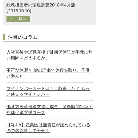
総務担当者の環境調査2018年4月版
[2018.10.10]
一覧へ
注目のコラム
入社直後や退職直後で健康保険証が手元に無
い期間をどうするか。
不正な休暇？ 嘘の理由で休暇を取り、子供
と遊んだ。
マイナンバーカードはもう取得した？ もっ
と使えるマイナンバー
働き方改革推進支援助成金 労働時間短縮・
年休促進支援コース
【Q＆A】産業医は無責任が認められている
ので名義貸しで十分？