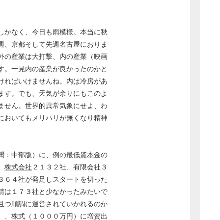
しかなく、今日も雨模様。本当に秋
週、京都そして先週名古屋におりま
外の産業は大打撃、内の産業（映画
す。一見内の産業が良かったのかと
ければいけませんね。内は冷房があ
ます。でも、天気が余りにもこのよ
ません。世界的異常気象にせよ、わ
においてもメリハリが無くなり精神
聞：中部版）に、例の最低
資本
金の
、
株式会社
２１３２社、有限会社３
３６４社が発足しスタートを切った
請は１７３社と少なかったみたいで
且つ順調に運営されていかれるのか
）、株式（１０００万円）に増資出