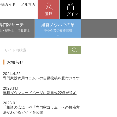
投稿ガイド
メルマガ
登録
ログイン
専門家サーチ
経営ノウハウの泉
士・税理士・行政書士
中小企業の支援情報
お知らせ
2024.4.22
専門家投稿用コラムへの自動投稿を受付けます
2023.11.1
無料ダウンロードページに新書式22点が追加
2023.9.1
「相談の広場」や「専門家コラム」への投稿方
法がわかるガイドを公開