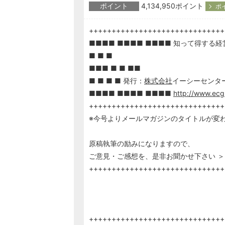
ポイント
4,134,950ポイント
ポ
++++++++++++++++++++++++++++++
■■■■ ■■■■ ■■■■ 知って得する経営塾
■ ■ ■
■■■ ■ ■ ■■
■ ■ ■ ■ 発行：
株式会社
イーシーセンタ
■■■■ ■■■■ ■■■■
http://www.ecg.
++++++++++++++++++++++++++++++
※今号よりメールマガジンのタイトルが変
原稿執筆の励みになりますので、
ご意見・ご感想を、是非お聞かせ下さい ＞
++++++++++++++++++++++++++++++
++++++++++++++++++++++++++++++