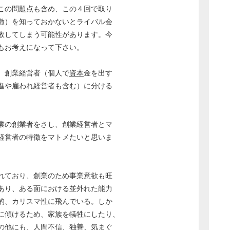
この問題点も含め、この４回で取り
徴）を知っておかないとライバル会
敗してしまう可能性があります。今
もお考えになって下さい。
、創業経営者（個人で
資本
金を出す
進や雇われ経営者も含む）に分ける
業の創業者をさし、創業経営者とマ
経営者の特徴をマトメたいと思いま
れており、創業のため事業意欲も旺
あり、ある面における並外れた能力
的、カリスマ性に飛んでいる。しか
に傾けるため、家族を犠牲にしたり、
の他にも、人間不信、独善、気まぐ