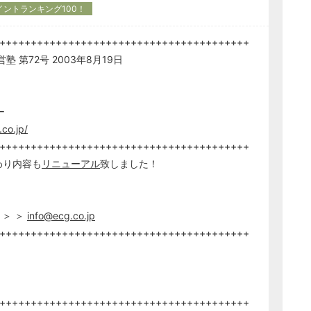
イントランキング100！
++++++++++++++++++++++++++++++++++++++++
 第72号 2003年8月19日
ー
co.jp/
++++++++++++++++++++++++++++++++++++++++
わり内容も
リニューアル
致しました！
 ＞ ＞
info@ecg.co.jp
++++++++++++++++++++++++++++++++++++++++
++++++++++++++++++++++++++++++++++++++++