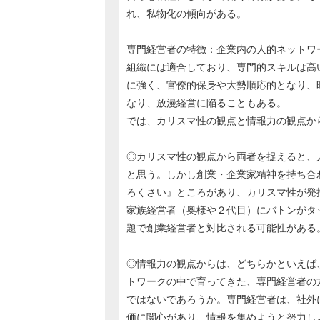
れ、私物化の傾向がある。
専門経営者の特徴：企業内の人的ネットワ
組織には適合しており、専門的スキルは高
に強く、官僚的保身や大勢順応的となり、
なり、放漫経営に陥ることもある。
では、カリスマ性の観点と情報力の観点か
◎カリスマ性の観点から両者を捉えると、
と思う。しかし創業・企業家精神を持ち合
ろくさい』ところがあり、カリスマ性が発
家族経営者（奥様や２代目）にバトンがタ
題で創業経営者と対比される可能性がある
◎情報力の観点からは、どちらかといえば
トワークの中で育ってきた、専門経営者の
ではないであろうか。専門経営者は、社外
価に関心があり、情報を集めようと努力し