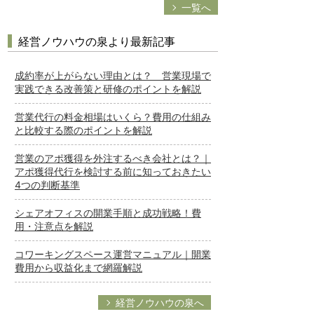
一覧へ
経営ノウハウの泉より最新記事
成約率が上がらない理由とは？ 営業現場で
実践できる改善策と研修のポイントを解説
営業代行の料金相場はいくら？費用の仕組み
と比較する際のポイントを解説
営業のアポ獲得を外注するべき会社とは？｜
アポ獲得代行を検討する前に知っておきたい
4つの判断基準
シェアオフィスの開業手順と成功戦略！費
用・注意点を解説
コワーキングスペース運営マニュアル｜開業
費用から収益化まで網羅解説
経営ノウハウの泉へ