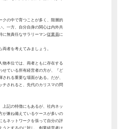
ークの中で育つことが多く、階層的
い。一方、自分自身の関心は内外共
時に無責任なサラリーマン
従業員
に
ら両者を考えてみましょう。
人物本位では、両者ともに存在する
わせている所有経営者の方が、『ど
揮される重要な場面がある。だが、
ッチされると、先代のカリスマの問
。
、上記の特徴にもあるが、社内ネッ
方が兼ね備えているケースが多いの
にもネットワークを張って自分の評
ようとするのに対し、創業経営者は