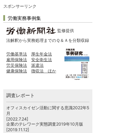
スポンサーリンク
労働実務事例集
監修提供
法解釈から実務処理までのＱ＆Ａを分類収録
労働基準法
厚生年金法
雇用保険法
安全衛生法
労災保険法
派遣法
健康保険法
徴収法 ほか
調査レポート
オフィスカイゼン活動に関する意識2022年5
月
[2022.7.24]
企業のテレワーク実態調査2019年10月版
[2019.11.12]