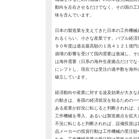
動向を左右させるだけでなく、その国の工
味を含んでいます。
日本の製造業を支えてきた日本の工作機械
れるくらい、小さな産業です。バブル経済
９０年度は過去最高額の１兆４１２１億円
崩壊の影響を受けて国内需要は激減し、そ
は海外需要（日系の海外生産拠点だけでな
にシフトし、現在では受注の過半数を海外
確立しています。
経済動向や産業に対する波及効果が大きな
の動きは、各国の経済状況を知るための一
ある産業が好況に転じると判断されれば、
工作機械を導入、あるいは製造拠点を拡大
不況に転じると判断されれば、設備投資は
品メーカーの投資行動は工作機械の受注額
ため、工作機械産業の受注額は景気の先行