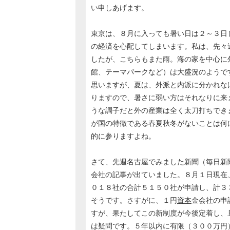
い申しあげます。
東京は、８月に入っても暑い日は２～３日
の経済を心配してしまいます。私は、先々
したが、こちらもまた雨。海の家を中心に
館、テーマパークなど）は大盛況のようで
思いますが、夏は、外派と内派に分かれな
りますので、暑さに弱い方はそれなりに来
うな調子だと外の産業は全く太刀打ちでき
が国の特徴である春夏秋冬がないことは何
的に参りますよね。
さて、先週名古屋でみました新聞（毎日新
会社の記事が出ていました。８月１日現在
０１８社の合計５１５０社が申請し、計３
そうです。さすがに、１円
資本
金会社の申
すが、果たしてこの新制度が今後定着し、
は疑問です。５年以内に有限（３００万円