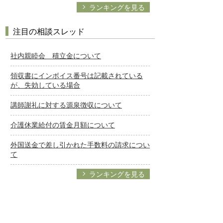
ランキングを見る
注目の相談スレッド
社内親睦会 積立金について
領収書にインボイス番号は記載されている
が、失効している場合
講師謝礼に対する源泉徴収について
介護休業給付の賃金月額について
外国送金で差し引かれた手数料の請求につい
て
ランキングを見る