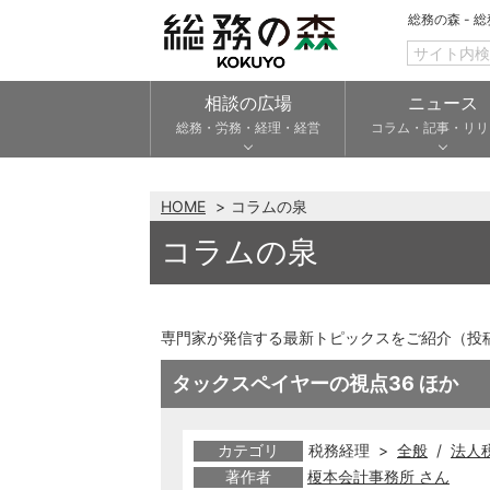
総務の森 - 
相談の広場
ニュース
総務・労務・経理・経営
コラム・記事・リリ
HOME
コラムの泉
コラムの泉
専門家が発信する最新トピックスをご紹介（投
タックスペイヤーの視点36 ほか
カテゴリ
税務経理 >
全般
/
法人
著作者
榎本会計事務所 さん