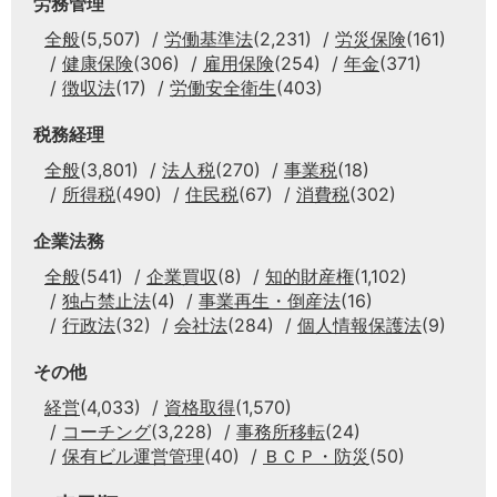
労務管理
全般
(5,507)
労働基準法
(2,231)
労災保険
(161)
健康保険
(306)
雇用保険
(254)
年金
(371)
徴収法
(17)
労働安全衛生
(403)
税務経理
全般
(3,801)
法人税
(270)
事業税
(18)
所得税
(490)
住民税
(67)
消費税
(302)
企業法務
全般
(541)
企業買収
(8)
知的財産権
(1,102)
独占禁止法
(4)
事業再生・倒産法
(16)
行政法
(32)
会社法
(284)
個人情報保護法
(9)
その他
経営
(4,033)
資格取得
(1,570)
コーチング
(3,228)
事務所移転
(24)
保有ビル運営管理
(40)
ＢＣＰ・防災
(50)