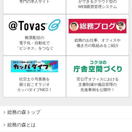
専門の求人サイト
ができるクラウド型の
WEB購買管理システム
帳票配信の
総務のお仕事、オフィスや
電子化・自動化で
働き方の取組みをご紹介
「ビジネス」をつなぐ
社労士０号業務を
官公庁オフィスにおける
掘り起こすラジオ
文書削減や備品管理の
カッパダイブNEO！
先進事例を公開中！
総務の森トップ
総務の森とは