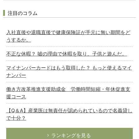
注目のコラム
入社直後や退職直後で健康保険証が手元に無い期間をど
うするか。
不正な休暇？ 嘘の理由で休暇を取り、子供と遊んだ。
マイナンバーカードはもう取得した？ もっと使えるマイ
ナンバー
働き方改革推進支援助成金 労働時間短縮・年休促進支
援コース
【Q＆A】産業医は無責任が認められているので名義貸し
で十分？
ランキングを見る