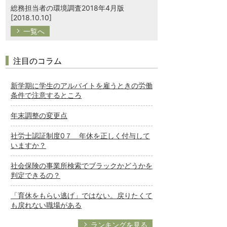
総務担当者の環境調査2018年4月版
[2018.10.10]
一覧へ
注目のコラム
新学期に学生のアルバイトを雇うときの労働
条件で注意するところ
年末調整の変更点
社労士認証制度0７ 年休を正しく付与して
いますか？
社会保険の事業所検索でブラックかどうかを
判定できるの？
「育休をもらい逃げ」ではない。戻りたくて
も戻れない職場がある
ランキングを見る