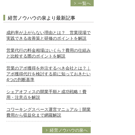
一覧へ
経営ノウハウの泉より最新記事
成約率が上がらない理由とは？ 営業現場で
実践できる改善策と研修のポイントを解説
営業代行の料金相場はいくら？費用の仕組み
と比較する際のポイントを解説
営業のアポ獲得を外注するべき会社とは？｜
アポ獲得代行を検討する前に知っておきたい
4つの判断基準
シェアオフィスの開業手順と成功戦略！費
用・注意点を解説
コワーキングスペース運営マニュアル｜開業
費用から収益化まで網羅解説
経営ノウハウの泉へ