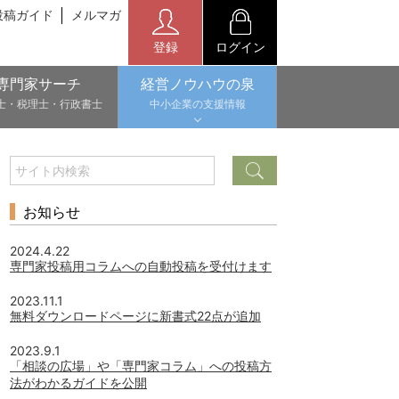
投稿ガイド
メルマガ
登録
ログイン
専門家サーチ
経営ノウハウの泉
士・税理士・行政書士
中小企業の支援情報
お知らせ
2024.4.22
専門家投稿用コラムへの自動投稿を受付けます
2023.11.1
無料ダウンロードページに新書式22点が追加
2023.9.1
「相談の広場」や「専門家コラム」への投稿方
法がわかるガイドを公開