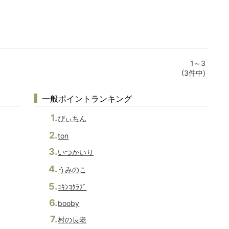
1～3
(3件中)
一般ポイントランキング
ぴぃちん
ton
いつかいり
うみのこ
ﾕｷﾝｺｸﾗﾌﾞ
booby
村の長老