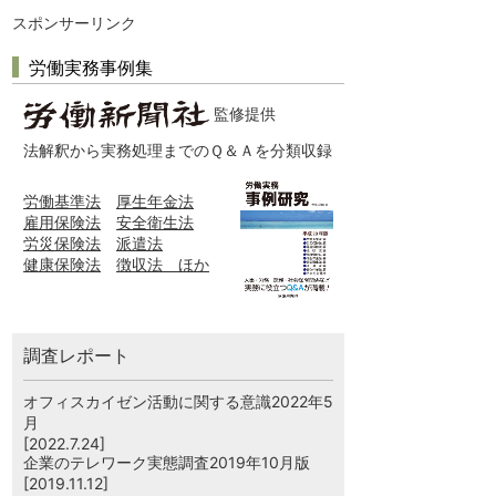
スポンサーリンク
労働実務事例集
監修提供
法解釈から実務処理までのＱ＆Ａを分類収録
労働基準法
厚生年金法
雇用保険法
安全衛生法
労災保険法
派遣法
健康保険法
徴収法 ほか
調査レポート
オフィスカイゼン活動に関する意識2022年5
月
[2022.7.24]
企業のテレワーク実態調査2019年10月版
[2019.11.12]