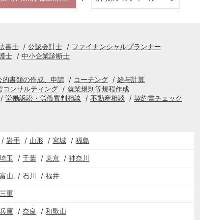
法書士
公認会計士
ファイナンシャルプランナー
護士
中小企業診断士
公的書類の作成、申請
コーチング
給与計算
営コンサルティング
就業規則等規程作成
労働訴訟・労働審判相談
不動産相談
契約書チェック
岩手
山形
宮城
福島
埼玉
千葉
東京
神奈川
富山
石川
福井
三重
兵庫
奈良
和歌山