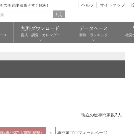
ヘルプ
サイトマップ
総務 労務 経理 法務 今すぐ解決！
無料ダウンロード
データベース
ース
書式・調査・カレンダー
事例・ランキング
社労
現在の総専門家数3人
務/専門家別/都道府県）
専門家プロフィールページ