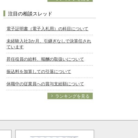
注目の相談スレッド
電子証明書（電子入札用）の科目について
未経験入社3か月、引継ぎなしで決算任され
ています
昇任役員の給料、報酬の取扱いについて
振込料を加算しての引落について
休職中の従業員への賞与支給額について
ランキングを見る