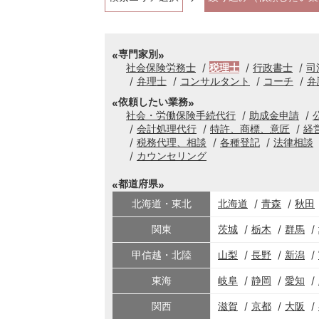
専門家別
社会保険労務士
税理士
行政書士
司
弁理士
コンサルタント
コーチ
弁
依頼したい業務
社会・労働保険手続代行
助成金申請
会計処理代行
特許、商標、意匠
経
税務代理、相談
各種登記
法律相談
カウンセリング
都道府県
北海道・東北
北海道
青森
秋田
関東
茨城
栃木
群馬
甲信越・北陸
山梨
長野
新潟
東海
岐阜
静岡
愛知
関西
滋賀
京都
大阪