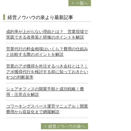
一覧へ
経営ノウハウの泉より最新記事
成約率が上がらない理由とは？ 営業現場で
実践できる改善策と研修のポイントを解説
営業代行の料金相場はいくら？費用の仕組み
と比較する際のポイントを解説
営業のアポ獲得を外注するべき会社とは？｜
アポ獲得代行を検討する前に知っておきたい
4つの判断基準
シェアオフィスの開業手順と成功戦略！費
用・注意点を解説
コワーキングスペース運営マニュアル｜開業
費用から収益化まで網羅解説
経営ノウハウの泉へ