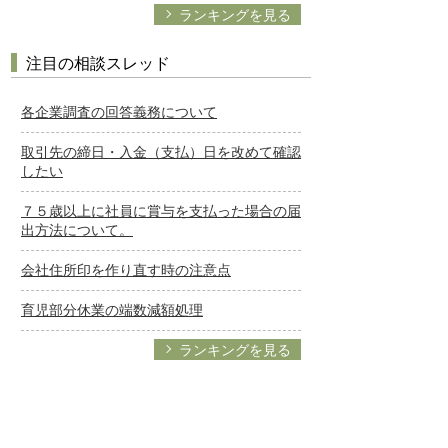
ランキングを見る
注目の相談スレッド
各企業調査の回答義務について
取引先の締日・入金（支払）日を改めて確認
したい
７５歳以上に社員に賞与を支払った場合の届
出方法について。
会社住所印を作り直す時の注意点
育児部分休業の端数減額処理
ランキングを見る