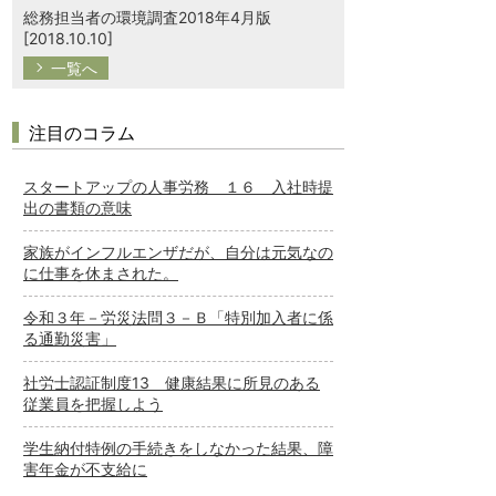
総務担当者の環境調査2018年4月版
[2018.10.10]
一覧へ
注目のコラム
スタートアップの人事労務 １６ 入社時提
出の書類の意味
家族がインフルエンザだが、自分は元気なの
に仕事を休まされた。
令和３年－労災法問３－Ｂ「特別加入者に係
る通勤災害」
社労士認証制度13 健康結果に所見のある
従業員を把握しよう
学生納付特例の手続きをしなかった結果、障
害年金が不支給に