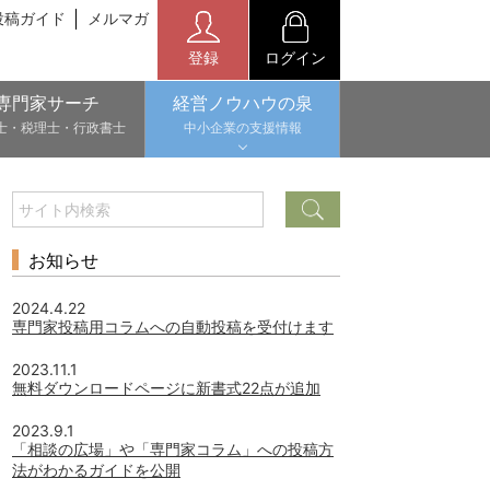
投稿ガイド
メルマガ
登録
ログイン
専門家サーチ
経営ノウハウの泉
士・税理士・行政書士
中小企業の支援情報
お知らせ
2024.4.22
専門家投稿用コラムへの自動投稿を受付けます
2023.11.1
無料ダウンロードページに新書式22点が追加
2023.9.1
「相談の広場」や「専門家コラム」への投稿方
法がわかるガイドを公開