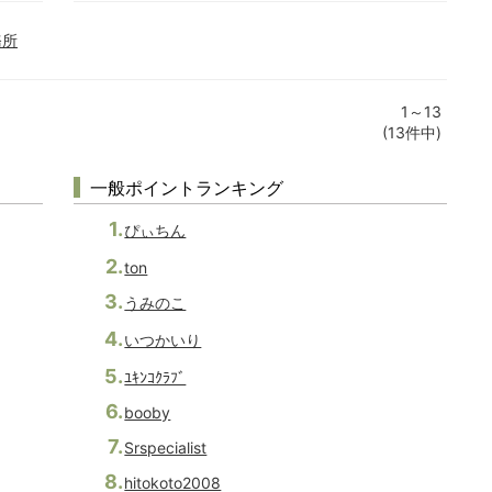
務所
1～13
(13件中)
一般ポイントランキング
ぴぃちん
ton
うみのこ
いつかいり
ﾕｷﾝｺｸﾗﾌﾞ
booby
Srspecialist
hitokoto2008