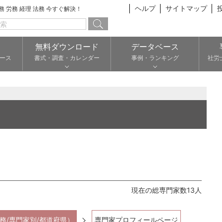
ヘルプ
サイトマップ
総務 労務 経理 法務 今すぐ解決！
無料ダウンロード
データベース
ース
書式・調査・カレンダー
事例・ランキング
社労
現在の総専門家数13人
務/専門家別/都道府県）
専門家プロフィールページ