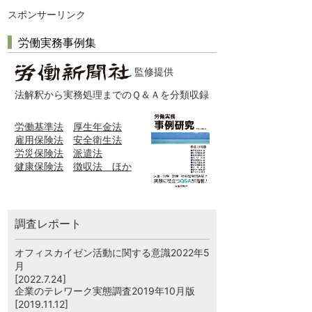
スポンサーリンク
労働実務事例集
監修提供
法解釈から実務処理までのＱ＆Ａを分類収録
労働基準法
厚生年金法
雇用保険法
安全衛生法
労災保険法
派遣法
健康保険法
徴収法 ほか
調査レポート
オフィスカイゼン活動に関する意識2022年5
月
[2022.7.24]
企業のテレワーク実態調査2019年10月版
[2019.11.12]