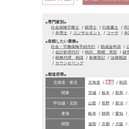
専門家別
社会保険労務士
税理士
行政書士
司
弁理士
コンサルタント
コーチ
弁
依頼したい業務
社会・労働保険手続代行
助成金申請
会計処理代行
特許、商標、意匠
経
税務代理、相談
各種登記
法律相談
カウンセリング
都道府県
北海道・東北
北海道
青森
秋田
関東
茨城
栃木
群馬
甲信越・北陸
山梨
長野
新潟
東海
岐阜
静岡
愛知
関西
滋賀
京都
大阪