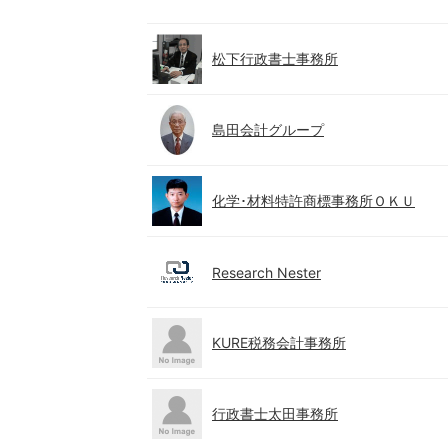
松下行政書士事務所
島田会計グループ
化学･材料特許商標事務所ＯＫＵ
Research Nester
KURE税務会計事務所
行政書士太田事務所