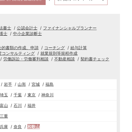
法書士
公認会計士
ファイナンシャルプランナー
護士
中小企業診断士
公的書類の作成、申請
コーチング
給与計算
営コンサルティング
就業規則等規程作成
労働訴訟・労働審判相談
不動産相談
契約書チェック
岩手
山形
宮城
福島
埼玉
千葉
東京
神奈川
富山
石川
福井
三重
兵庫
奈良
和歌山