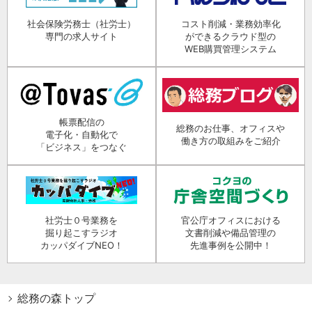
社会保険労務士（社労士）
コスト削減・業務効率化
専門の求人サイト
ができるクラウド型の
WEB購買管理システム
帳票配信の
総務のお仕事、オフィスや
電子化・自動化で
働き方の取組みをご紹介
「ビジネス」をつなぐ
社労士０号業務を
官公庁オフィスにおける
掘り起こすラジオ
文書削減や備品管理の
カッパダイブNEO！
先進事例を公開中！
総務の森トップ