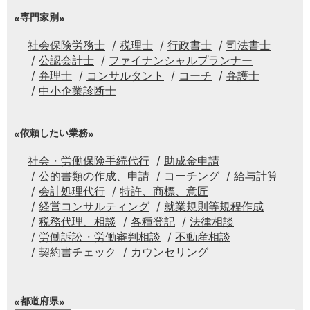
専門家別
社会保険労務士
税理士
行政書士
司法書士
公認会計士
ファイナンシャルプランナー
弁理士
コンサルタント
コーチ
弁護士
中小企業診断士
依頼したい業務
社会・労働保険手続代行
助成金申請
公的書類の作成、申請
コーチング
給与計算
会計処理代行
特許、商標、意匠
経営コンサルティング
就業規則等規程作成
税務代理、相談
各種登記
法律相談
労働訴訟・労働審判相談
不動産相談
契約書チェック
カウンセリング
都道府県