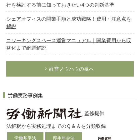
行を検討する前に知っておきたい4つの判断基準
シェアオフィスの開業手順と成功戦略！費用・注意点を
解説
コワーキングスペース運営マニュアル｜開業費用から収
益化まで網羅解説
経営ノウハウの泉へ
労働実務事例集
監修提供
法解釈から実務処理までのＱ＆Ａを分類収録
労働基準法
厚生年金法