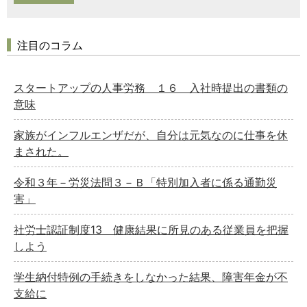
注目のコラム
スタートアップの人事労務 １６ 入社時提出の書類の
意味
家族がインフルエンザだが、自分は元気なのに仕事を休
まされた。
令和３年－労災法問３－Ｂ「特別加入者に係る通勤災
害」
社労士認証制度13 健康結果に所見のある従業員を把握
しよう
学生納付特例の手続きをしなかった結果、障害年金が不
支給に