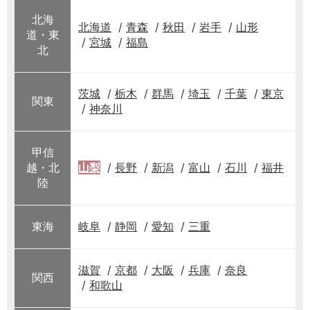
北海
北海道
青森
秋田
岩手
山形
道・東
宮城
福島
北
茨城
栃木
群馬
埼玉
千葉
東京
関東
神奈川
甲信
越・北
山梨
長野
新潟
富山
石川
福井
陸
東海
岐阜
静岡
愛知
三重
滋賀
京都
大阪
兵庫
奈良
関西
和歌山