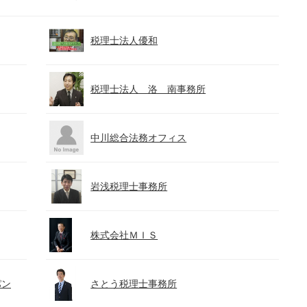
税理士法人優和
税理士法人 洛 南事務所
中川総合法務オフィス
岩浅税理士事務所
株式会社ＭＩＳ
パン
さとう税理士事務所