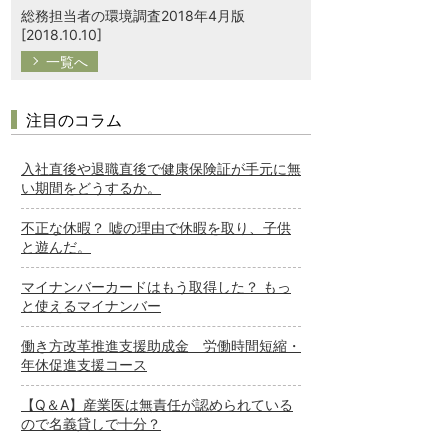
総務担当者の環境調査2018年4月版
[2018.10.10]
一覧へ
注目のコラム
入社直後や退職直後で健康保険証が手元に無
い期間をどうするか。
不正な休暇？ 嘘の理由で休暇を取り、子供
と遊んだ。
マイナンバーカードはもう取得した？ もっ
と使えるマイナンバー
働き方改革推進支援助成金 労働時間短縮・
年休促進支援コース
【Q＆A】産業医は無責任が認められている
ので名義貸しで十分？