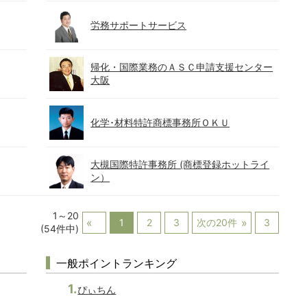
労務サポートサービス
帰化・国際業務のＡＳＣ申請支援センター
大阪
化学･材料特許商標事務所ＯＫＵ
大槻国際特許事務所 (商標登録ホットライ
ン）
1～20
1
2
3
次の20件
3
(54件中)
一般ポイントランキング
ぴぃちん