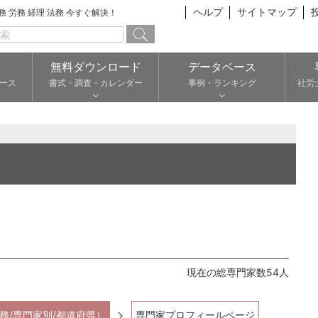
ヘルプ
サイトマップ
総務 労務 経理 法務 今すぐ解決！
無料ダウンロード
データベース
ース
書式・調査・カレンダー
事例・ランキング
社労
現在の総専門家数54人
務/専門家別/都道府県）
専門家プロフィールページ