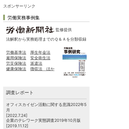
スポンサーリンク
労働実務事例集
監修提供
法解釈から実務処理までのＱ＆Ａを分類収録
労働基準法
厚生年金法
雇用保険法
安全衛生法
労災保険法
派遣法
健康保険法
徴収法 ほか
調査レポート
オフィスカイゼン活動に関する意識2022年5
月
[2022.7.24]
企業のテレワーク実態調査2019年10月版
[2019.11.12]