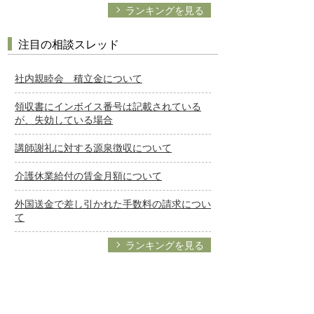
ランキングを見る
注目の相談スレッド
社内親睦会 積立金について
領収書にインボイス番号は記載されている
が、失効している場合
講師謝礼に対する源泉徴収について
介護休業給付の賃金月額について
外国送金で差し引かれた手数料の請求につい
て
ランキングを見る