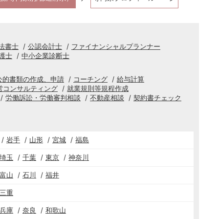
法書士
公認会計士
ファイナンシャルプランナー
護士
中小企業診断士
公的書類の作成、申請
コーチング
給与計算
営コンサルティング
就業規則等規程作成
労働訴訟・労働審判相談
不動産相談
契約書チェック
岩手
山形
宮城
福島
埼玉
千葉
東京
神奈川
富山
石川
福井
三重
兵庫
奈良
和歌山