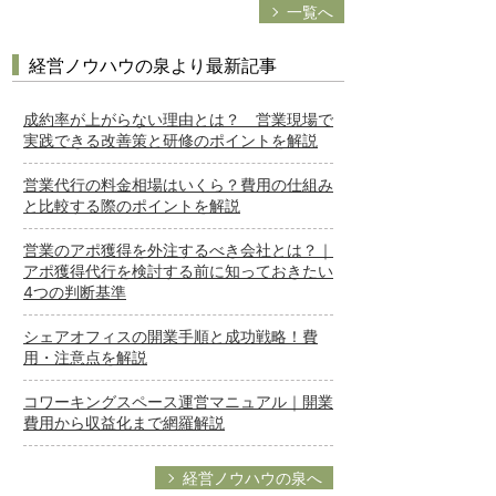
一覧へ
経営ノウハウの泉より最新記事
成約率が上がらない理由とは？ 営業現場で
実践できる改善策と研修のポイントを解説
営業代行の料金相場はいくら？費用の仕組み
と比較する際のポイントを解説
営業のアポ獲得を外注するべき会社とは？｜
アポ獲得代行を検討する前に知っておきたい
4つの判断基準
シェアオフィスの開業手順と成功戦略！費
用・注意点を解説
コワーキングスペース運営マニュアル｜開業
費用から収益化まで網羅解説
経営ノウハウの泉へ