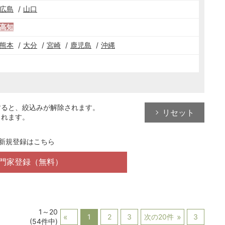
広島
山口
高知
熊本
大分
宮崎
鹿児島
沖縄
すると、絞込みが解除されます。
リセット
されます。
新規登録はこちら
門家登録（無料）
1～20
1
2
3
次の20件
3
(54件中)