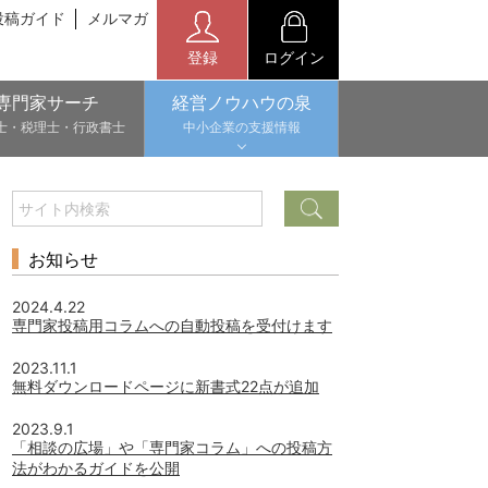
投稿ガイド
メルマガ
登録
ログイン
専門家サーチ
経営ノウハウの泉
士・税理士・行政書士
中小企業の支援情報
お知らせ
2024.4.22
専門家投稿用コラムへの自動投稿を受付けます
2023.11.1
無料ダウンロードページに新書式22点が追加
2023.9.1
「相談の広場」や「専門家コラム」への投稿方
法がわかるガイドを公開