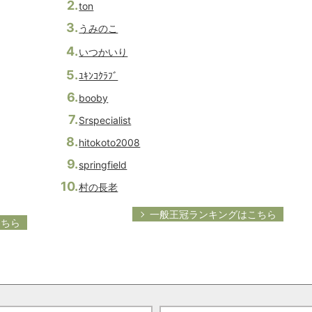
ton
うみのこ
いつかいり
ﾕｷﾝｺｸﾗﾌﾞ
booby
Srspecialist
hitokoto2008
springfield
村の長老
一般王冠ランキングはこちら
こちら