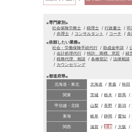
専門家別
社会保険労務士
税理士
行政書士
司
弁理士
コンサルタント
コーチ
弁
依頼したい業務
社会・労働保険手続代行
助成金申請
会計処理代行
特許、商標、意匠
経
税務代理、相談
各種登記
法律相談
カウンセリング
都道府県
北海道・東北
北海道
青森
秋田
関東
茨城
栃木
群馬
甲信越・北陸
山梨
長野
新潟
東海
岐阜
静岡
愛知
関西
滋賀
京都
大阪