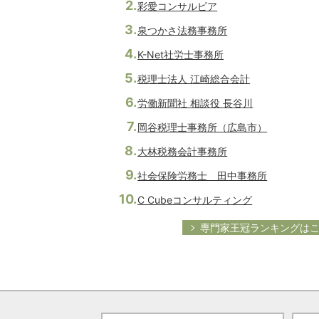
彩愛コンサルピア
泉つかさ法務事務所
K-Net社労士事務所
税理士法人 江崎総合会計
労働新聞社 相談役 長谷川
岡谷税理士事務所（広島市）
大林税務会計事務所
社会保険労務士 田中事務所
C Cubeコンサルティング
専門家王冠ランキングは