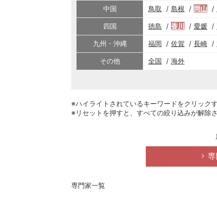
中国
鳥取
島根
岡山
四国
徳島
香川
愛媛
九州・沖縄
福岡
佐賀
長崎
その他
全国
海外
※ハイライトされているキーワードをクリック
※リセットを押すと、すべての絞り込みが解除
専
専門家一覧