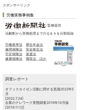
スポンサーリンク
労働実務事例集
監修提供
法解釈から実務処理までのＱ＆Ａを分類収録
労働基準法
厚生年金法
雇用保険法
安全衛生法
労災保険法
派遣法
健康保険法
徴収法 ほか
調査レポート
オフィスカイゼン活動に関する意識2022年5
月
[2022.7.24]
企業のテレワーク実態調査2019年10月版
[2019.11.12]