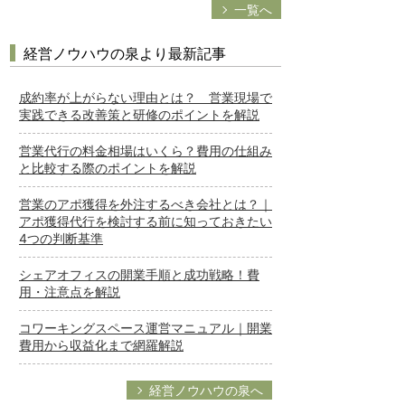
一覧へ
経営ノウハウの泉より最新記事
成約率が上がらない理由とは？ 営業現場で
実践できる改善策と研修のポイントを解説
営業代行の料金相場はいくら？費用の仕組み
と比較する際のポイントを解説
営業のアポ獲得を外注するべき会社とは？｜
アポ獲得代行を検討する前に知っておきたい
4つの判断基準
シェアオフィスの開業手順と成功戦略！費
用・注意点を解説
コワーキングスペース運営マニュアル｜開業
費用から収益化まで網羅解説
経営ノウハウの泉へ