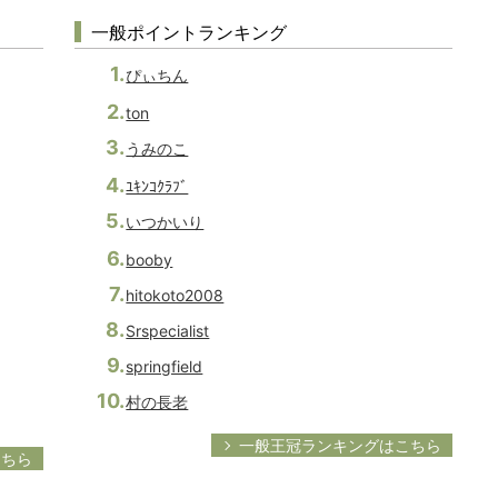
一般ポイントランキング
ぴぃちん
ton
うみのこ
ﾕｷﾝｺｸﾗﾌﾞ
いつかいり
booby
hitokoto2008
Srspecialist
springfield
村の長老
一般王冠ランキングはこちら
こちら