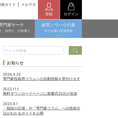
投稿ガイド
メルマガ
登録
ログイン
専門家サーチ
経営ノウハウの泉
士・税理士・行政書士
中小企業の支援情報
お知らせ
2024.4.22
専門家投稿用コラムへの自動投稿を受付けます
2023.11.1
無料ダウンロードページに新書式22点が追加
2023.9.1
「相談の広場」や「専門家コラム」への投稿方
法がわかるガイドを公開