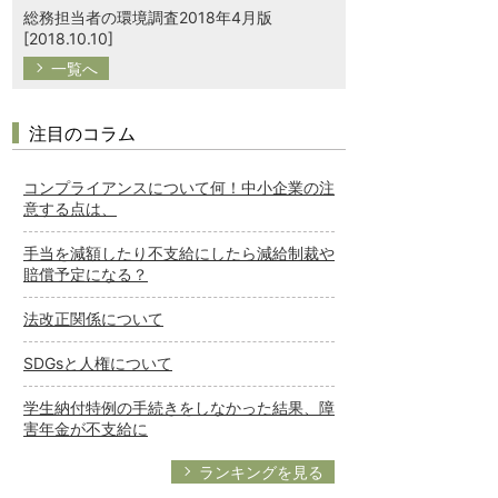
総務担当者の環境調査2018年4月版
[2018.10.10]
一覧へ
注目のコラム
コンプライアンスについて何！中小企業の注
意する点は、
手当を減額したり不支給にしたら減給制裁や
賠償予定になる？
法改正関係について
SDGsと人権について
学生納付特例の手続きをしなかった結果、障
害年金が不支給に
ランキングを見る