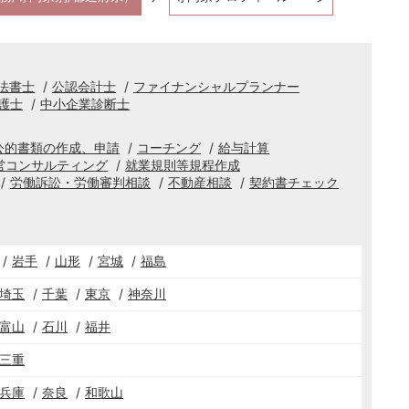
法書士
公認会計士
ファイナンシャルプランナー
護士
中小企業診断士
公的書類の作成、申請
コーチング
給与計算
営コンサルティング
就業規則等規程作成
労働訴訟・労働審判相談
不動産相談
契約書チェック
岩手
山形
宮城
福島
埼玉
千葉
東京
神奈川
富山
石川
福井
三重
兵庫
奈良
和歌山