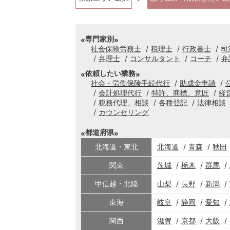
専門家別
社会保険労務士
税理士
行政書士
司
弁理士
コンサルタント
コーチ
弁
依頼したい業務
社会・労働保険手続代行
助成金申請
会計処理代行
特許、商標、意匠
経
税務代理、相談
各種登記
法律相談
カウンセリング
都道府県
北海道・東北
北海道
青森
秋田
関東
茨城
栃木
群馬
甲信越・北陸
山梨
長野
新潟
東海
岐阜
静岡
愛知
関西
滋賀
京都
大阪