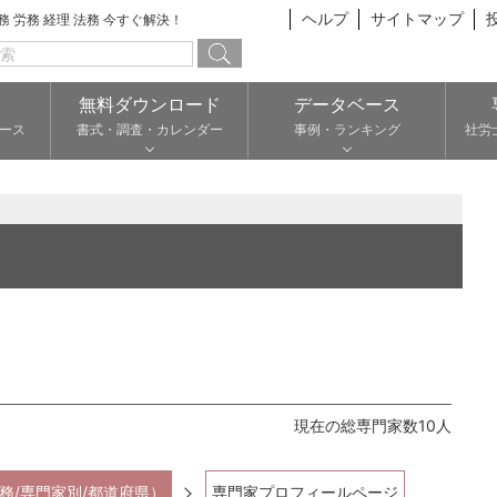
ヘルプ
サイトマップ
総務 労務 経理 法務 今すぐ解決！
無料ダウンロード
データベース
ース
書式・調査・カレンダー
事例・ランキング
社労
現在の総専門家数10人
務/専門家別/都道府県）
専門家プロフィールページ