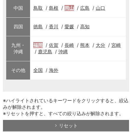
中国
鳥取
島根
岡山
広島
山口
四国
徳島
香川
愛媛
高知
九州・
福岡
佐賀
長崎
熊本
大分
宮崎
沖縄
鹿児島
沖縄
その他
全国
海外
※ハイライトされているキーワードをクリックすると、絞込
みが解除されます。
※リセットを押すと、すべての絞り込みが解除されます。
リセット