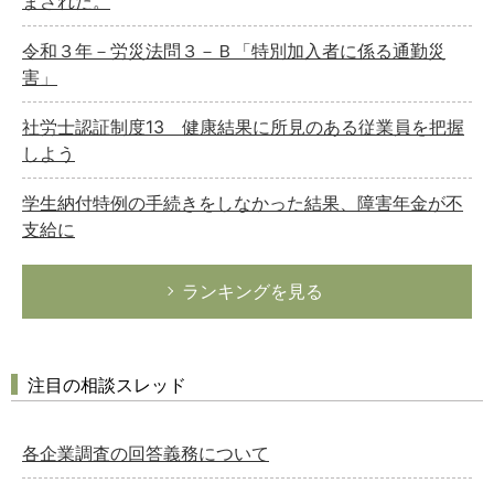
まされた。
令和３年－労災法問３－Ｂ「特別加入者に係る通勤災
害」
社労士認証制度13 健康結果に所見のある従業員を把握
しよう
学生納付特例の手続きをしなかった結果、障害年金が不
支給に
ランキングを見る
注目の相談スレッド
各企業調査の回答義務について