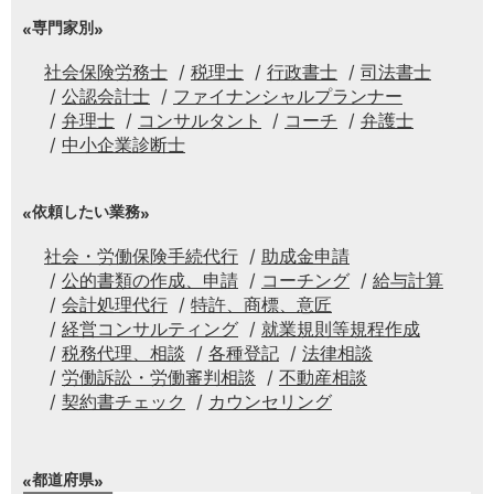
専門家別
社会保険労務士
税理士
行政書士
司法書士
公認会計士
ファイナンシャルプランナー
弁理士
コンサルタント
コーチ
弁護士
中小企業診断士
依頼したい業務
社会・労働保険手続代行
助成金申請
公的書類の作成、申請
コーチング
給与計算
会計処理代行
特許、商標、意匠
経営コンサルティング
就業規則等規程作成
税務代理、相談
各種登記
法律相談
労働訴訟・労働審判相談
不動産相談
契約書チェック
カウンセリング
都道府県