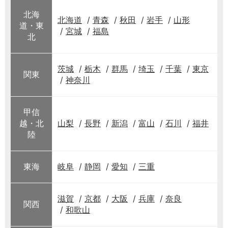
北海
北海道
青森
秋田
岩手
山形
道・東
宮城
福島
北
茨城
栃木
群馬
埼玉
千葉
東京
関東
神奈川
甲信
越・北
山梨
長野
新潟
富山
石川
福井
陸
東海
岐阜
静岡
愛知
三重
滋賀
京都
大阪
兵庫
奈良
関西
和歌山