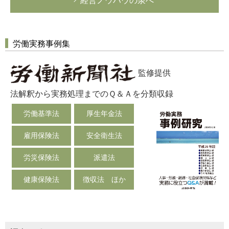
経営ノウハウの泉へ
労働実務事例集
監修提供
法解釈から実務処理までのＱ＆Ａを分類収録
労働基準法
厚生年金法
雇用保険法
安全衛生法
労災保険法
派遣法
健康保険法
徴収法 ほか