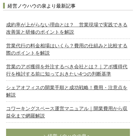
経営ノウハウの泉より最新記事
成約率が上がらない理由とは？ 営業現場で実践できる
改善策と研修のポイントを解説
営業代行の料金相場はいくら？費用の仕組みと比較する
際のポイントを解説
営業のアポ獲得を外注するべき会社とは？｜アポ獲得代
行を検討する前に知っておきたい4つの判断基準
シェアオフィスの開業手順と成功戦略！費用・注意点を
解説
コワーキングスペース運営マニュアル｜開業費用から収
益化まで網羅解説