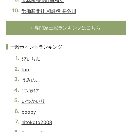
大林税務会計事務所
労働新聞社 相談役 長谷川
専門家王冠ランキングはこちら
一般ポイントランキング
ぴぃちん
ton
うみのこ
ﾕｷﾝｺｸﾗﾌﾞ
いつかいり
booby
hitokoto2008