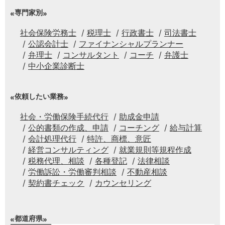
専門家別
社会保険労務士
税理士
行政書士
司法書士
公認会計士
ファイナンシャルプランナー
弁理士
コンサルタント
コーチ
弁護士
中小企業診断士
依頼したい業務
社会・労働保険手続代行
助成金申請
公的書類の作成、申請
コーチング
給与計算
会計処理代行
特許、商標、意匠
経営コンサルティング
就業規則等規程作成
税務代理、相談
各種登記
法律相談
労働訴訟・労働審判相談
不動産相談
契約書チェック
カウンセリング
都道府県