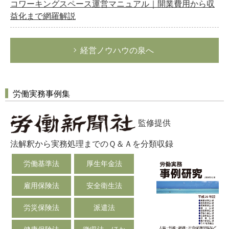
コワーキングスペース運営マニュアル｜開業費用から収
益化まで網羅解説
経営ノウハウの泉へ
労働実務事例集
監修提供
法解釈から実務処理までのＱ＆Ａを分類収録
労働基準法
厚生年金法
雇用保険法
安全衛生法
労災保険法
派遣法