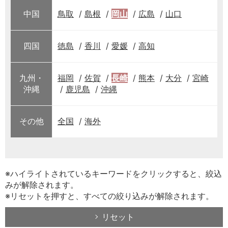
中国
鳥取
島根
岡山
広島
山口
四国
徳島
香川
愛媛
高知
九州・
福岡
佐賀
長崎
熊本
大分
宮崎
沖縄
鹿児島
沖縄
その他
全国
海外
※ハイライトされているキーワードをクリックすると、絞込
みが解除されます。
※リセットを押すと、すべての絞り込みが解除されます。
リセット