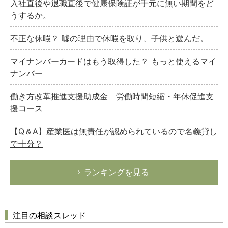
入社直後や退職直後で健康保険証が手元に無い期間をど
うするか。
不正な休暇？ 嘘の理由で休暇を取り、子供と遊んだ。
マイナンバーカードはもう取得した？ もっと使えるマイ
ナンバー
働き方改革推進支援助成金 労働時間短縮・年休促進支
援コース
【Q＆A】産業医は無責任が認められているので名義貸し
で十分？
ランキングを見る
注目の相談スレッド