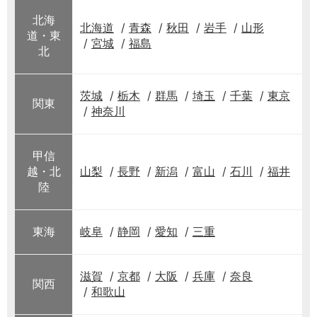
北海
北海道
青森
秋田
岩手
山形
道・東
宮城
福島
北
茨城
栃木
群馬
埼玉
千葉
東京
関東
神奈川
甲信
越・北
山梨
長野
新潟
富山
石川
福井
陸
東海
岐阜
静岡
愛知
三重
滋賀
京都
大阪
兵庫
奈良
関西
和歌山