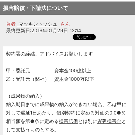
損害賠償・下請法について
著者
マッキントッシュ
さん
最終更新日:2019年01月29日 12:14
契約
署の締結、アドバイスお願いします
甲：委託元
資本
金100億以上
乙：受託元（弊社）
資本
金1000万以下
（成果物の納入）
納入期日までに成果物の納入ができない場合、乙は甲に
対して遅延1日あたり、個別
契約
に定める対価の0.0●％
相当額を第●条に定める
損害賠償
とは別に
遅延損害金
と
して支払うものとする。