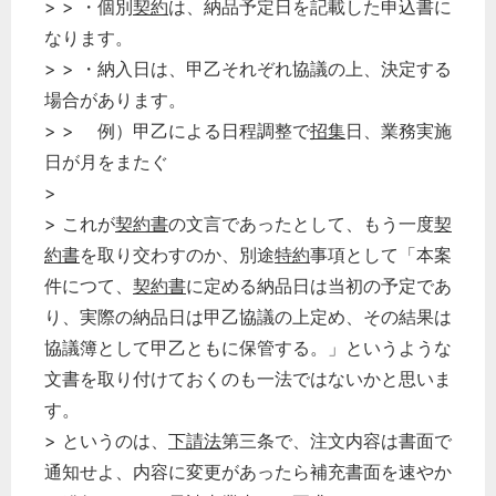
> > ・個別
契約
は、納品予定日を記載した申込書に
なります。
> > ・納入日は、甲乙それぞれ協議の上、決定する
場合があります。
> > 例）甲乙による日程調整で
招集
日、業務実施
日が月をまたぐ
>
> これが
契約書
の文言であったとして、もう一度
契
どのカテゴリーに投稿しますか？
選択してください
約書
を取り交わすのか、別途
特約
事項として「本案
件につて、
契約書
に定める納品日は当初の予定であ
労務管理
り、実際の納品日は甲乙協議の上定め、その結果は
税務経理
協議簿として甲乙ともに保管する。」というような
企業法務
文書を取り付けておくのも一法ではないかと思いま
経営の知恵
す。
総務の給湯室
> というのは、
下請法
第三条で、注文内容は書面で
通知せよ、内容に変更があったら補充書面を速やか
秘書のノウハウ