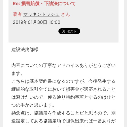
Re: 損害賠償・下請法について
著者
マッキントッシュ
さん
2019年01月30日 10:00
建設法務部様
内容についての丁寧なアドバイスありがとうござい
ます。
こちらは基本
契約書
になるのですが、今後発生する
継続的な取引全てにおいて損害金が適応されること
は避けたいので、仰る通り
特約
事項とするのはひと
つの手かと思います。
懸念点は、協議簿を作成することだと思うので、別
途設定してある協議条項で
担保
出来れば一番ありが