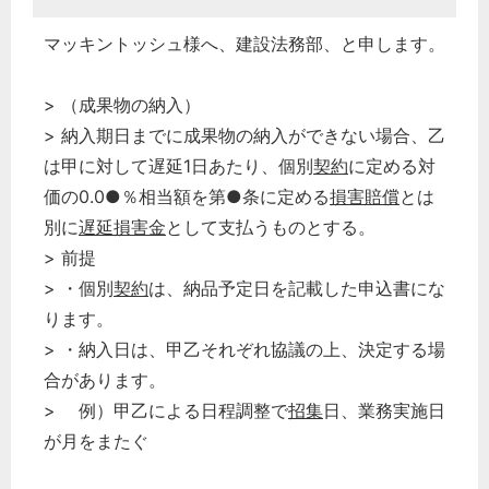
マッキントッシュ様へ、建設法務部、と申します。
> （成果物の納入）
> 納入期日までに成果物の納入ができない場合、乙
は甲に対して遅延1日あたり、個別
契約
に定める対
価の0.0●％相当額を第●条に定める
損害賠償
とは
別に
遅延損害金
として支払うものとする。
> 前提
> ・個別
契約
は、納品予定日を記載した申込書にな
ります。
> ・納入日は、甲乙それぞれ協議の上、決定する場
合があります。
> 例）甲乙による日程調整で
招集
日、業務実施日
が月をまたぐ