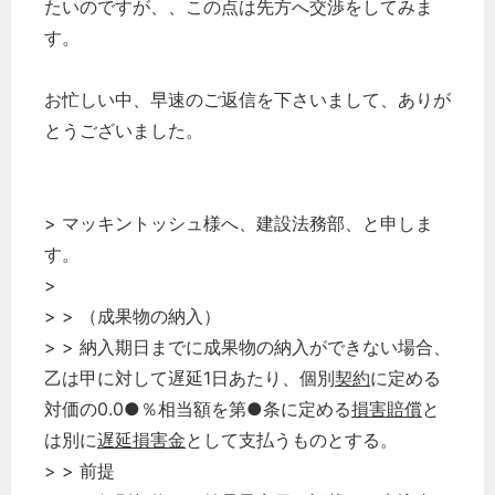
たいのですが、、この点は先方へ交渉をしてみま
す。
お忙しい中、早速のご返信を下さいまして、ありが
とうございました。
> マッキントッシュ様へ、建設法務部、と申しま
す。
>
> > （成果物の納入）
> > 納入期日までに成果物の納入ができない場合、
乙は甲に対して遅延1日あたり、個別
契約
に定める
対価の0.0●％相当額を第●条に定める
損害賠償
と
は別に
遅延損害金
として支払うものとする。
> > 前提