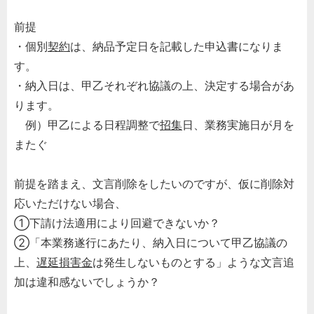
前提
・個別
契約
は、納品予定日を記載した申込書になりま
す。
・納入日は、甲乙それぞれ協議の上、決定する場合があ
ります。
例）甲乙による日程調整で
招集
日、業務実施日が月を
またぐ
前提を踏まえ、文言削除をしたいのですが、仮に削除対
応いただけない場合、
①下請け法適用により回避できないか？
②「本業務遂行にあたり、納入日について甲乙協議の
上、
遅延損害金
は発生しないものとする」ような文言追
加は違和感ないでしょうか？