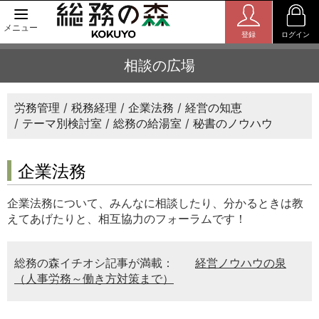
メニュー
登録
ログイン
相談の広場
労務管理
税務経理
企業法務
経営の知恵
テーマ別検討室
総務の給湯室
秘書のノウハウ
企業法務
企業法務について、みんなに相談したり、分かるときは教
えてあげたりと、相互協力のフォーラムです！
総務の森イチオシ記事が満載：
経営ノウハウの泉
（人事労務～働き方対策まで）