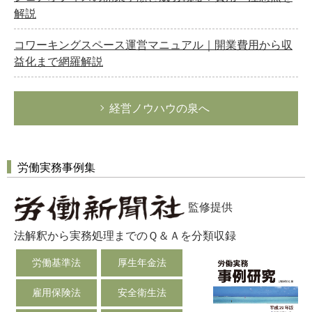
解説
コワーキングスペース運営マニュアル｜開業費用から収
益化まで網羅解説
経営ノウハウの泉へ
労働実務事例集
監修提供
法解釈から実務処理までのＱ＆Ａを分類収録
労働基準法
厚生年金法
雇用保険法
安全衛生法