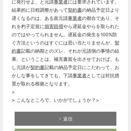
に発行せよ、と元請
事業者
には要求されています。
次へ
結果的に日程調整があって
契約書
の納品予定日より
遅くなるのは、ある面元請
事業者
の都合であり、そ
れを杓子定規に
損害賠償
やら遅延金やらを取られた
のではやってられません。遅延金の発生を100%防
ぐ方法というのはすぐには思い当たりませんが、
契
約書
記載の納期とのズレ、それが元請側の事情の結
果、ということは、補充書面を出させておけば、も
し元請が
契約書
記載の納品予定日にこだわって、お
かしな事をしてきても、下請
事業者
としては対抗措
置が取れる根拠となります。
>
> こんなところで、いかがでしょうか？>
返信