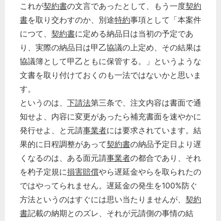
これが
契約書
の文言であったとして、もう一度
契約
書
を取り交わすのか、別途
特約
事項として「本案件
につて、
契約書
に定める納品日は当初の予定であ
り、実際の納品日は甲乙協議の上定め、その結果は
協議簿として甲乙ともに保管する。」というような
文書を取り付けておくのも一法ではないかと思いま
す。
というのは、
下請法
第三条で、注文内容は書面で通
知せよ、内容に変更があったら補充書面を速やかに
発行せよ、と元請
事業者
には要求されています。結
果的に日程調整があって
契約書
の納品予定日より遅
くなるのは、ある面元請
事業者
の都合であり、それ
を杓子定規に
損害賠償
やら遅延金やらを取られたの
ではやってられません。遅延金の発生を100%防ぐ
方法というのはすぐには思い当たりませんが、
契約
書
記載の納期とのズレ、それが元請側の事情の結