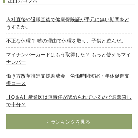
注目のコラム
入社直後や退職直後で健康保険証が手元に無い期間をど
うするか。
不正な休暇？ 嘘の理由で休暇を取り、子供と遊んだ。
マイナンバーカードはもう取得した？ もっと使えるマイ
ナンバー
働き方改革推進支援助成金 労働時間短縮・年休促進支
援コース
【Q＆A】産業医は無責任が認められているので名義貸し
で十分？
ランキングを見る