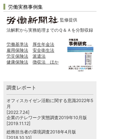
労働実務事例集
監修提供
法解釈から実務処理までのＱ＆Ａを分類収録
労働基準法
厚生年金法
雇用保険法
安全衛生法
労災保険法
派遣法
健康保険法
徴収法 ほか
調査レポート
オフィスカイゼン活動に関する意識2022年5
月
[2022.7.24]
企業のテレワーク実態調査2019年10月版
[2019.11.12]
総務担当者の環境調査2018年4月版
[2018.10.10]