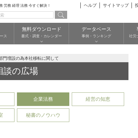
ヘルプ
サイトマップ
総務 労務 経理 法務 今すぐ解決！
無料ダウンロード
データベース
ース
書式・調査・カレンダー
事例・ランキング
社労
部門増設の為本社移転に関して
相談の広場
企業法務
経営の知恵
室
秘書のノウハウ