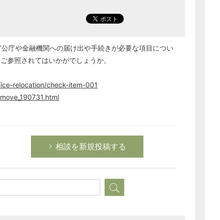
際に官公庁や金融機関への届け出や手続きが必要な項目につい
、ご参照されてはいかがでしょうか。
fice-relocation/check-item-001
_move_190731.html
どのカテゴリーに投稿しますか？
選択してください
労務管理
相談を新規投稿する
税務経理
企業法務
経営の知恵
総務の給湯室
秘書のノウハウ