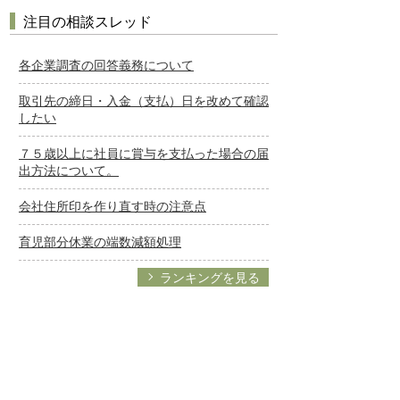
注目の相談スレッド
各企業調査の回答義務について
取引先の締日・入金（支払）日を改めて確認
したい
７５歳以上に社員に賞与を支払った場合の届
出方法について。
会社住所印を作り直す時の注意点
育児部分休業の端数減額処理
ランキングを見る