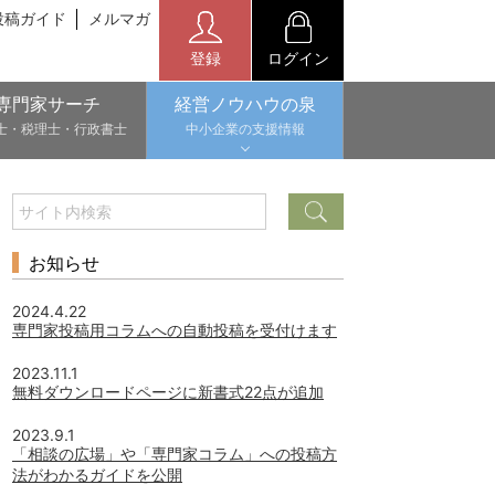
投稿ガイド
メルマガ
登録
ログイン
専門家サーチ
経営ノウハウの泉
士・税理士・行政書士
中小企業の支援情報
お知らせ
2024.4.22
専門家投稿用コラムへの自動投稿を受付けます
2023.11.1
無料ダウンロードページに新書式22点が追加
2023.9.1
「相談の広場」や「専門家コラム」への投稿方
法がわかるガイドを公開