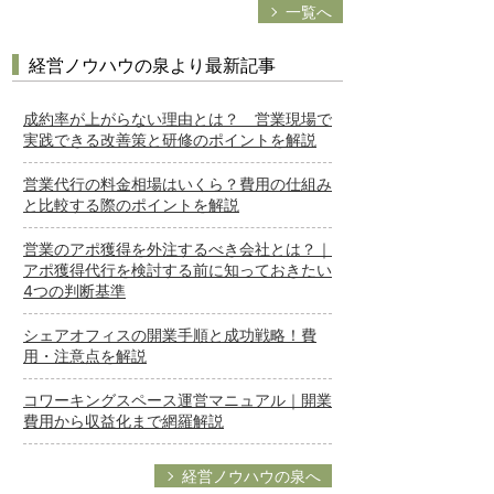
一覧へ
経営ノウハウの泉より最新記事
成約率が上がらない理由とは？ 営業現場で
実践できる改善策と研修のポイントを解説
営業代行の料金相場はいくら？費用の仕組み
と比較する際のポイントを解説
営業のアポ獲得を外注するべき会社とは？｜
アポ獲得代行を検討する前に知っておきたい
4つの判断基準
シェアオフィスの開業手順と成功戦略！費
用・注意点を解説
コワーキングスペース運営マニュアル｜開業
費用から収益化まで網羅解説
経営ノウハウの泉へ