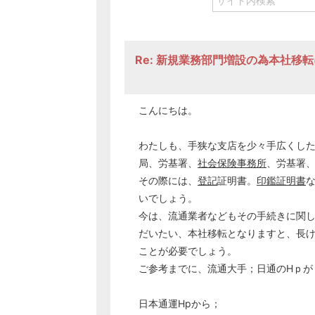
Re: 新規業務部門増設の為本社移
こんにちは。
わたしも、手狭な支店を少々手広くし
局、労基署、
社会保険事務所
、労基署
その際には、
登記
証明書。
印鑑証明書
いでしょう。
今は、流通業者などもその手続きに関
だいたい、本社移転となりますと、長
ことが必要でしょう。
ご参考までに、流通大手；日通のHｐが
日本通運Hpから；