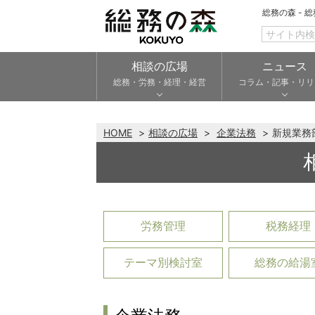
総務の森 - 
相談の広場
ニュース
総務・労務・経理・経営
コラム・記事・リリ
HOME
相談の広場
企業法務
新規業務
労務管理
税務経理
テーマ別検討室
総務の給湯