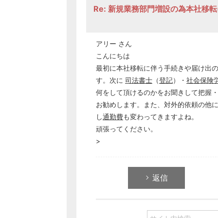
Re: 新規業務部門増設の為本社移
アリー さん
こんにちは
最初に本社移転に伴う手続きや届け出
す。次に
司法書士
（
登記
）・
社会保険
何をして頂けるのかをお聞きして把握
お勧めします。また、対外的依頼の他
し
通勤費
も変わってきますよね。
頑張ってください。
>
返信