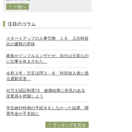
一覧へ
注目のコラム
スタートアップの人事労務 １６ 入社時提
出の書類の意味
家族がインフルエンザだが、自分は元気なの
に仕事を休まされた。
令和３年－労災法問３－Ｂ「特別加入者に係
る通勤災害」
社労士認証制度13 健康結果に所見のある
従業員を把握しよう
学生納付特例の手続きをしなかった結果、障
害年金が不支給に
ランキングを見る