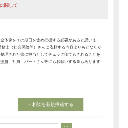
転に関して
次へ
の全体像をその期日を含め把握する必要があると思いま
労務士
（
社会保険
等）さんに依頼する内容よりもどなたが
・整理された書に担当としてチェック印でもされることを
に
役員
、社員、パートさん等にもお願いする事もあります
相談を新規投稿する