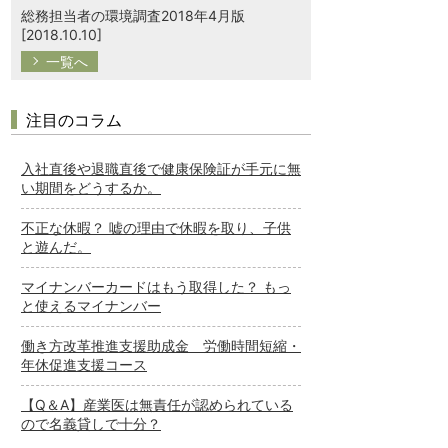
総務担当者の環境調査2018年4月版
[2018.10.10]
一覧へ
注目のコラム
入社直後や退職直後で健康保険証が手元に無
い期間をどうするか。
不正な休暇？ 嘘の理由で休暇を取り、子供
と遊んだ。
マイナンバーカードはもう取得した？ もっ
と使えるマイナンバー
働き方改革推進支援助成金 労働時間短縮・
年休促進支援コース
【Q＆A】産業医は無責任が認められている
ので名義貸しで十分？