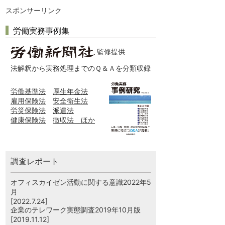
スポンサーリンク
労働実務事例集
監修提供
法解釈から実務処理までのＱ＆Ａを分類収録
労働基準法
厚生年金法
雇用保険法
安全衛生法
労災保険法
派遣法
健康保険法
徴収法 ほか
調査レポート
オフィスカイゼン活動に関する意識2022年5
月
[2022.7.24]
企業のテレワーク実態調査2019年10月版
[2019.11.12]