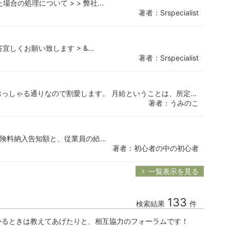
合の処理について > > 弊社...
著者：Srspecialist
しくお願い致します > &...
著者：Srspecialist
っしゃる通りなので割愛します。 月給ということは、所定...
著者：うみのこ
保険料納入告知額と、従業員の給...
著者：初心者の中の初心者
一覧表示を見る
133
検索結果
件
かるときは教えてあげたりと、相互協力のフォーラムです！