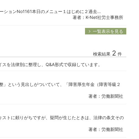
ゲーションNo1161本日のメニュー１はじめに２過去...
著者：K-Net社労士事務所
一覧表示を見る
2
検索結果
件
イスを法律別に整理し、Q&A形式で収録しています。
調整」という見出しがついていて、「障害厚生年金（障害等級２
著者：労働新聞社
キストに頼りがちですが、疑問が生じたときは、法律の条文その
著者：労働新聞社