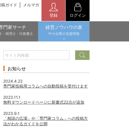
投稿ガイド
メルマガ
登録
ログイン
専門家サーチ
経営ノウハウの泉
士・税理士・行政書士
中小企業の支援情報
お知らせ
2024.4.22
専門家投稿用コラムへの自動投稿を受付けます
2023.11.1
無料ダウンロードページに新書式22点が追加
2023.9.1
「相談の広場」や「専門家コラム」への投稿方
法がわかるガイドを公開