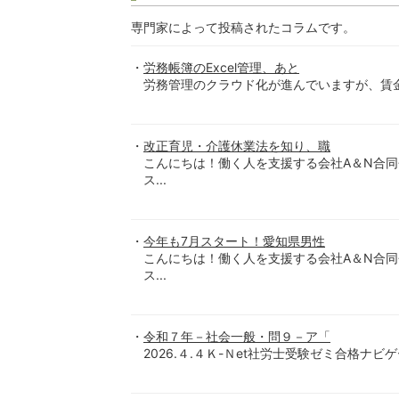
専門家によって投稿されたコラムです。
労務帳簿のExcel管理、あと
労務管理のクラウド化が進んでいますが、賃金台
改正育児・介護休業法を知り、職
こんにちは！働く人を支援する会社A＆N合
ス...
今年も7月スタート！愛知県男性
こんにちは！働く人を支援する会社A＆N合
ス...
令和７年－社会一般・問９－ア「
2026.４.４Ｋ-Ｎet社労士受験ゼミ合格ナビ