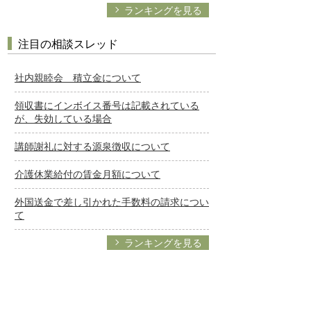
ランキングを見る
注目の相談スレッド
社内親睦会 積立金について
領収書にインボイス番号は記載されている
が、失効している場合
講師謝礼に対する源泉徴収について
介護休業給付の賃金月額について
外国送金で差し引かれた手数料の請求につい
て
ランキングを見る