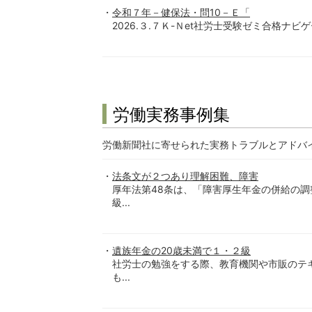
令和７年－健保法・問10－Ｅ「
2026.３.７Ｋ-Ｎet社労士受験ゼミ合格ナビ
労働実務事例集
労働新聞社に寄せられた実務トラブルとアドバ
法条文が２つあり理解困難、障害
厚年法第48条は、「障害厚生年金の併給の
級...
遺族年金の20歳未満で１・２級
社労士の勉強をする際、教育機関や市販のテ
も...