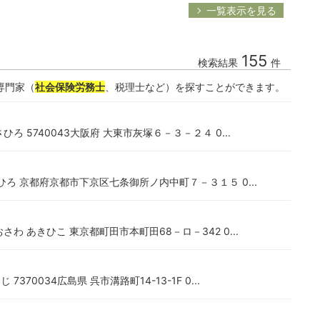
一覧表示を見る
155
検索結果
件
専門家（
社会保険労務士
、税理士など）を探すことができます。
ろ 5740043大阪府 大東市灰塚６－３－２４ 0...
ひろ 京都府京都市下京区七条御所ノ内中町７－３１５ 0...
おさわ あきひこ 東京都町田市本町田68－ロ－342 0...
370034広島県 呉市溝路町14-13-1F 0...