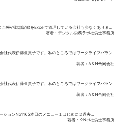
帳や勤怠記録をExcelで管理している会社も少なくありま...
著者：デジタル労務ラボ社労士事務所
同会社代表伊藤亜貴子です。私のところではワークライフバラン
著者：A＆N合同会社
同会社代表伊藤亜貴子です。私のところではワークライフバラン
著者：A＆N合同会社
ゲーションNo1165本日のメニュー１はじめに２過去...
著者：K-Net社労士事務所