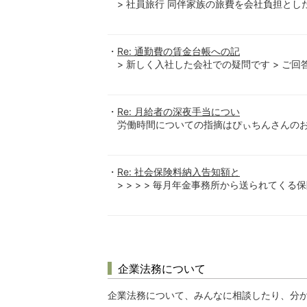
> 社員旅行 同伴家族の旅費を会社負担とした場
Re: 通勤費の賃金台帳への記
> 新しく入社した会社での疑問です > ご回答宜
Re: 月給者の深夜手当につい
労働時間についての指摘はぴぃちんさんのお
Re: 社会保険料納入告知額と
> > > > 毎月年金事務所から送られてくる
企業法務について
企業法務について、みんなに相談したり、分