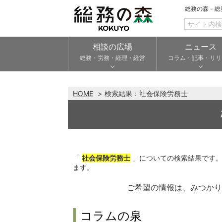
総務の森 - 
相談の広場
ニュース
総務・労務・経理・経営
コラム・記事・リリ
HOME
検索結果：
社会保険労務士
「
社会保険労務士
」についての検索結果です
ます。
ご希望の情報は、みつか
コラムの泉