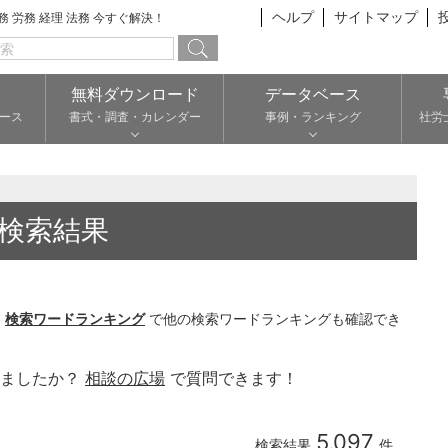
ヘルプ
サイトマップ
総務 労務 経理 法務 今すぐ解決！
無料ダウンロード
データベース
ース
書式・調査・カレンダー
事例・ランキング
社労
検索結果
。
検索ワードランキング
で他の検索ワードランキングも確認でき
りましたか？
相談の広場
で質問できます！
5,097
検索結果
件