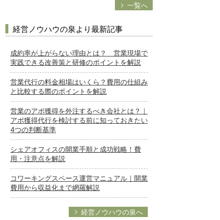
一覧へ
経営ノウハウの泉より最新記事
成約率が上がらない理由とは？ 営業現場で
実践できる改善策と研修のポイントを解説
営業代行の料金相場はいくら？費用の仕組み
と比較する際のポイントを解説
営業のアポ獲得を外注するべき会社とは？｜
アポ獲得代行を検討する前に知っておきたい
4つの判断基準
シェアオフィスの開業手順と成功戦略！費
用・注意点を解説
コワーキングスペース運営マニュアル｜開業
費用から収益化まで網羅解説
経営ノウハウの泉へ