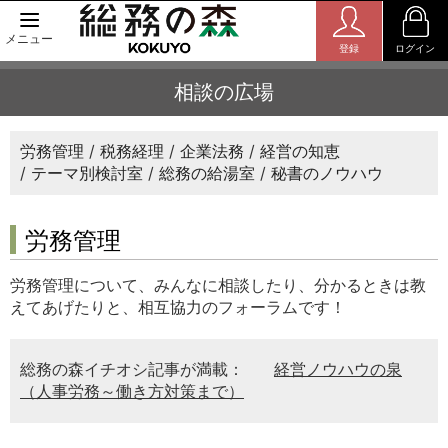
メニュー
登録
ログイン
相談の広場
労務管理
税務経理
企業法務
経営の知恵
テーマ別検討室
総務の給湯室
秘書のノウハウ
労務管理
労務管理について、みんなに相談したり、分かるときは教
えてあげたりと、相互協力のフォーラムです！
総務の森イチオシ記事が満載：
経営ノウハウの泉
（人事労務～働き方対策まで）