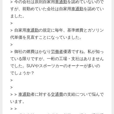
> 今の会社は原則自家用
車通勤
を認めていないので
すが、前勤めていた会社は自家用
車通勤
を認めてい
ました。
>
> 自家用
車通勤
の規定に毎年、基準燃費とガソリン
代単価を見直すことになっていました。
>
> 御社の燃費はかなり
労働者
優遇ですね。私が知っ
ている限りですが、一桁の工場・支社はありません
でした。SUVやスポーツカーのオーナーが多いの
でしょうか？
>
>
> >
車通勤
者に対する
交通費
の支給について悩んで
います。
> >