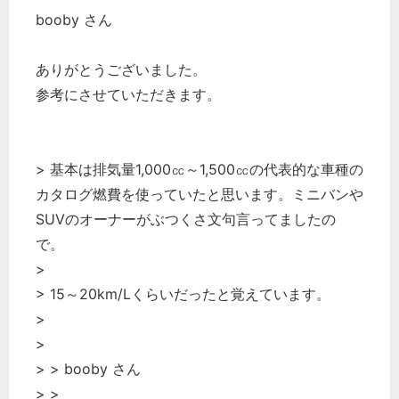
booby さん
経営の知恵
総務の給湯室
ありがとうございました。
秘書のノウハウ
参考にさせていただきます。
次へ
> 基本は排気量1,000㏄～1,500㏄の代表的な車種の
カタログ燃費を使っていたと思います。ミニバンや
SUVのオーナーがぶつくさ文句言ってましたの
で。
>
> 15～20km/Lくらいだったと覚えています。
>
>
> > booby さん
> >