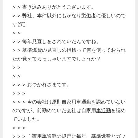
> > 書き込みありがとうございます。
> > 弊社、本件以外にもかなり
労働者
に優しいので
す(笑)
> >
> > 毎年見直しをされていたんですね。
> > 基準燃費の見直しの指標って何を使っておられ
たか覚えてらっしゃいますでしょうか？
> >
> >
> > > おつかれさまです。
> > >
> > > 今の会社は原則自家用
車通勤
を認めていない
のですが、前勤めていた会社は自家用
車通勤
を認め
ていました。
> > >
> > > 自家用
車通勤
の規定に毎年、基準燃費とガソ