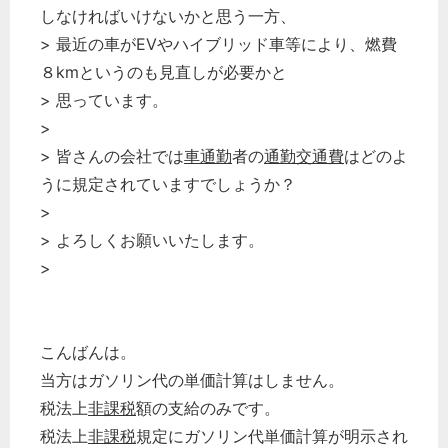
しなければいけないかと思う一方、
> 最近の車がEVやハイブリッド車等により、燃費
８kmというのも見直しが必要かと
> 思っています。
>
> 皆さんの会社では
車通勤
者の
通勤交通費
はどのよ
うに規定されていますでしょうか？
>
> よろしくお願いいたします。
>
こんばんは。
当方はガソリン代の単価計算はしません。
税法上
非課税
額の支給のみです。
税法上
非課税
規定にガソリン代単価計算が明示され