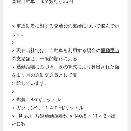
普通自動車 1kmあたり25円
>
車通勤
者に対する
交通費
の支給について悩んでい
ます。
>
> 現在当社では、自動車を利用する場合の
通勤手当
の支給額は、一般的順路による
>
通勤距離
に基づき、次の算式により算出された額
を１ヶ月の
通勤交通費
として支
> 給しています。
>
> 燃費：8km/リットル
> ガソリン代：１４０円/リットル
> [算 式］ 片道
通勤距離
数 × 140/8 × 1.1 × 2 ×出
社日数