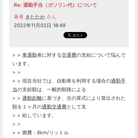
Re: 通勤手当（ガソリン代）について
著者
きたたか
さん
2022年11月02日 18:49
> >
車通勤
者に対する
交通費
の支給について悩んで
います。
> >
> > 現在当社では、自動車を利用する場合の
通勤手
当
の支給額は、一般的順路による
> >
通勤距離
に基づき、次の算式により算出された
額を１ヶ月の
通勤交通費
として支
> > 給しています。
> >
> > 燃費：8km/リットル