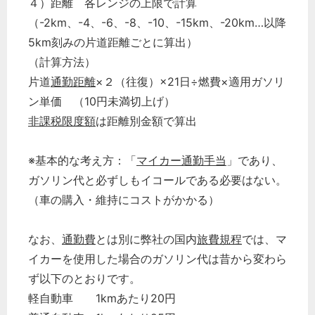
４）距離 各レンジの上限で計算
（-2km、-4、-6、-8、-10、-15km、-20km…以降
5km刻みの片道距離ごとに算出）
（計算方法）
片道
通勤距離
×２（往復）×21日÷燃費×適用ガソリ
ン単価 （10円未満切上げ）
非課税限度額
は距離別金額で算出
※基本的な考え方：「
マイカー通勤手当
」であり、
ガソリン代と必ずしもイコールである必要はない。
（車の購入・維持にコストがかかる）
なお、
通勤費
とは別に弊社の国内
旅費規程
では、マ
イカーを使用した場合のガソリン代は昔から変わら
ず以下のとおりです。
軽自動車 1kmあたり20円