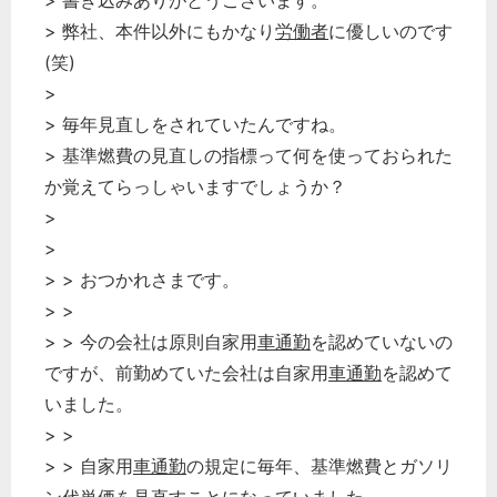
> 書き込みありがとうございます。
> 弊社、本件以外にもかなり
労働者
に優しいのです
(笑)
>
> 毎年見直しをされていたんですね。
> 基準燃費の見直しの指標って何を使っておられた
か覚えてらっしゃいますでしょうか？
>
>
> > おつかれさまです。
> >
> > 今の会社は原則自家用
車通勤
を認めていないの
ですが、前勤めていた会社は自家用
車通勤
を認めて
いました。
> >
> > 自家用
車通勤
の規定に毎年、基準燃費とガソリ