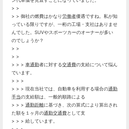
ン代単価を見直すことになっていました。
> >
> > 御社の燃費はかなり
労働者
優遇ですね。私が知
っている限りですが、一桁の工場・支社はありませ
んでした。SUVやスポーツカーのオーナーが多い
のでしょうか？
> >
> >
> > >
車通勤
者に対する
交通費
の支給について悩ん
でいます。
> > >
> > > 現在当社では、自動車を利用する場合の
通勤
手当
の支給額は、一般的順路による
> > >
通勤距離
に基づき、次の算式により算出され
た額を１ヶ月の
通勤交通費
として支
> > > 給しています。