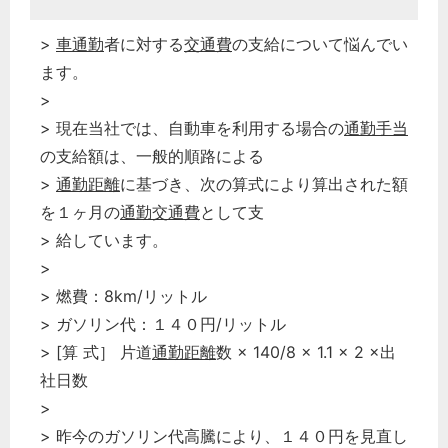
>
車通勤
者に対する
交通費
の支給について悩んでい
ます。
>
> 現在当社では、自動車を利用する場合の
通勤手当
の支給額は、一般的順路による
>
通勤距離
に基づき、次の算式により算出された額
を１ヶ月の
通勤交通費
として支
> 給しています。
>
> 燃費：8km/リットル
> ガソリン代：１４０円/リットル
> [算 式］ 片道
通勤距離
数 × 140/8 × 1.1 × 2 ×出
社日数
>
> 昨今のガソリン代高騰により、１４０円を見直し