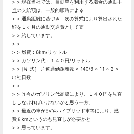
> > 現在当社では、自動車を利用する場合の
通勤手
当
の支給額は、一般的順路による
> >
通勤距離
に基づき、次の算式により算出された
額を１ヶ月の
通勤交通費
として支
> > 給しています。
> >
> > 燃費：8km/リットル
> > ガソリン代：１４０円/リットル
> > [算 式］ 片道
通勤距離
数 × 140/8 × 1.1 × 2 ×
出社日数
> >
> > 昨今のガソリン代高騰により、１４０円を見直
ししなければいけないかと思う一方、
> > 最近の車がEVやハイブリッド車等により、燃
費８kmというのも見直しが必要かと
> > 思っています。