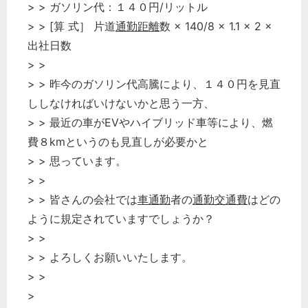
> > ガソリン代：１４０円/リットル
> > [算 式］ 片道
通勤距離
数 × 140/8 × 1.1 × 2 ×
出社日数
> >
> > 昨今のガソリン代高騰により、１４０円を見直
ししなければいけないかと思う一方、
> > 最近の車がEVやハイブリッド車等により、燃
費８kmというのも見直しが必要かと
> > 思っています。
> >
> > 皆さんの会社では
車通勤
者の
通勤交通費
はどの
ように規定されていますでしょうか？
> >
> > よろしくお願いいたします。
> >
>