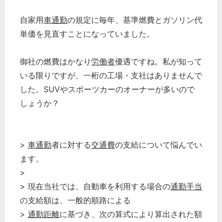
自家用
車通勤
の規定に毎年、基準燃費とガソリン代
単価を見直すことになっていました。
御社の燃費はかなり
労働者
優遇ですね。私が知って
いる限りですが、一桁の工場・支社はありませんで
した。SUVやスポーツカーのオーナーが多いので
しょうか？
>
車通勤
者に対する
交通費
の支給について悩んでい
ます。
>
> 現在当社では、自動車を利用する場合の
通勤手当
の支給額は、一般的順路による
>
通勤距離
に基づき、次の算式により算出された額