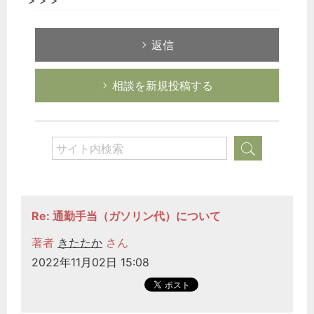
> > >
返信
相談を新規投稿する
Re: 通勤手当（ガソリン代）について
どのカテゴリーに投稿しますか？
選択してください
著者
きたたか
さん
2022年11月02日 15:08
労務管理
税務経理
企業法務