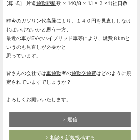
[算 式］ 片道
通勤距離
数 × 140/8 × 1.1 × 2 ×出社日数
昨今のガソリン代高騰により、１４０円を見直ししなけ
ればいけないかと思う一方、
最近の車がEVやハイブリッド車等により、燃費８kmと
いうのも見直しが必要かと
思っています。
皆さんの会社では
車通勤
者の
通勤交通費
はどのように規
定されていますでしょうか？
よろしくお願いいたします。
返信
相談を新規投稿する