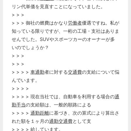
リン代単価を見直すことになっていました。
> > >
> > > 御社の燃費はかなり
労働者
優遇ですね。私が
知っている限りですが、一桁の工場・支社はありま
せんでした。SUVやスポーツカーのオーナーが多
いのでしょうか？
> > >
> > >
> > > >
車通勤
者に対する
交通費
の支給について悩
んでいます。
> > > >
> > > > 現在当社では、自動車を利用する場合の
通
勤手当
の支給額は、一般的順路による
> > > >
通勤距離
に基づき、次の算式により算出さ
れた額を１ヶ月の
通勤交通費
として支
> > > > 給しています。