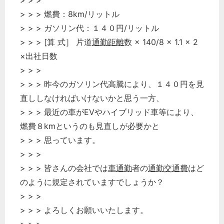
> > >
> > > 燃費：8km/リットル
> > > ガソリン代：１４０円/リットル
> > > [算 式］ 片道
通勤距離
数 × 140/8 × 1.1 × 2
×出社日数
> > >
> > > 昨今のガソリン代高騰により、１４０円を見
直ししなければいけないかと思う一方、
> > > 最近の車がEVやハイブリッド車等により、
燃費８kmというのも見直しが必要かと
> > > 思っています。
> > >
> > > 皆さんの会社では
車通勤
者の
通勤交通費
はど
のように規定されていますでしょうか？
> > >
> > > よろしくお願いいたします。