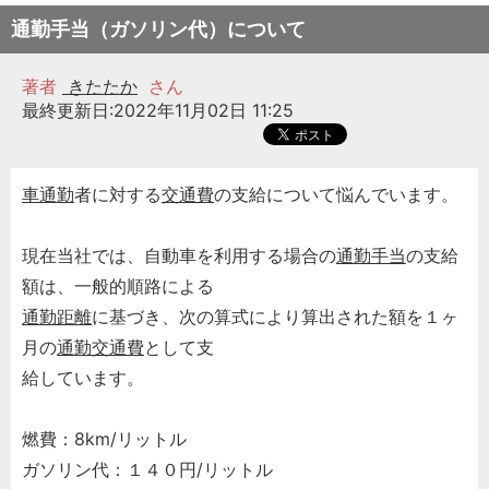
通勤手当（ガソリン代）について
著者
きたたか
さん
最終更新日:2022年11月02日 11:25
車通勤
者に対する
交通費
の支給について悩んでいます。
現在当社では、自動車を利用する場合の
通勤手当
の支給
額は、一般的順路による
通勤距離
に基づき、次の算式により算出された額を１ヶ
月の
通勤交通費
として支
給しています。
燃費：8km/リットル
ガソリン代：１４０円/リットル