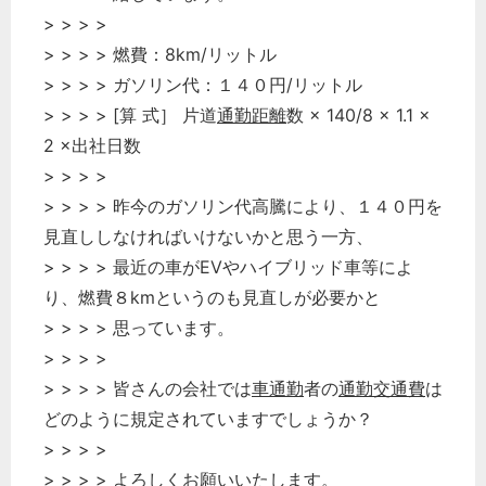
> > > >
> > > > 燃費：8km/リットル
> > > > ガソリン代：１４０円/リットル
> > > > [算 式］ 片道
通勤距離
数 × 140/8 × 1.1 ×
2 ×出社日数
> > > >
> > > > 昨今のガソリン代高騰により、１４０円を
見直ししなければいけないかと思う一方、
> > > > 最近の車がEVやハイブリッド車等によ
り、燃費８kmというのも見直しが必要かと
> > > > 思っています。
> > > >
> > > > 皆さんの会社では
車通勤
者の
通勤交通費
は
どのように規定されていますでしょうか？
> > > >
> > > > よろしくお願いいたします。