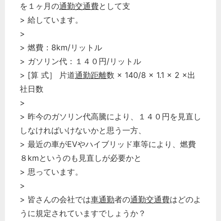
を１ヶ月の
通勤交通費
として支
> 給しています。
>
> 燃費：8km/リットル
> ガソリン代：１４０円/リットル
> [算 式］ 片道
通勤距離
数 × 140/8 × 1.1 × 2 ×出
社日数
>
> 昨今のガソリン代高騰により、１４０円を見直し
しなければいけないかと思う一方、
> 最近の車がEVやハイブリッド車等により、燃費
８kmというのも見直しが必要かと
> 思っています。
>
> 皆さんの会社では
車通勤
者の
通勤交通費
はどのよ
うに規定されていますでしょうか？