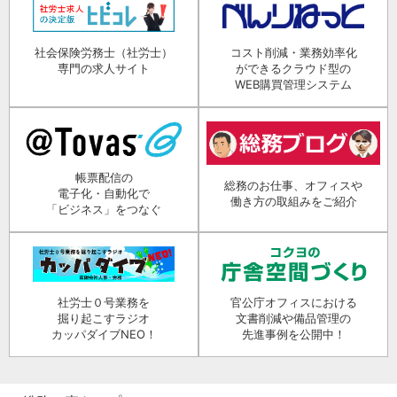
社会保険労務士（社労士）
コスト削減・業務効率化
専門の求人サイト
ができるクラウド型の
WEB購買管理システム
帳票配信の
総務のお仕事、オフィスや
電子化・自動化で
働き方の取組みをご紹介
「ビジネス」をつなぐ
社労士０号業務を
官公庁オフィスにおける
掘り起こすラジオ
文書削減や備品管理の
カッパダイブNEO！
先進事例を公開中！