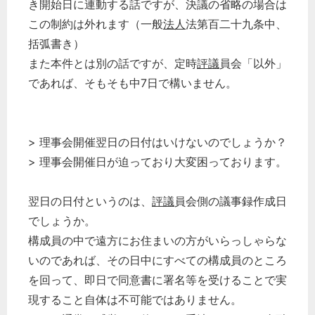
き開始日に連動する話ですが、決議の省略の場合は
この制約は外れます（一般
法人
法第百二十九条中、
括弧書き）
また本件とは別の話ですが、定時
評議
員会「以外」
であれば、そもそも中7日で構いません。
> 理事会開催翌日の日付はいけないのでしょうか？
> 理事会開催日が迫っており大変困っております。
翌日の日付というのは、
評議
員会側の議事録作成日
でしょうか。
構成員の中で遠方にお住まいの方がいらっしゃらな
いのであれば、その日中にすべての構成員のところ
を回って、即日で同意書に署名等を受けることで実
現すること自体は不可能ではありません。