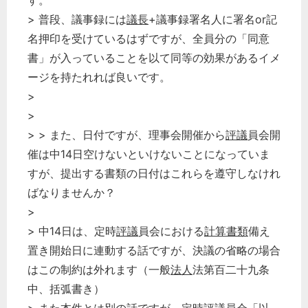
す。
> 普段、議事録には
議長
+議事録署名人に署名or記
名押印を受けているはずですが、全員分の「同意
書」が入っていることを以て同等の効果があるイメ
ージを持たれれば良いです。
>
>
> > また、日付ですが、理事会開催から
評議
員会開
催は中14日空けないといけないことになっていま
すが、提出する書類の日付はこれらを遵守しなけれ
ばなりませんか？
>
> 中14日は、定時
評議
員会における
計算書類
備え
置き開始日に連動する話ですが、決議の省略の場合
はこの制約は外れます（一般
法人
法第百二十九条
中、括弧書き）