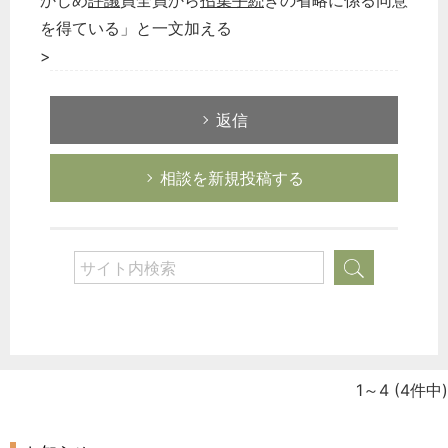
かじめ
評議
員全員から
招集手続
きの省略に係る同意
を得ている」と一文加える
>
返信
相談を新規投稿する
1～4
(4件中)