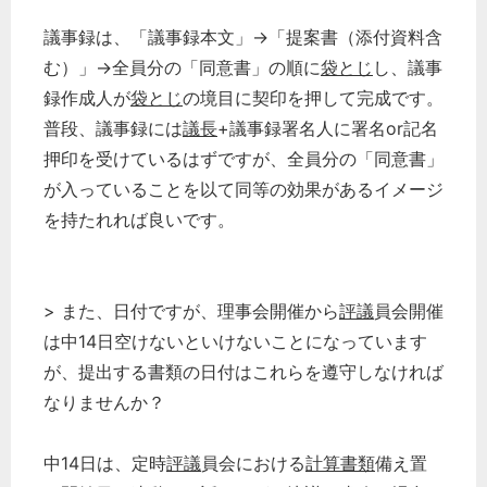
議事録は、「議事録本文」→「提案書（添付資料含
む）」→全員分の「同意書」の順に
袋とじ
し、議事
録作成人が
袋とじ
の境目に契印を押して完成です。
普段、議事録には
議長
+議事録署名人に署名or記名
押印を受けているはずですが、全員分の「同意書」
が入っていることを以て同等の効果があるイメージ
を持たれれば良いです。
> また、日付ですが、理事会開催から
評議
員会開催
は中14日空けないといけないことになっています
が、提出する書類の日付はこれらを遵守しなければ
なりませんか？
中14日は、定時
評議
員会における
計算書類
備え置