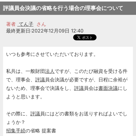
評議員会決議の省略を行う場合の理事会について
著者
てん子
さん
最終更新日:2022年12月09日 12:40
いつも参考にさせていただいております。
私共は、一般財団
法人
ですが、このたび融資を受ける件
で、理事会、
評議
員会決議が必要ですが、日程に余裕が
ないため、理事会で決議をし、
評議
員会は
書面決議
にし
ようと思います。
その際に、
評議
員にはどの書類をお送りすればよいでし
ょうか？
招集手続
の省略 提案書