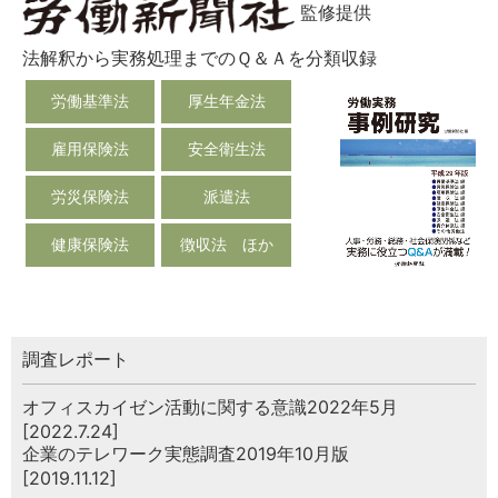
監修提供
法解釈から実務処理までのＱ＆Ａを分類収録
労働基準法
厚生年金法
雇用保険法
安全衛生法
労災保険法
派遣法
健康保険法
徴収法 ほか
調査レポート
オフィスカイゼン活動に関する意識2022年5月
[2022.7.24]
企業のテレワーク実態調査2019年10月版
[2019.11.12]