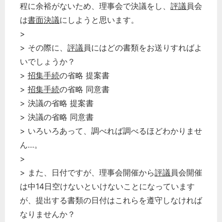
程に余裕がないため、理事会で決議をし、
評議
員会
は
書面決議
にしようと思います。
>
> その際に、
評議
員にはどの書類をお送りすればよ
いでしょうか？
>
招集手続
の省略 提案書
>
招集手続
の省略 同意書
> 決議の省略 提案書
> 決議の省略 同意書
> いろいろあって、調べれば調べるほどわかりませ
ん…。
>
> また、日付ですが、理事会開催から
評議
員会開催
は中14日空けないといけないことになっています
が、提出する書類の日付はこれらを遵守しなければ
なりませんか？