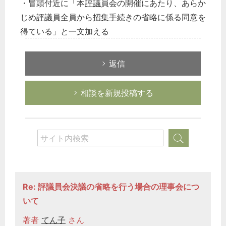
・冒頭付近に「本
評議
員会の開催にあたり、あらか
じめ
評議
員全員から
招集手続
きの省略に係る同意を
得ている」と一文加える
返信
相談を新規投稿する
Re: 評議員会決議の省略を行う場合の理事会につ
いて
著者
てん子
さん