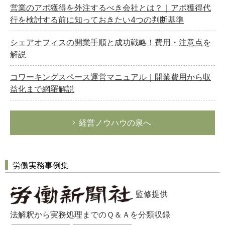
営業のアポ獲得を外注するべき会社とは？｜アポ獲得代
行を検討する前に知っておきたい4つの判断基準
シェアオフィスの開業手順と成功戦略！費用・注意点を
解説
コワーキングスペース運営マニュアル｜開業費用から収
益化まで網羅解説
経営ノウハウの泉へ
労働実務事例集
監修提供
法解釈から実務処理までのＱ＆Ａを分類収録