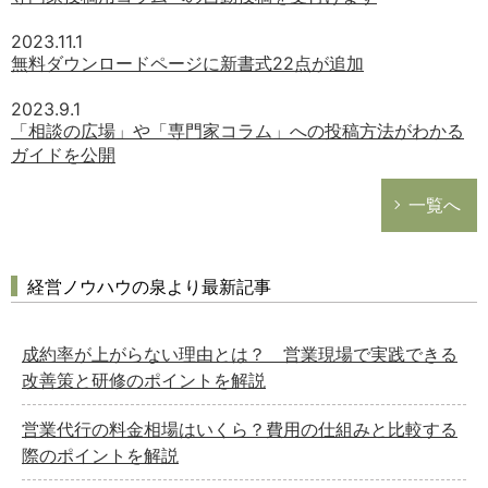
どのカテゴリーに投稿しますか？
選択してください
2023.11.1
無料ダウンロードページに新書式22点が追加
労務管理
税務経理
2023.9.1
「相談の広場」や「専門家コラム」への投稿方法がわかる
企業法務
ガイドを公開
経営の知恵
一覧へ
総務の給湯室
秘書のノウハウ
次へ
経営ノウハウの泉より最新記事
成約率が上がらない理由とは？ 営業現場で実践できる
改善策と研修のポイントを解説
営業代行の料金相場はいくら？費用の仕組みと比較する
際のポイントを解説