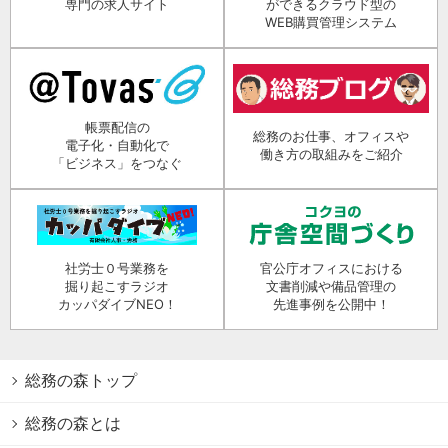
専門の求人サイト
ができるクラウド型の
WEB購買管理システム
帳票配信の
総務のお仕事、オフィスや
電子化・自動化で
働き方の取組みをご紹介
「ビジネス」をつなぐ
社労士０号業務を
官公庁オフィスにおける
掘り起こすラジオ
文書削減や備品管理の
カッパダイブNEO！
先進事例を公開中！
総務の森トップ
総務の森とは