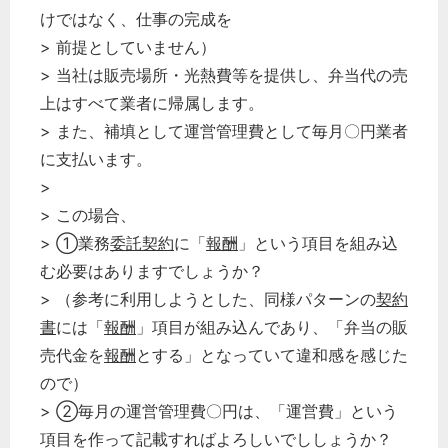
けではなく、仕事の完成を
> 前提としていません）
> 当社は販売場所・光熱費等を提供し、弁当代の売
上はすべて業者に帰属します。
> また、補填として運営管理費として毎月〇円業者
に支払います。
>
> この場合、
> ①業務
委託契約
に「
報酬
」という項目を組み込
む必要はありますでしょうか？
> （参考に利用しようとした、同様パターンの
契約
書
には「
報酬
」項目が組み込んであり、「弁当の販
売代金を
報酬
とする」となっていて違和感を感じた
ので）
> ②毎月の運営管理費〇円は、「運営費」という
項目を作って記載すればよろしいでししょうか？