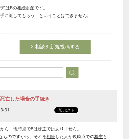
経営の知恵
株式はBの
相続財産
です。
勝手に返してもらう、ということはできません。
総務の給湯室
。
秘書のノウハウ
次へ
相談を新規投稿する
1名死亡した場合の手続き
3:31
から、現時点でBは
株主
ではありません。
なものですから、それを
相続
した人が現時点での
株主
と