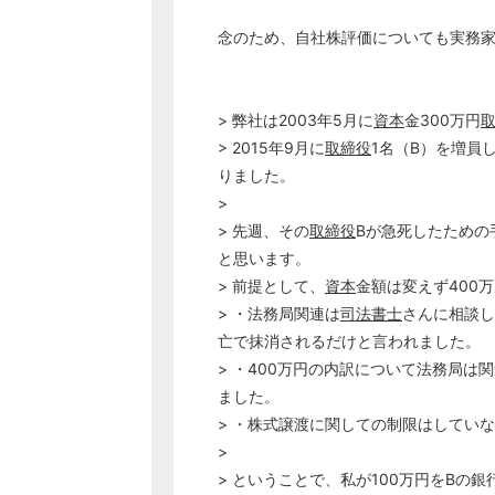
念のため、自社株評価についても実務
> 弊社は2003年5月に
資本
金300万円
> 2015年9月に
取締役
1名（B）を増員し
りました。
>
> 先週、その
取締役
Bが急死したための
と思います。
> 前提として、
資本
金額は変えず400
> ・法務局関連は
司法書士
さんに相談し
亡で抹消されるだけと言われました。
> ・400万円の内訳について法務局は
ました。
> ・株式譲渡に関しての制限はしてい
>
> ということで、私が100万円をBの