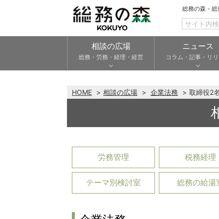
総務の森 - 
相談の広場
ニュース
総務・労務・経理・経営
コラム・記事・リリ
HOME
相談の広場
企業法務
取締役2
労務管理
税務経理
テーマ別検討室
総務の給湯