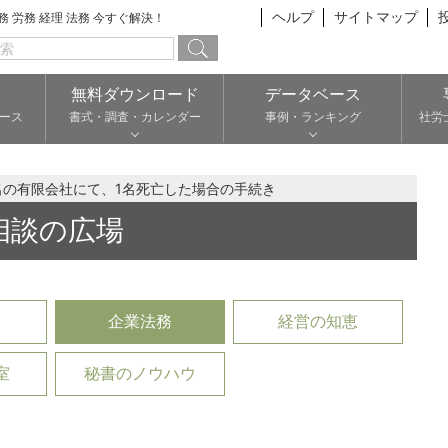
ヘルプ
サイトマップ
総務 労務 経理 法務 今すぐ解決！
無料ダウンロード
データベース
ース
書式・調査・カレンダー
事例・ランキング
社労
名の有限会社にて、1名死亡した場合の手続き
相談の広場
企業法務
経営の知恵
室
秘書のノウハウ