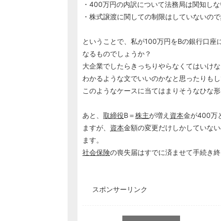
・400万円の内訳について法務局は関知し
・株式譲渡に関しての制限はしていないので
ということで、私が100万円をBの銀行口
なるものでしょうか？
大企業でしたらきっちりやらなくてはいけな
わかるような文でいいのかなと思ったりもし
このようなケースに当てはまりそうなひな形
あと、
取締役
B＝
株主
が増え
資本
金が400
ますが、
資本
金額の変更だけしかしていない
ます。
社会保険
の喪失届はすでに済ませて手続き終
スポンサーリンク