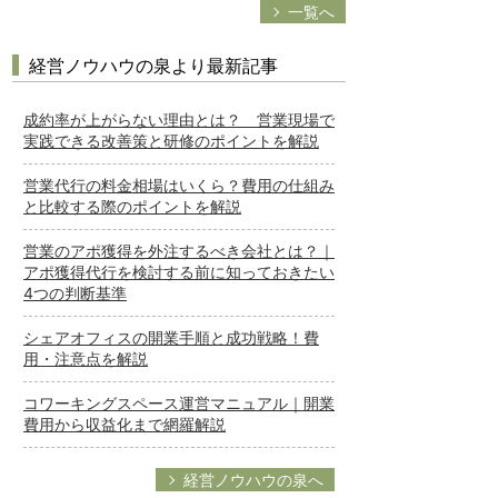
一覧へ
経営ノウハウの泉より最新記事
成約率が上がらない理由とは？ 営業現場で
実践できる改善策と研修のポイントを解説
営業代行の料金相場はいくら？費用の仕組み
と比較する際のポイントを解説
営業のアポ獲得を外注するべき会社とは？｜
アポ獲得代行を検討する前に知っておきたい
4つの判断基準
シェアオフィスの開業手順と成功戦略！費
用・注意点を解説
コワーキングスペース運営マニュアル｜開業
費用から収益化まで網羅解説
経営ノウハウの泉へ