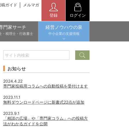
投稿ガイド
メルマガ
登録
ログイン
専門家サーチ
経営ノウハウの泉
士・税理士・行政書士
中小企業の支援情報
お知らせ
2024.4.22
専門家投稿用コラムへの自動投稿を受付けます
2023.11.1
無料ダウンロードページに新書式22点が追加
2023.9.1
「相談の広場」や「専門家コラム」への投稿方
法がわかるガイドを公開