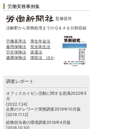
労働実務事例集
監修提供
法解釈から実務処理までのＱ＆Ａを分類収録
労働基準法
厚生年金法
雇用保険法
安全衛生法
労災保険法
派遣法
健康保険法
徴収法 ほか
調査レポート
オフィスカイゼン活動に関する意識2022年5
月
[2022.7.24]
企業のテレワーク実態調査2019年10月版
[2019.11.12]
総務担当者の環境調査2018年4月版
[2018.10.10]