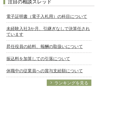
注目の相談スレッド
電子証明書（電子入札用）の科目について
未経験入社3か月、引継ぎなしで決算任され
ています
昇任役員の給料、報酬の取扱いについて
振込料を加算しての引落について
休職中の従業員への賞与支給額について
ランキングを見る