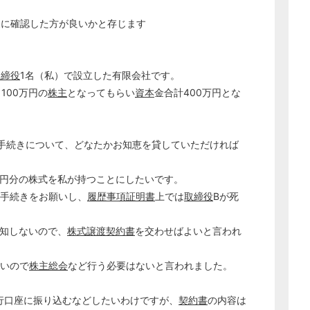
家に確認した方が良いかと存じます
取締役
1名（私）で設立した有限会社です。
100万円の
株主
となってもらい
資本
金合計400万円とな
手続きについて、どなたかお知恵を貸していただければ
万円分の株式を私が持つことにしたいです。
手続きをお願いし、
履歴事項証明書
上では
取締役
Bが死
関知しないので、
株式譲渡契約書
を交わせばよいと言われ
ないので
株主総会
など行う必要はないと言われました。
銀行口座に振り込むなどしたいわけですが、
契約書
の内容は