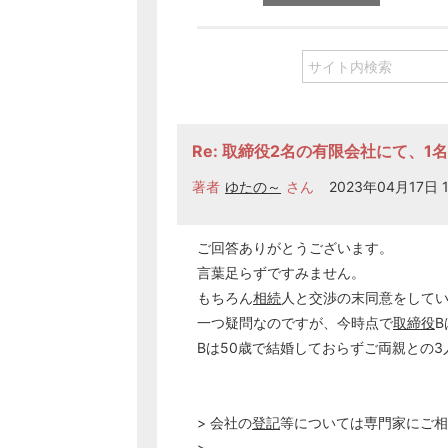
Re: 取締役2名の有限会社にて、
著者
ゆたの～
さん
2023年04月17日 1
ご回答ありがとうございます。
言葉足らずですみません。
もちろん
相続
人と交渉の末同意をして
一つ疑問なのですが、今時点で
取締役
B
Bは50歳で結婚しておらずご両親との
> 会社の
登記
等については専門家にご相
>