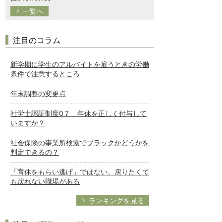
一覧へ
注目のコラム
新学期に学生のアルバイトを雇うときの労働
条件で注意するところ
年末調整の変更点
社労士認証制度0７ 年休を正しく付与して
いますか？
社会保険の事業所検索でブラックかどうかを
判定できるの？
「育休をもらい逃げ」ではない。戻りたくて
も戻れない職場がある
ランキングを見る