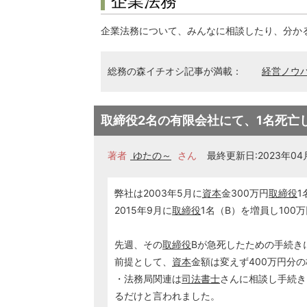
企業法務
企業法務について、みんなに相談したり、分か
総務の森イチオシ記事が満載：
経営ノウ
取締役2名の有限会社にて、1名死亡
著者
ゆたの～
さん
最終更新日:2023年04月
弊社は2003年5月に
資本
金300万円
取締役
1
2015年9月に
取締役
1名（B）を増員し100
先週、その
取締役
Bが急死したための手続き
前提として、
資本
金額は変えず400万円分
・法務局関連は
司法書士
さんに相談し手続き
るだけと言われました。