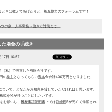
るときは教えてあげたりと、相互協力のフォーラムです！
ハウの泉（人事労務～働き方対策まで）
した場合の手続き
17日 10:57
名（私）で設立した有限会社です。
万円の
株主
となってもらい
資本
金合計400万円となりました。
について、どなたかお知恵を貸していただければと思います。
の株式を私が持つことにしたいです。
をお願いし、
履歴事項証明書
上では
取締役
Bが死亡で抹消され