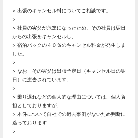
> 出張のキャンセル料についてご相談です。
>
どのカテゴリーに投稿しますか？
選択してください
> 社員の実父が危篤になったため、その社員は翌日
からの出張をキャンセルし、
労務管理
> 宿泊パックの４０％のキャンセル料金が発生しま
税務経理
した。
企業法務
>
経営の知恵
> なお、その実父は出張予定日（キャンセル日の翌
総務の給湯室
日）に逝去されています。
>
秘書のノウハウ
> 乗り遅れなどの個人的な理由については、個人負
次へ
担としておりますが、
> 本件について自社での過去事例がないため判断に
迷っております
>