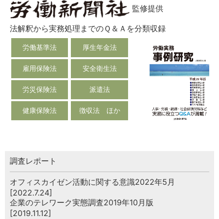
監修提供
法解釈から実務処理までのＱ＆Ａを分類収録
労働基準法
厚生年金法
雇用保険法
安全衛生法
労災保険法
派遣法
健康保険法
徴収法 ほか
調査レポート
オフィスカイゼン活動に関する意識2022年5月
[2022.7.24]
企業のテレワーク実態調査2019年10月版
[2019.11.12]