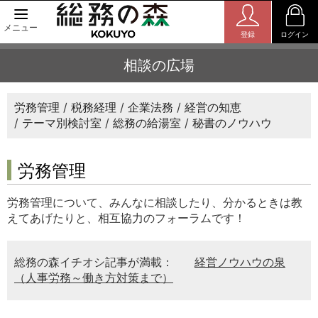
メニュー
登録
ログイン
相談の広場
労務管理
税務経理
企業法務
経営の知恵
テーマ別検討室
総務の給湯室
秘書のノウハウ
労務管理
労務管理について、みんなに相談したり、分かるときは教
えてあげたりと、相互協力のフォーラムです！
総務の森イチオシ記事が満載：
経営ノウハウの泉
（人事労務～働き方対策まで）