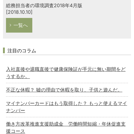
総務担当者の環境調査2018年4月版
[2018.10.10]
一覧へ
注目のコラム
入社直後や退職直後で健康保険証が手元に無い期間をど
うするか。
不正な休暇？ 嘘の理由で休暇を取り、子供と遊んだ。
マイナンバーカードはもう取得した？ もっと使えるマイ
ナンバー
働き方改革推進支援助成金 労働時間短縮・年休促進支
援コース