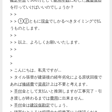
確定申告
で300万として
耐用年数
に応じた
減価償却
を行っていけばいいのでしょうか？
> >
> > ①②ともに
現金
でしかるべきタイミングで払
うものとします。
> >
> > 以上、よろしくお願いいたします。
> >
>
>
> こんにちは。私見ですが…
> タイル張替が建築後の経年劣化による原状回復で
あれば
修繕費
で
資産
計上は不要と考えます。
>
手付
金として支払いと推測しますが工事完了・引
き渡しが終わるまでは
費用
に出来ません。
>
手付
金は
建設仮勘定
でしょう。