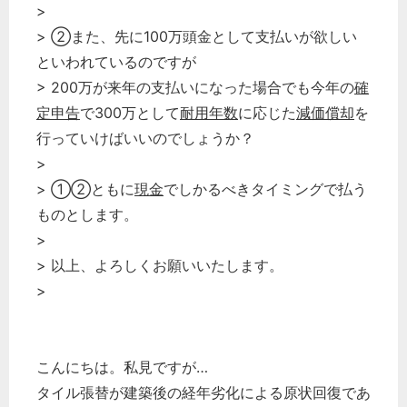
>
> ②また、先に100万頭金として支払いが欲しい
といわれているのですが
> 200万が来年の支払いになった場合でも今年の
確
定申告
で300万として
耐用年数
に応じた
減価償却
を
行っていけばいいのでしょうか？
>
> ①②ともに
現金
でしかるべきタイミングで払う
ものとします。
>
> 以上、よろしくお願いいたします。
>
こんにちは。私見ですが…
タイル張替が建築後の経年劣化による原状回復であ