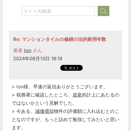
労務管理
税務経理
企業法務
経営の知恵
Re: マンションタイルの修繕の法的耐用年数
総務の給湯室
著者
ton
さん
秘書のノウハウ
2024年08月13日 18:19
次へ
> ton様、早速の返信ありがとうございます。
> 税務署に確認したところ、
資産
的計上にあたるの
ではないかという見解でした。
> 今ある、
減価償却
物件の評価額に入れ込むとのこ
となのですが、もっと詰めて勉強してみたいと思い
ます。