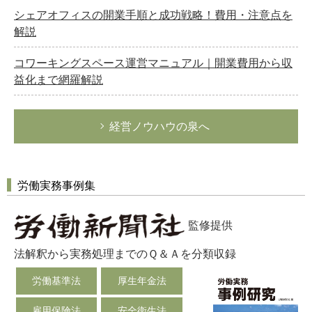
シェアオフィスの開業手順と成功戦略！費用・注意点を
解説
コワーキングスペース運営マニュアル｜開業費用から収
益化まで網羅解説
経営ノウハウの泉へ
労働実務事例集
監修提供
法解釈から実務処理までのＱ＆Ａを分類収録
労働基準法
厚生年金法
雇用保険法
安全衛生法