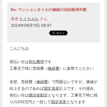
Re: マンションタイルの修繕の法的耐用年数
著者
たくちゃん
さん
2024年08月11日 09:37
こんにちは
前払い分は
前払費用
です
工事完了時に営繕費（
修繕費
）に振替てください
全部、営繕費（
修繕費
）で問題ないですが、価値が
向上するのであれば
固定資産
計上です。その場合、
前払い分は
建設仮勘定
となります。工事完了時に残
りの200万円と一括して
固定資産
となります