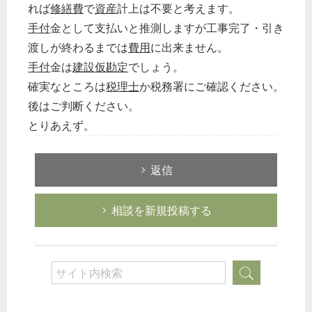
れば
修繕費
で
資産
計上は不要と考えます。
手付
金として支払いと推測しますが工事完了・引き
渡しが終わるまでは
費用
に出来ません。
手付
金は
建設仮勘定
でしょう。
確実なところは
税理士
か税務署にご確認ください。
後はご判断ください。
とりあえず。
返信
相談を新規投稿する