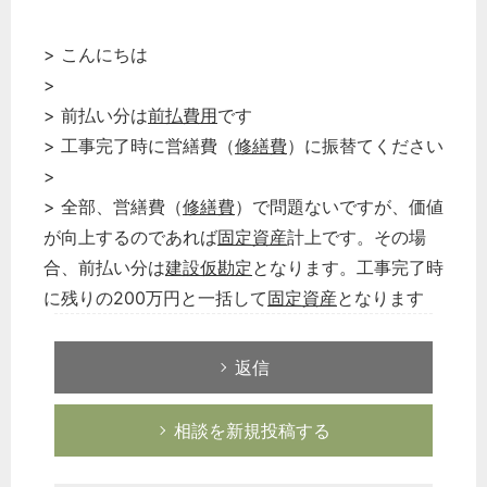
> こんにちは
>
> 前払い分は
前払費用
です
> 工事完了時に営繕費（
修繕費
）に振替てください
>
> 全部、営繕費（
修繕費
）で問題ないですが、価値
が向上するのであれば
固定資産
計上です。その場
合、前払い分は
建設仮勘定
となります。工事完了時
に残りの200万円と一括して
固定資産
となります
返信
相談を新規投稿する
どのカテゴリーに投稿しますか？
選択してください