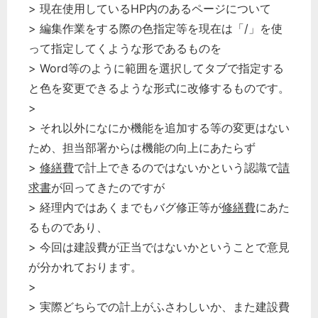
> 現在使用しているHP内のあるページについて
> 編集作業をする際の色指定等を現在は「/」を使
って指定してくような形であるものを
> Word等のように範囲を選択してタブで指定する
と色を変更できるような形式に改修するものです。
>
> それ以外になにか機能を追加する等の変更はない
ため、担当部署からは機能の向上にあたらず
>
修繕費
で計上できるのではないかという認識で
請
求書
が回ってきたのですが
> 経理内ではあくまでもバグ修正等が
修繕費
にあた
るものであり、
> 今回は建設費が正当ではないかということで意見
が分かれております。
>
> 実際どちらでの計上がふさわしいか、また建設費