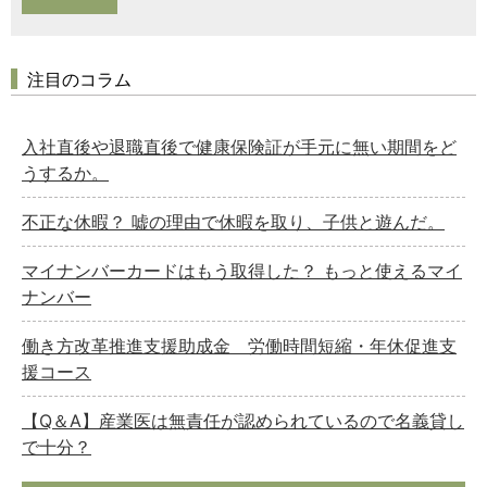
注目のコラム
入社直後や退職直後で健康保険証が手元に無い期間をど
うするか。
不正な休暇？ 嘘の理由で休暇を取り、子供と遊んだ。
マイナンバーカードはもう取得した？ もっと使えるマイ
ナンバー
働き方改革推進支援助成金 労働時間短縮・年休促進支
援コース
【Q＆A】産業医は無責任が認められているので名義貸し
で十分？