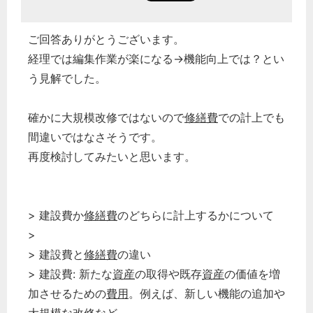
ご回答ありがとうございます。
経理では編集作業が楽になる→機能向上では？とい
う見解でした。
確かに大規模改修ではないので
修繕費
での計上でも
間違いではなさそうです。
再度検討してみたいと思います。
> 建設費か
修繕費
のどちらに計上するかについて
>
> 建設費と
修繕費
の違い
> 建設費: 新たな
資産
の取得や既存
資産
の価値を増
加させるための
費用
。例えば、新しい機能の追加や