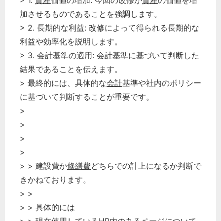
> 1.
資産
価値の増加: 今回の改修が
資産
の価値を増
加させるものであることを強調します。
> 2. 長期的な利益: 改修によって得られる長期的な
利益や効率化を説明します。
> 3.
会計
基準の適用:
会計
基準に基づいて判断した
結果であることを伝えます。
> 最終的には、具体的な
会計
基準や社内のポリシー
に基づいて判断することが重要です。
>
どのカテゴリーに投稿しますか？
>
選択してください
>
労務管理
>
> > 建設費か
修繕費
どちらでの計上になるか判断で
税務経理
きかねております。
企業法務
> >
経営の知恵
> > 具体的には
総務の給湯室