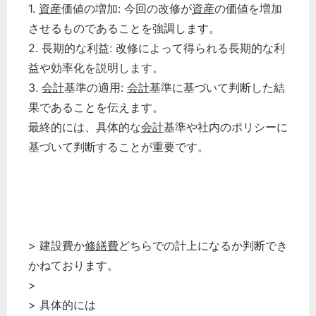
1.
資産
価値の増加: 今回の改修が
資産
の価値を増加
させるものであることを強調します。
2. 長期的な利益: 改修によって得られる長期的な利
益や効率化を説明します。
3.
会計
基準の適用:
会計
基準に基づいて判断した結
果であることを伝えます。
最終的には、具体的な
会計
基準や社内のポリシーに
基づいて判断することが重要です。
> 建設費か
修繕費
どちらでの計上になるか判断でき
かねております。
>
> 具体的には