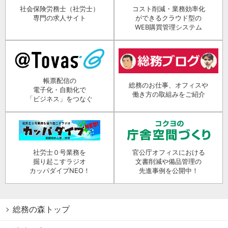
社会保険労務士（社労士）
コスト削減・業務効率化
専門の求人サイト
ができるクラウド型の
WEB購買管理システム
帳票配信の
総務のお仕事、オフィスや
電子化・自動化で
働き方の取組みをご紹介
「ビジネス」をつなぐ
社労士０号業務を
官公庁オフィスにおける
掘り起こすラジオ
文書削減や備品管理の
カッパダイブNEO！
先進事例を公開中！
総務の森トップ