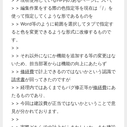
> > 現在使用しているHP内のあるページについて
秘書のノウハウ
> > 編集作業をする際の色指定等を現在は「/」を
次へ
使って指定してくような形であるものを
> > Word等のように範囲を選択してタブで指定す
ると色を変更できるような形式に改修するもので
す。
> >
> > それ以外になにか機能を追加する等の変更はな
いため、担当部署からは機能の向上にあたらず
> >
修繕費
で計上できるのではないかという認識で
請求書
が回ってきたのですが
> > 経理内ではあくまでもバグ修正等が
修繕費
にあ
たるものであり、
> > 今回は建設費が正当ではないかということで意
見が分かれております。
> >