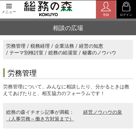
メニュー
登録
ログイン
相談の広場
労務管理
税務経理
企業法務
経営の知恵
テーマ別検討室
総務の給湯室
秘書のノウハウ
労務管理
労務管理について、みんなに相談したり、分かるときは教
えてあげたりと、相互協力のフォーラムです！
総務の森イチオシ記事が満載：
経営ノウハウの泉
（人事労務～働き方対策まで）