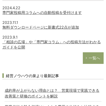
2024.4.22
専門家投稿用コラムへの自動投稿を受付けます
どのカテゴリーに投稿しますか？
選択してください
2023.11.1
無料ダウンロードページに新書式22点が追加
労務管理
税務経理
2023.9.1
「相談の広場」や「専門家コラム」への投稿方法がわかる
企業法務
ガイドを公開
経営の知恵
一覧へ
総務の給湯室
秘書のノウハウ
次へ
経営ノウハウの泉より最新記事
成約率が上がらない理由とは？ 営業現場で実践できる
改善策と研修のポイントを解説