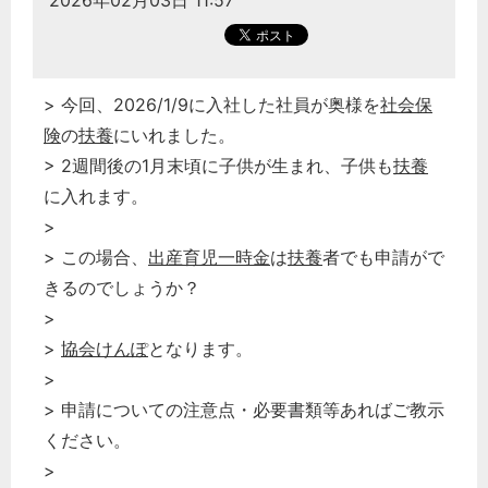
2026年02月03日 11:57
> 今回、2026/1/9に入社した社員が奥様を
社会保
険
の
扶養
にいれました。
> 2週間後の1月末頃に子供が生まれ、子供も
扶養
に入れます。
>
> この場合、
出産育児一時金
は
扶養
者でも申請がで
きるのでしょうか？
>
>
協会けんぽ
となります。
>
> 申請についての注意点・必要書類等あればご教示
ください。
>