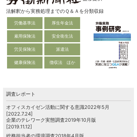
法解釈から実務処理までのＱ＆Ａを分類収録
労働基準法
厚生年金法
雇用保険法
安全衛生法
労災保険法
派遣法
健康保険法
徴収法 ほか
調査レポート
オフィスカイゼン活動に関する意識2022年5月
[2022.7.24]
企業のテレワーク実態調査2019年10月版
[2019.11.12]
総務担当者の環境調査2018年4月版