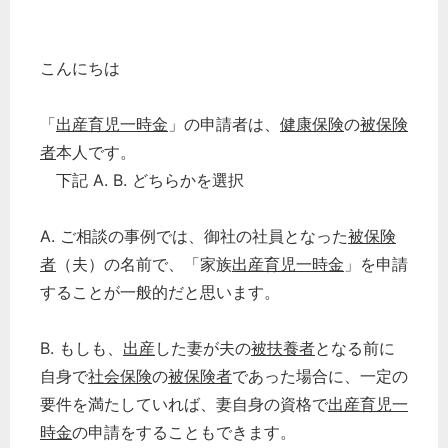
こんにちは
「
出産育児一時金
」の申請者は、
健康保険
の
被保険
者
本人です。
下記 A. B. どちらかを選択
A. ご相談の事例では、御社の社員となった
被保険
者
（夫）の名前で、「家族
出産育児一時金
」を申請
することが一般的だと思います。
B. もしも、
出産
した妻が夫の
被扶養者
となる前に
自身で
社会保険
の
被保険者
であった場合に、一定の
要件を満たしていれば、妻自身の資格で
出産育児一
時金
の申請をすることもできます。