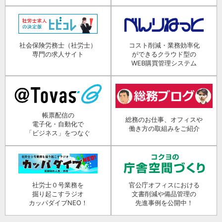
社会保険労務士（社労士）
コスト削減・業務効率化
専門の求人サイト
ができるクラウド型の
WEB購買管理システム
帳票配信の
総務のお仕事、オフィスや
電子化・自動化で
働き方の取組みをご紹介
「ビジネス」をつなぐ
社労士０号業務を
官公庁オフィスにおける
掘り起こすラジオ
文書削減や備品管理の
カッパダイブNEO！
先進事例を公開中！