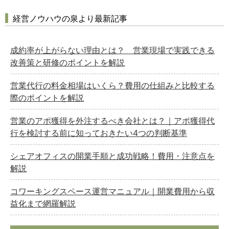
経営ノウハウの泉より最新記事
成約率が上がらない理由とは？ 営業現場で実践できる
改善策と研修のポイントを解説
営業代行の料金相場はいくら？費用の仕組みと比較する
際のポイントを解説
営業のアポ獲得を外注するべき会社とは？｜アポ獲得代
行を検討する前に知っておきたい4つの判断基準
シェアオフィスの開業手順と成功戦略！費用・注意点を
解説
コワーキングスペース運営マニュアル｜開業費用から収
益化まで網羅解説