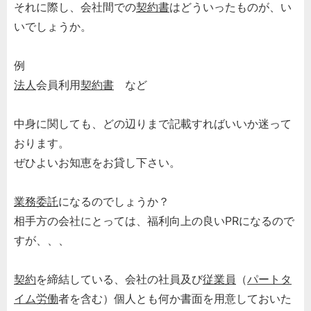
それに際し、会社間での
契約書
はどういったものが、い
いでしょうか。
例
法人
会員利用
契約書
など
中身に関しても、どの辺りまで記載すればいいか迷って
おります。
ぜひよいお知恵をお貸し下さい。
業務委託
になるのでしょうか？
相手方の会社にとっては、福利向上の良いPRになるので
すが、、、
契約
を締結している、会社の社員及び
従業員
（
パートタ
イム労働
者を含む）個人とも何か書面を用意しておいた