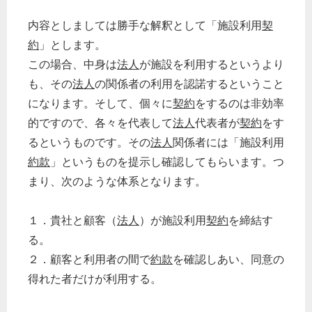
内容としましては勝手な解釈として「施設利用
契
約
」とします。
この場合、中身は
法人
が施設を利用するというより
も、その
法人
の関係者の利用を認諾するということ
になります。そして、個々に
契約
をするのは非効率
的ですので、各々を代表して
法人
代表者が
契約
をす
るというものです。その
法人
関係者には「施設利用
約款
」というものを提示し確認してもらいます。つ
まり、次のような体系となります。
１．貴社と顧客（
法人
）が施設利用
契約
を締結す
る。
２．顧客と利用者の間で
約款
を確認しあい、同意の
得れた者だけが利用する。