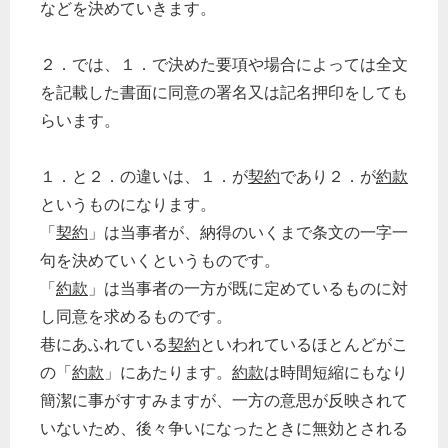
などを決めていきます。
２．では、１．で決めた要項や場合によっては全文
を記載した書面に同意の署名又は記名押印をしても
らいます。
１．と２．の違いは、１．が
契約
であり２．が
約款
というものになります。
「
契約
」は当事者が、納得のいくまで条文の一字一
句を決めていくというものです。
「
約款
」は当事者の一方が既に定めているものに対
し同意を求めるものです。
巷にあふれている
契約
といわれているほとんどがこ
の「
約款
」にあたります。
約款
は時間短縮にもなり
簡潔に事がすすみますが、一方の意思が反映されて
いないため、後々争いになったときに無効とされる