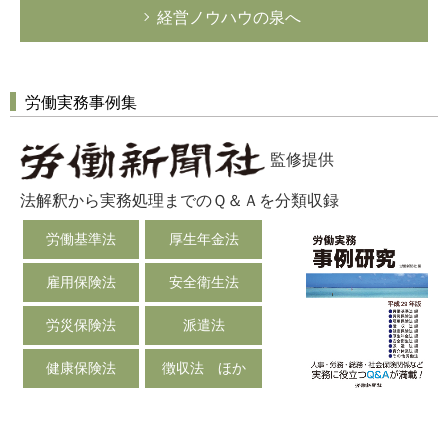
経営ノウハウの泉へ
労働実務事例集
監修提供
法解釈から実務処理までのＱ＆Ａを分類収録
労働基準法
厚生年金法
雇用保険法
安全衛生法
労災保険法
派遣法
健康保険法
徴収法 ほか