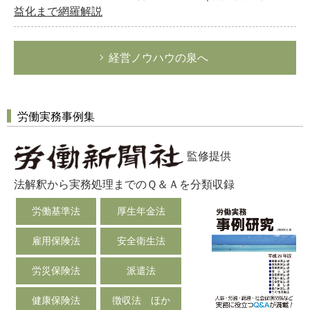
益化まで網羅解説
経営ノウハウの泉へ
労働実務事例集
どのカテゴリーに投稿しますか？
選択してください
監修提供
労務管理
法解釈から実務処理までのＱ＆Ａを分類収録
税務経理
労働基準法
厚生年金法
企業法務
経営の知恵
雇用保険法
安全衛生法
総務の給湯室
労災保険法
派遣法
秘書のノウハウ
健康保険法
徴収法 ほか
次へ