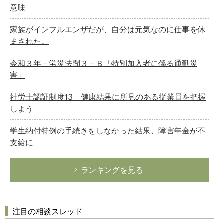
意味
家族がインフルエンザだが、自分は元気なのに仕事を休
まされた。
令和３年－労災法問３－Ｂ「特別加入者に係る通勤災
害」
社労士認証制度13 健康結果に所見のある従業員を把握
しよう
学生納付特例の手続きをしなかった結果、障害年金が不
支給に
ランキングを見る
注目の相談スレッド