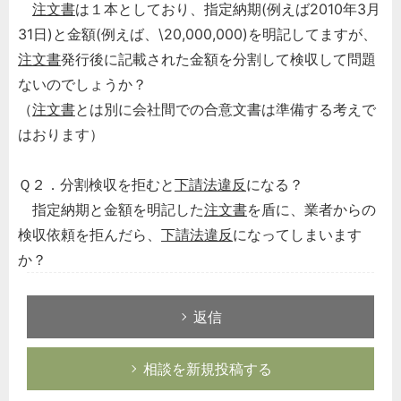
注文書
は１本としており、指定納期(例えば2010年3月
31日)と金額(例えば、\20,000,000)を明記してますが、
注文書
発行後に記載された金額を分割して検収して問題
ないのでしょうか？
（
注文書
とは別に会社間での合意文書は準備する考えで
はおります）
Ｑ２．分割検収を拒むと
下請法違反
になる？
指定納期と金額を明記した
注文書
を盾に、業者からの
検収依頼を拒んだら、
下請法違反
になってしまいます
か？
返信
相談を新規投稿する