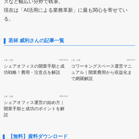
スなど幅広い分野で執筆。
現在は「AI活用による業務革新」に最も関心を寄せてい
る。
若林 威利さんの記事一覧
2026.03.28
2026.03.27
人事・労務
人事・労務
シェアオフィスの開業手順と成
コワーキングスペース運営マニ
功戦略！費用・注意点を解説
ュアル｜開業費用から収益化ま
で網羅解説
2026.03.26
人事・労務
シェアオフィス運営の始め方｜
開業手順と成功のポイントを解
説
【無料】資料ダウンロード