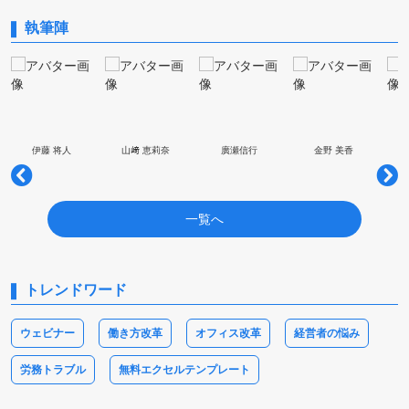
執筆陣
伊藤 将人
山﨑 恵莉奈
廣瀬信行
金野 美香
一覧へ
トレンドワード
ウェビナー
働き方改革
オフィス改革
経営者の悩み
労務トラブル
無料エクセルテンプレート