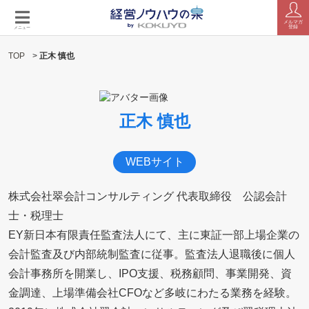
メルマガ
登録
メニュー
TOP
>
正木 慎也
正木 慎也
WEBサイト
株式会社翠会計コンサルティング 代表取締役 公認会計
士・税理士
EY新日本有限責任監査法人にて、主に東証一部上場企業の
会計監査及び内部統制監査に従事。監査法人退職後に個人
会計事務所を開業し、IPO支援、税務顧問、事業開発、資
金調達、上場準備会社CFOなど多岐にわたる業務を経験。