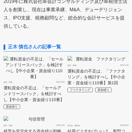
2019年に株式会社翠会計コンサルティング及び翠税理士法
人を創業し、現在は事業承継、M&A、デューデリジェン
ス、IPO支援、税務顧問など、総合的な会計サービスを提
供している。
正木 慎也さんの記事一覧
2020.12.05
経営・財務
運転資金の不足は、「ファクタ
リング」を検討すべし【中小企
業・資金繰り110番】第1回
2021.02.03
経営・財務
運転資金の不足は、「セールア
ファクタリング
資金繰り
ンドリースバック」を検討すべ
し【中小企業・資金繰り110番】
資金繰り
2020.10.09
2020.08.26
経営・財務
給付金・補助金
経営を安定化する資金繰り戦略
結局どうすればいい？ 新型コ