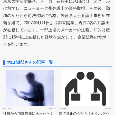
東京大学法学部卒。メーカー在籍中に米国のロースクール
に留学し、ニューヨーク州弁護士の資格取得。その後、勤
務のかたわら司法試験に合格。外資系大手弁護士事務所在
籍を経て、2007年4月1日より独立開業。現在7名の弁護士
が在籍しています。一部上場のメーカーの法務、知的財産
部に15年以上在籍した経験を生かして、企業法務のサポー
トを行います。
大山 滋郎さんの記事一覧
2024.12.09
2023.11.20
経営・財務
経営・財務
社員から内部告発にあったら？
接待禁止の会社も！セクハラや