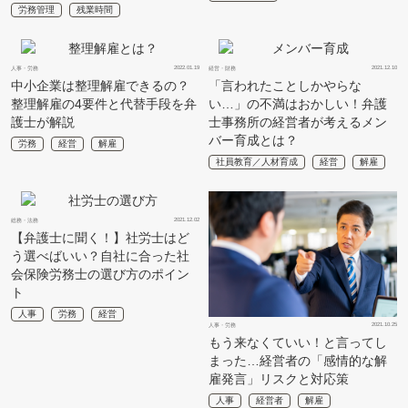
労務管理
残業時間
2022.01.19
2021.12.10
人事・労務
経営・財務
中小企業は整理解雇できるの？
「言われたことしかやらな
整理解雇の4要件と代替手段を弁
い…」の不満はおかしい！弁護
護士が解説
士事務所の経営者が考えるメン
バー育成とは？
労務
経営
解雇
社員教育／人材育成
経営
解雇
2021.12.02
総務・法務
【弁護士に聞く！】社労士はど
う選べばいい？自社に合った社
会保険労務士の選び方のポイン
ト
人事
労務
経営
2021.10.25
人事・労務
もう来なくていい！と言ってし
まった…経営者の「感情的な解
雇発言」リスクと対応策
人事
経営者
解雇