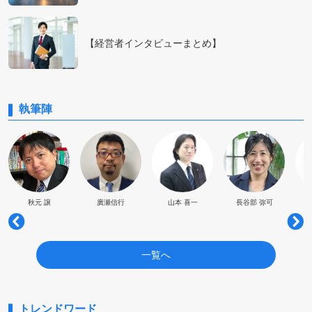
【経営者インタビューまとめ】
執筆陣
秋元 譲
廣瀬信行
山本 喜一
長谷部 弥可
一覧へ
トレンドワード