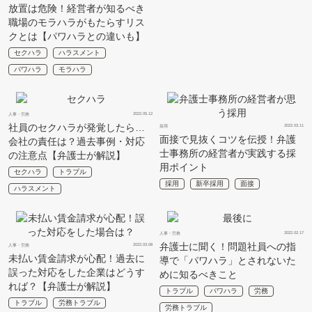
放置は危険！経営者が知るべき
職場のモラハラがもたらすリス
クとは【パワハラとの違いも】
セクハラ
ハラスメント
パワハラ
モラハラ
2022.05.12
人事・労務
社員のセクハラが発覚したら…
2022.03.11
採用
面接で見抜くコツを伝授！弁護
会社の責任は？過去事例・対応
士事務所の経営者が実践する採
の注意点【弁護士が解説】
用ポイント
セクハラ
トラブル
採用
新卒採用
面接
ハラスメント
2022.02.17
人事・労務
弁護士に聞く！問題社員への指
2022.03.08
人事・労務
未払い賃金請求が心配！過去に
導で「パワハラ」とされないた
誤った対応をした企業はどうす
めに知るべきこと
れば？【弁護士が解説】
トラブル
パワハラ
労務
トラブル
労務トラブル
労務トラブル