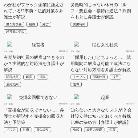
わが社がブラック企業に認定さ
労働時間じゃない休日のゴル
れている!?事前・法的対策を弁
フ・懇親会・接待は違法？判例
護士が解説
をもとに弁護士が解説
働き方改善
組織
経営
労働時間
経営者の悩み
2023.02.14
2023.01.16
総務・法務
人事・労務
有期契約社員の解雇はできるの
「採用したけどちょっと…」試
か？実戦的な対応法を弁護士が
用期間に解雇は可能？違法にな
解説
らない対応方法を弁護士が解説
問題社員
解雇
退職
トラブル
問題社員
採用
雇用契約
退職
2022.11.25
2022.07.18
経営・財務
経営・財務
「売掛金が回収できない…」弁
知らないと大きなリスクが!? 会
護士が解説する売掛金の回収方
社設立時に知っておくべき持株
法と予防策
比率の決め方【弁護士が解説】
リスク
財務
資金繰り
株式
経営の基礎
起業