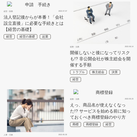
2022.07.07
経営・財務
法人登記後からが本番！「会社
設立直後」に必要な手続きとは
【経営の基礎】
経営
経営の基礎
起業
2022.06.14
総務・法務
開催しないと後になってリスク
も!? 非公開会社が株主総会を開
催する手順
トラブル
株主総会
決算
経営
2022.05.23
総務・法務
えっ、商品名が使えなくなっ
た!? サービスを始める前に知っ
ておくべき商標登録のやり方
商標
商標登録
経営
2022.05.30
人事・労務