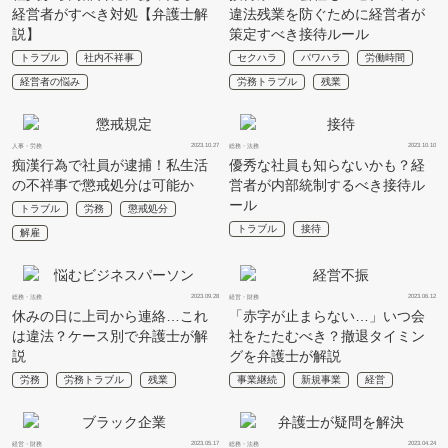
経営者がすべき対処【弁護士解
違法残業を防ぐために経営者が
説】
策定すべき接待ルール
トラブル
社内不祥事
セクハラ
パワハラ
労働時間
経営者の悩み
労務トラブル
残業
2023.10.27
2023.10.10
人事・労務
総務・法務
痴漢行為で社員が逮捕！私生活
優秀な社員も知らないかも？経
の不祥事で懲戒処分は可能か
営者が内部統制するべき接待ル
ール
トラブル
労務
懲戒処分
トラブル
接待
解雇
2023.09.28
2023.06.12
総務・法務
経営・財務
休みの日に上司から連絡…これ
「赤字が止まらない…」いつ会
は違法？ケース別で弁護士が解
社をたたむべき？撤退タイミン
説
グを弁護士が解説
労務
労務トラブル
残業
事業継続
新規事業
経営
2023.05.17
2023.04.24
経営・財務
総務・法務