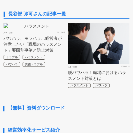
長谷部 弥可さんの記事一覧
2021.10.19
人事・労務
パワハラ、モラハラ…経営者が
注意したい「職場のハラスメン
ト」要因別事例と防止対策
トラブル
ハラスメント
パワハラ
労務トラブル
2020.09.15
人事・労務
脱パワハラ！職場におけるハラ
スメント対策とは
ハラスメント
パワハラ
【無料】資料ダウンロード
経営効率化サービス紹介