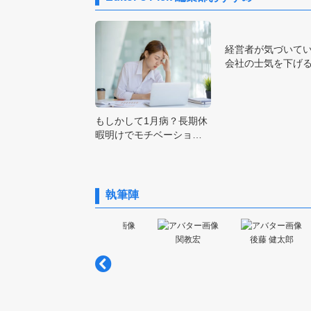
経営者が気づいて
会社の士気を下げ
もしかして1月病？長期休
暇明けでモチベーショ…
執筆陣
中井 裕規
関教宏
後藤 健太郎
荒木 志奈