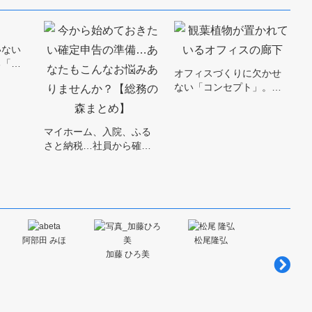
いない
る「…
オフィスづくりに欠かせ
ない「コンセプト」。…
マイホーム、入院、ふる
さと納税…社員から確…
阿部田 みほ
松尾隆弘
金山 杏佑
加藤 ひろ美