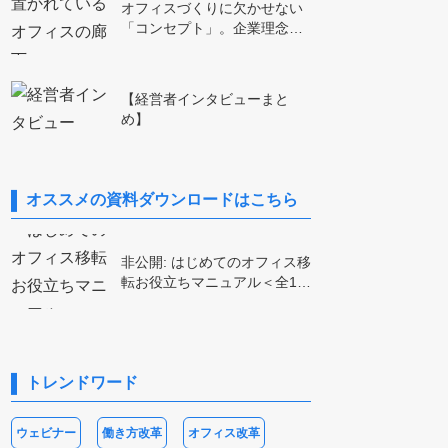
オフィスづくりに欠かせない
「コンセプト」。企業理念…
【経営者インタビューまと
め】
オススメの資料ダウンロードはこちら
非公開: はじめてのオフィス移
転お役立ちマニュアル＜全1…
子
法林 岳之
若林 威利
堀
小笠原知恵
トレンドワード
ウェビナー
働き方改革
オフィス改革