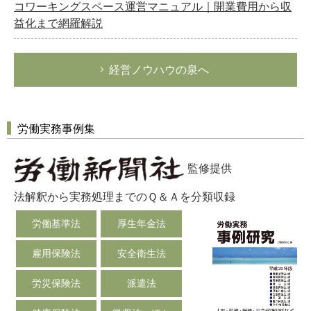
コワーキングスペース運営マニュアル｜開業費用から収
益化まで網羅解説
経営ノウハウの泉へ
労働実務事例集
監修提供
法解釈から実務処理までのＱ＆Ａを分類収録
労働基準法
厚生年金法
雇用保険法
安全衛生法
労災保険法
派遣法