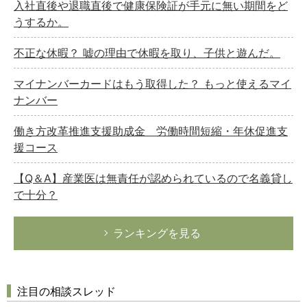
入社直後や退職直後で健康保険証が手元に無い期間をど
うするか。
不正な休暇？ 嘘の理由で休暇を取り、子供と遊んだ。
マイナンバーカードはもう取得した？ もっと使えるマイ
ナンバー
働き方改革推進支援助成金 労働時間短縮・年休促進支
援コース
【Q＆A】産業医は無責任が認められているので名義貸し
で十分？
ランキングを見る
注目の相談スレッド