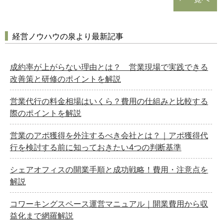
経営ノウハウの泉より最新記事
成約率が上がらない理由とは？ 営業現場で実践できる
改善策と研修のポイントを解説
営業代行の料金相場はいくら？費用の仕組みと比較する
際のポイントを解説
営業のアポ獲得を外注するべき会社とは？｜アポ獲得代
行を検討する前に知っておきたい4つの判断基準
シェアオフィスの開業手順と成功戦略！費用・注意点を
解説
コワーキングスペース運営マニュアル｜開業費用から収
益化まで網羅解説