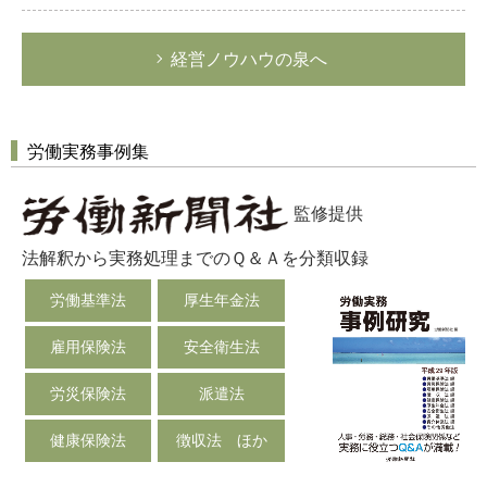
経営ノウハウの泉へ
労働実務事例集
監修提供
法解釈から実務処理までのＱ＆Ａを分類収録
労働基準法
厚生年金法
雇用保険法
安全衛生法
労災保険法
派遣法
健康保険法
徴収法 ほか