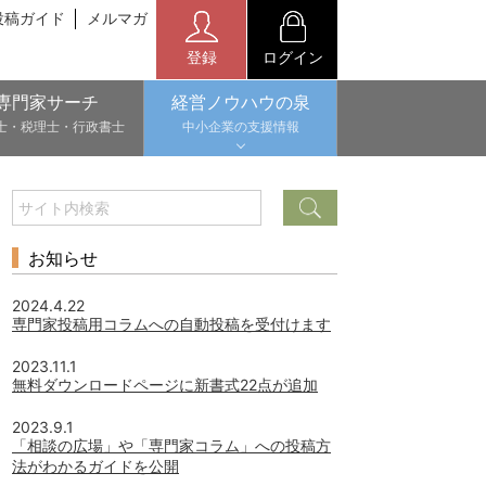
投稿ガイド
メルマガ
登録
ログイン
専門家サーチ
経営ノウハウの泉
士・税理士・行政書士
中小企業の支援情報
お知らせ
2024.4.22
専門家投稿用コラムへの自動投稿を受付けます
2023.11.1
無料ダウンロードページに新書式22点が追加
2023.9.1
「相談の広場」や「専門家コラム」への投稿方
法がわかるガイドを公開