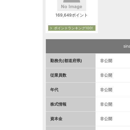
169,649ポイント
ポイントランキング100!
s
勤務先(都道府県)
非公開
従業員数
非公開
年代
非公開
株式情報
非公開
資本金
非公開