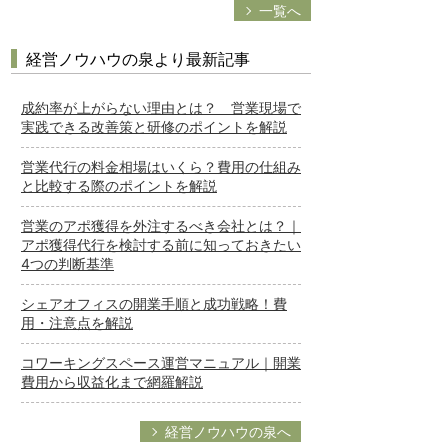
一覧へ
経営ノウハウの泉より最新記事
成約率が上がらない理由とは？ 営業現場で
実践できる改善策と研修のポイントを解説
営業代行の料金相場はいくら？費用の仕組み
と比較する際のポイントを解説
営業のアポ獲得を外注するべき会社とは？｜
アポ獲得代行を検討する前に知っておきたい
4つの判断基準
シェアオフィスの開業手順と成功戦略！費
用・注意点を解説
コワーキングスペース運営マニュアル｜開業
費用から収益化まで網羅解説
経営ノウハウの泉へ