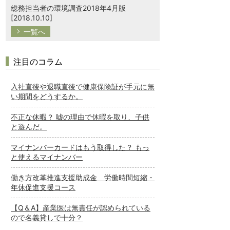
総務担当者の環境調査2018年4月版
[2018.10.10]
一覧へ
注目のコラム
入社直後や退職直後で健康保険証が手元に無
い期間をどうするか。
不正な休暇？ 嘘の理由で休暇を取り、子供
と遊んだ。
マイナンバーカードはもう取得した？ もっ
と使えるマイナンバー
働き方改革推進支援助成金 労働時間短縮・
年休促進支援コース
【Q＆A】産業医は無責任が認められている
ので名義貸しで十分？