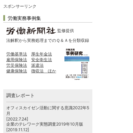
スポンサーリンク
労働実務事例集
監修提供
法解釈から実務処理までのＱ＆Ａを分類収録
労働基準法
厚生年金法
雇用保険法
安全衛生法
労災保険法
派遣法
健康保険法
徴収法 ほか
調査レポート
オフィスカイゼン活動に関する意識2022年5
月
[2022.7.24]
企業のテレワーク実態調査2019年10月版
[2019.11.12]