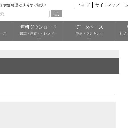
ヘルプ
サイトマップ
総務 労務 経理 法務 今すぐ解決！
無料ダウンロード
データベース
ース
書式・調査・カレンダー
事例・ランキング
社労