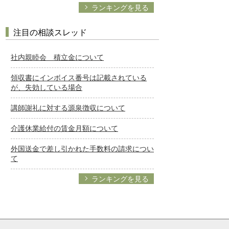
ランキングを見る
注目の相談スレッド
社内親睦会 積立金について
領収書にインボイス番号は記載されている
が、失効している場合
講師謝礼に対する源泉徴収について
介護休業給付の賃金月額について
外国送金で差し引かれた手数料の請求につい
て
ランキングを見る