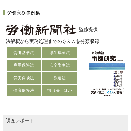
労働実務事例集
監修提供
法解釈から実務処理までのＱ＆Ａを分類収録
労働基準法
厚生年金法
雇用保険法
安全衛生法
労災保険法
派遣法
健康保険法
徴収法 ほか
調査レポート