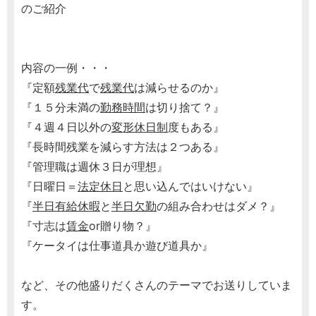
のご紹介
内容の一例・・・
『定額
残業代
で
残業代
は減らせるのか』
『１５分未満の
勤務時間
は切り捨て？』
『４週４日以外の
変形休日制
度もある』
『長時間残業を減らす方法は２つある』
『管理職は週休３日が理想』
『日曜日＝
法定休日
と思い込んではいけない』
『
半日有給休暇
と
半日欠勤
の組み合わせはダメ？』
『寸志は
賃金
or贈り物？』
『ケータイは仕事道具か遊び道具か』
など、その他盛りだくさんのテーマでお送りしていま
す。