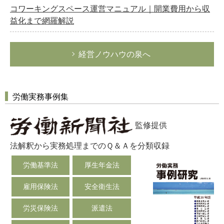
コワーキングスペース運営マニュアル｜開業費用から収
益化まで網羅解説
経営ノウハウの泉へ
労働実務事例集
監修提供
法解釈から実務処理までのＱ＆Ａを分類収録
労働基準法
厚生年金法
雇用保険法
安全衛生法
労災保険法
派遣法