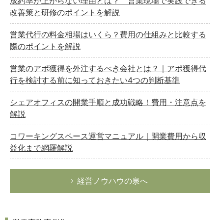
成約率が上がらない理由とは？ 営業現場で実践できる
改善策と研修のポイントを解説
営業代行の料金相場はいくら？費用の仕組みと比較する
際のポイントを解説
営業のアポ獲得を外注するべき会社とは？｜アポ獲得代
行を検討する前に知っておきたい4つの判断基準
シェアオフィスの開業手順と成功戦略！費用・注意点を
解説
コワーキングスペース運営マニュアル｜開業費用から収
益化まで網羅解説
経営ノウハウの泉へ