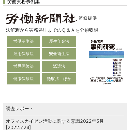
労働実務事例集
監修提供
法解釈から実務処理までのＱ＆Ａを分類収録
労働基準法
厚生年金法
雇用保険法
安全衛生法
労災保険法
派遣法
健康保険法
徴収法 ほか
調査レポート
オフィスカイゼン活動に関する意識2022年5月
[2022.7.24]