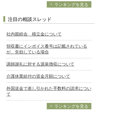
ランキングを見る
注目の相談スレッド
社内親睦会 積立金について
領収書にインボイス番号は記載されている
が、失効している場合
講師謝礼に対する源泉徴収について
介護休業給付の賃金月額について
外国送金で差し引かれた手数料の請求につい
て
ランキングを見る