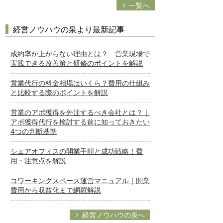
一覧へ
経営ノウハウの泉より最新記事
成約率が上がらない理由とは？ 営業現場で
実践できる改善策と研修のポイントを解説
営業代行の料金相場はいくら？費用の仕組み
と比較する際のポイントを解説
営業のアポ獲得を外注するべき会社とは？｜
アポ獲得代行を検討する前に知っておきたい
4つの判断基準
シェアオフィスの開業手順と成功戦略！費
用・注意点を解説
コワーキングスペース運営マニュアル｜開業
費用から収益化まで網羅解説
経営ノウハウの泉へ