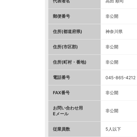
代表者名
高田 順司
郵便番号
非公開
住所(都道府県)
神奈川県
住所(市区郡)
非公開
住所(町村・番地)
非公開
電話番号
045-865-4212
FAX番号
非公開
お問い合わせ用
非公開
Eメール
従業員数
5人以下