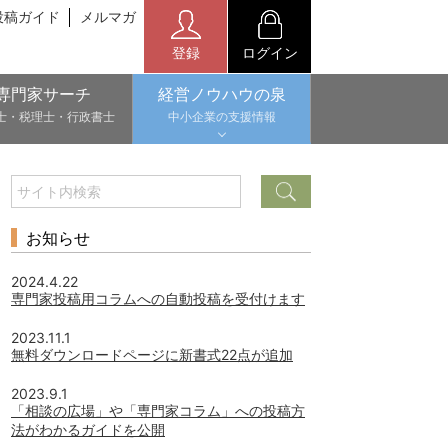
投稿ガイド
メルマガ
登録
ログイン
専門家サーチ
経営ノウハウの泉
士・税理士・行政書士
中小企業の支援情報
お知らせ
2024.4.22
専門家投稿用コラムへの自動投稿を受付けます
2023.11.1
無料ダウンロードページに新書式22点が追加
2023.9.1
「相談の広場」や「専門家コラム」への投稿方
法がわかるガイドを公開