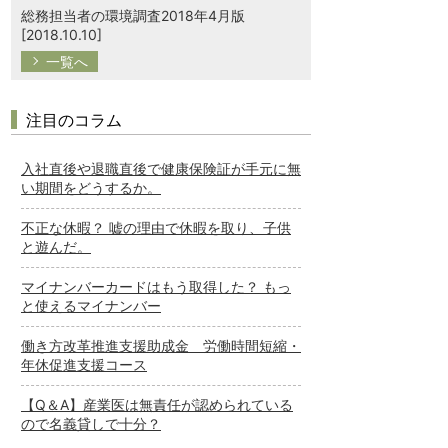
総務担当者の環境調査2018年4月版
[2018.10.10]
一覧へ
注目のコラム
入社直後や退職直後で健康保険証が手元に無
い期間をどうするか。
不正な休暇？ 嘘の理由で休暇を取り、子供
と遊んだ。
マイナンバーカードはもう取得した？ もっ
と使えるマイナンバー
働き方改革推進支援助成金 労働時間短縮・
年休促進支援コース
【Q＆A】産業医は無責任が認められている
ので名義貸しで十分？