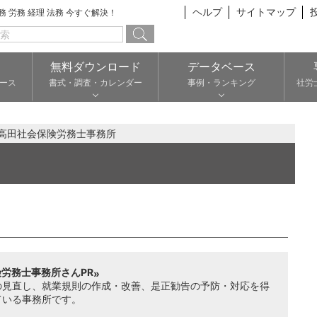
ヘルプ
サイトマップ
総務 労務 経理 法務 今すぐ解決！
無料ダウンロード
データベース
ース
書式・調査・カレンダー
事例・ランキング
社労
高田社会保険労務士事務所
労務士事務所さんPR
の見直し、就業規則の作成・改善、是正勧告の予防・対応を得
ている事務所です。