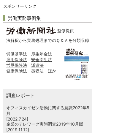
スポンサーリンク
労働実務事例集
監修提供
法解釈から実務処理までのＱ＆Ａを分類収録
労働基準法
厚生年金法
雇用保険法
安全衛生法
労災保険法
派遣法
健康保険法
徴収法 ほか
調査レポート
オフィスカイゼン活動に関する意識2022年5
月
[2022.7.24]
企業のテレワーク実態調査2019年10月版
[2019.11.12]