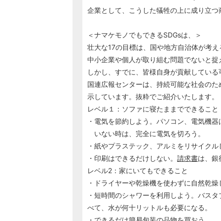
企業として、こうした犠牲の上に成り立つ
＜ナマケモノでもできるSDGsは、＞
壮大な17の目標は、国や地方自治体が考え
中小企業や個人が取り組む問題でないと捉
しかし、すでに、皆様自身が貢献している
国連広報センターは、持続可能な社会のた
示しています。抜粋でご紹介いたします。
レベル１：ソファに寝たままでできること
・電気を節約しよう。パソコン、電気機器
いない時は、完全に電気を切ろう。
・紙やプラステック、アルミをリサイクル
・印刷はできるだけしない。
請求書
は、銀
レベル2：家にいてもできること
・ドライヤーや乾燥機を使わずに自然乾燥
・短時間のシャワーを利用しよう。バスタブ
べて、水が何十リットルも必要になる。
・できるだけ簡易包装の品物を買おう