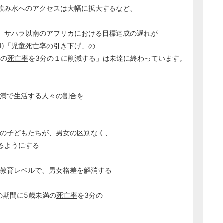
飲み水へのアクセスは大幅に拡大するなど、
、サハラ以南のアフリカにおける目標達成の遅れが
)「児童
死亡率
の引き下げ」の
満の
死亡率
を3分の１に削減する」は未達に終わっています。
ル未満で生活する人々の割合を
ての子どもたちが、男女の区別なく、
うにする
の教育レベルで、男女格差を解消する
での期間に5歳未満の
死亡率
を3分の