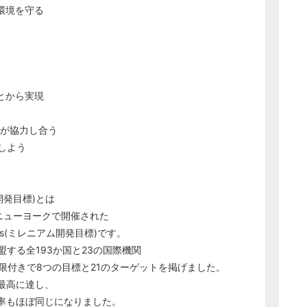
の環境を守る
ことから実現
んなが協力し合う
しよう
開発目標)とは
にニューヨークで開催された
s(ミレニアム開発目標)です。
する全193か国と23の国際機関
期限付きで8つの目標と21のターゲットを掲げました。
最高に達し、
率もほぼ同じになりました。