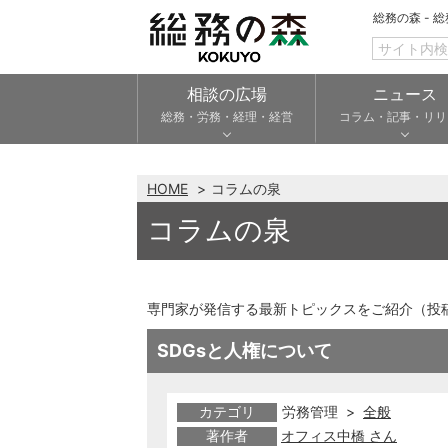
総務の森 - 
相談の広場
ニュース
総務・労務・経理・経営
コラム・記事・リリ
HOME
コラムの泉
コラムの泉
専門家が発信する最新トピックスをご紹介（投
SDGsと人権について
カテゴリ
労務管理 >
全般
著作者
オフィス中橋 さん