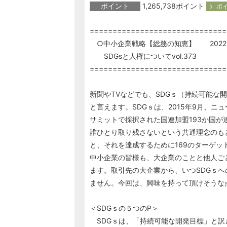
ポイント
1,265,738ポイント
ポ
==============================
○中小企業戦略【
総務
の知恵】 2022.
SDGsと人権についてvol.373
==============================
新聞やTVなどでも、SDGｓ（持続可能な
と言えます。SDGｓは、2015年9月、
サミットで採択された国連加盟193か国が
誰ひとり取り残さないという共通理念のもと
と、それを達成するために169のターゲッ
中小企業の皆様も、大企業のことと他人ご
ます。取引先の大企業から、いつSDGｓ
ません。今回は、興味を持って頂けそうな
＜SDGｓの５つのP＞
SDGｓは、「持続可能な開発目標」と訳