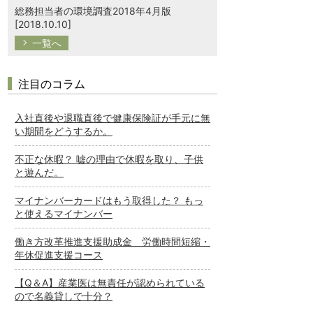
総務担当者の環境調査2018年4月版
[2018.10.10]
一覧へ
注目のコラム
入社直後や退職直後で健康保険証が手元に無
い期間をどうするか。
不正な休暇？ 嘘の理由で休暇を取り、子供
と遊んだ。
マイナンバーカードはもう取得した？ もっ
と使えるマイナンバー
働き方改革推進支援助成金 労働時間短縮・
年休促進支援コース
【Q＆A】産業医は無責任が認められている
ので名義貸しで十分？