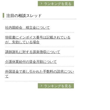
ランキングを見る
注目の相談スレッド
社内親睦会 積立金について
領収書にインボイス番号は記載されている
が、失効している場合
講師謝礼に対する源泉徴収について
介護休業給付の賃金月額について
外国送金で差し引かれた手数料の請求につい
て
ランキングを見る