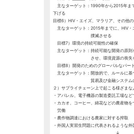
主なターゲット：1990年から2015年ま
下げる
目標6）HIV・エイズ、マラリア、その他
主なターゲット：2015年までに、HIV
撲滅させる
目標7）環境の持続可能性の確保
主なターゲット：持続可能な開発の原則
させ、環境資源の喪失を阻止
目標8）開発のためのグローバルなパー
主なターゲット：開放的で、ルールに基
貿易及び金融システムのさら
２）サプライチェーン上で起こる様ざまな
・アパレル、電子機器の製造委託工場など
・カカオ、コーヒー、綿花などの農産物を
労働
・農作物調達における農家に対する搾取
・外国人実習生問題に代表されるような外
↓