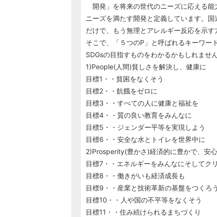
開発」を将来の世代のニーズに応える能
ニーズを満たす開発と定義しています。国
だけで、もう無理とアレルギー反応を示す
そこで、「５つのP」と呼ばれるキーワー
SDGsの目指すものをわかるかもしれませ
1)People(人間)貧しさを解決し、健康に
目標1・・貧困をなくそう
目標2・・飢餓をゼロに
目標3・・すべての人に健康と福祉を
目標4・・質の良い教育をみんなに
目標5・・ジェンダー平等を実現しよう
目標6・・安全な水とトイレを世界中に
2)Prosperity(豊かさ)経済的に豊かで
目標7・・エネルギーをみんなにそしてク
目標8・・働きがいも経済成長も
目標9・・産業と技術革新の基盤をつくろ
目標10・・人や国の不平等をなくそう
目標11・・住み続けられるまちづくり