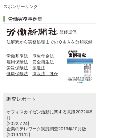
スポンサーリンク
労働実務事例集
監修提供
法解釈から実務処理までのＱ＆Ａを分類収録
労働基準法
厚生年金法
雇用保険法
安全衛生法
労災保険法
派遣法
健康保険法
徴収法 ほか
調査レポート
オフィスカイゼン活動に関する意識2022年5
月
[2022.7.24]
企業のテレワーク実態調査2019年10月版
[2019.11.12]