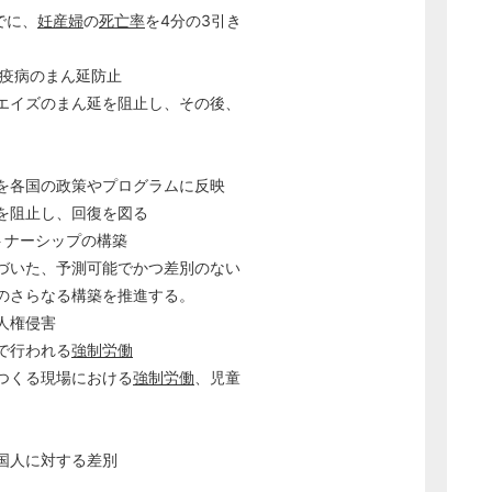
でに、
妊産婦
の
死亡率
を4分の3引き
の疫病のまん延防止
・エイズのまん延を阻止し、その後、
を各国の政策やプログラムに反映
し、回復を図る
トナーシップの構築
づいた、予測可能でかつ差別のない
なる構築を推進する。
人権侵害
で行われる
強制労働
つくる現場における
強制労働
、児童
国人に対する差別