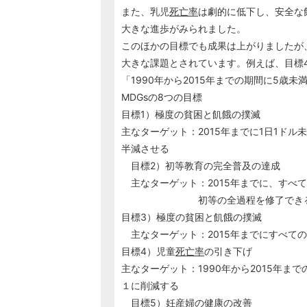
また、乳児
死亡率
は劇的に低下し、安全な
大きな進歩がみられました。
このほかの目標でも成果は上がりましたが
大きな課題とされています。例えば、目標4
「1990年から2015年までの期間に5歳未
MDGsの8つの目標
目標1）極度の貧困と飢餓の撲滅
主なターゲット：2015年までに1日1ド
半減させる
目標2）初等教育の完全普及の達成
主なターゲット：2015年までに、すべ
初等の全過程を修了できるよ
目標3）極度の貧困と飢餓の撲滅
主なターゲット：2015年までにすべて
目標4）児童
死亡率
の引き下げ
主なターゲット：1990年から2015年ま
１に削減する
目標5）
妊産婦
の健康の改善