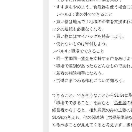
・すすぎをやめよう。食洗器を使う場合に
レベル3：家の外でできること
・買い物は地元で！地域の企業を支援すれ
ックの運転も必要なくなる。
・買い物にはマイバッグを持参しよう。
・使わないものは寄付しよう。
レベル4：職場でできること
・同一労働同一
賃金
を支持する声をあげよ
・職場で差別があったらどんなものであれ
・若者の相談相手になろう。
・労働にまつわる権利について知ろう。
できること、できそうなことからSDGsに
「職場でできること」を読むと、
労働者
の
経営者からすると、権利意識のみの主張の
SDGsの考えも、他の関連法（
労働基準法
やるべきことが見えてくると考えます。後