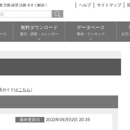
ヘルプ
サイトマップ
総務 労務 経理 法務 今すぐ解決！
無料ダウンロード
データベース
ース
書式・調査・カレンダー
事例・ランキング
社労
稿ガイドは
こちら
）
最終更新日
2022年06月02日 20:35