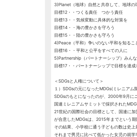
3)Planet（地球）自然と共存して、地球
目標12・・つくる責任 つかう責任
目標13・・気候変動に具体的な対策を
目標14・・海の豊かさを守ろう
目標15・・陸の豊かさも守ろう
4)Peace（平和）争いのない平和を知る
目標16・・平和と公平をすべての人に
5)Partnership（パートナーシップ）み
目標17・・パートナーシップで目標を達成
＜SDGsと人権について＞
１）SDGsの元になったMDGs(ミレニアム
SDGsのもとになったのが、2000年9月
国連ミレニアムサミットで採択されたMDG
21世紀の国際社会の目標として、国連に加盟
が合意したMDGsは、2015年までという
その結果、小学校に通う子どもの数は史上
それまで男児に比べて低かった女児の就学