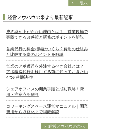
一覧へ
経営ノウハウの泉より最新記事
成約率が上がらない理由とは？ 営業現場で
実践できる改善策と研修のポイントを解説
営業代行の料金相場はいくら？費用の仕組み
と比較する際のポイントを解説
営業のアポ獲得を外注するべき会社とは？｜
アポ獲得代行を検討する前に知っておきたい
4つの判断基準
シェアオフィスの開業手順と成功戦略！費
用・注意点を解説
コワーキングスペース運営マニュアル｜開業
費用から収益化まで網羅解説
経営ノウハウの泉へ