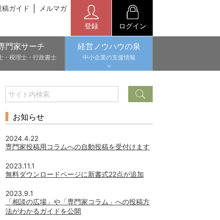
投稿ガイド
メルマガ
登録
ログイン
専門家サーチ
経営ノウハウの泉
士・税理士・行政書士
中小企業の支援情報
お知らせ
2024.4.22
専門家投稿用コラムへの自動投稿を受付けます
2023.11.1
無料ダウンロードページに新書式22点が追加
2023.9.1
「相談の広場」や「専門家コラム」への投稿方
法がわかるガイドを公開