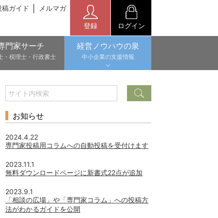
投稿ガイド
メルマガ
登録
ログイン
専門家サーチ
経営ノウハウの泉
士・税理士・行政書士
中小企業の支援情報
お知らせ
2024.4.22
専門家投稿用コラムへの自動投稿を受付けます
2023.11.1
無料ダウンロードページに新書式22点が追加
2023.9.1
「相談の広場」や「専門家コラム」への投稿方
法がわかるガイドを公開