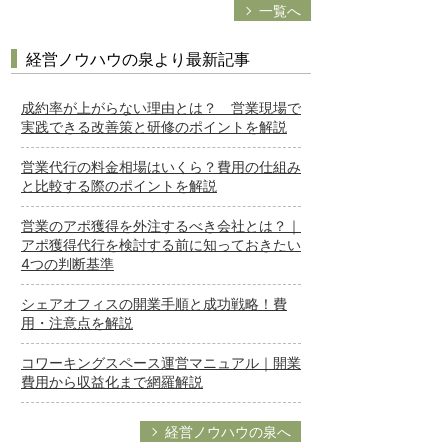
一覧へ
経営ノウハウの泉より最新記事
成約率が上がらない理由とは？ 営業現場で
実践できる改善策と研修のポイントを解説
営業代行の料金相場はいくら？費用の仕組み
と比較する際のポイントを解説
営業のアポ獲得を外注するべき会社とは？｜
アポ獲得代行を検討する前に知っておきたい
4つの判断基準
シェアオフィスの開業手順と成功戦略！費
用・注意点を解説
コワーキングスペース運営マニュアル｜開業
費用から収益化まで網羅解説
経営ノウハウの泉へ