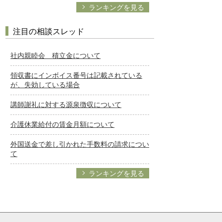
ランキングを見る
注目の相談スレッド
社内親睦会 積立金について
領収書にインボイス番号は記載されている
が、失効している場合
講師謝礼に対する源泉徴収について
介護休業給付の賃金月額について
外国送金で差し引かれた手数料の請求につい
て
ランキングを見る