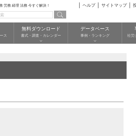
ヘルプ
サイトマップ
総務 労務 経理 法務 今すぐ解決！
無料ダウンロード
データベース
ース
書式・調査・カレンダー
事例・ランキング
社労