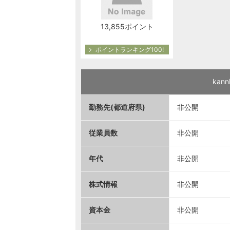
13,855ポイント
ポイントランキング100!
ka
勤務先(都道府県)
非公開
従業員数
非公開
年代
非公開
株式情報
非公開
資本金
非公開