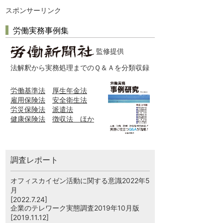
スポンサーリンク
労働実務事例集
監修提供
法解釈から実務処理までのＱ＆Ａを分類収録
労働基準法
厚生年金法
雇用保険法
安全衛生法
労災保険法
派遣法
健康保険法
徴収法 ほか
調査レポート
オフィスカイゼン活動に関する意識2022年5
月
[2022.7.24]
企業のテレワーク実態調査2019年10月版
[2019.11.12]