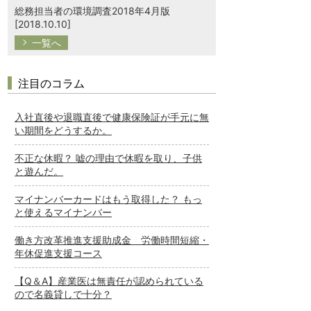
総務担当者の環境調査2018年4月版
[2018.10.10]
一覧へ
注目のコラム
入社直後や退職直後で健康保険証が手元に無
い期間をどうするか。
不正な休暇？ 嘘の理由で休暇を取り、子供
と遊んだ。
マイナンバーカードはもう取得した？ もっ
と使えるマイナンバー
働き方改革推進支援助成金 労働時間短縮・
年休促進支援コース
【Q＆A】産業医は無責任が認められている
ので名義貸しで十分？