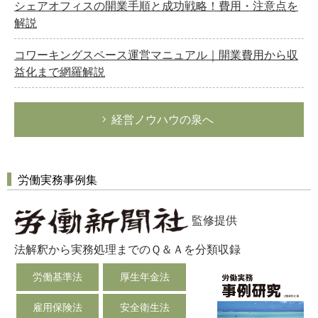
シェアオフィスの開業手順と成功戦略！費用・注意点を
解説
コワーキングスペース運営マニュアル｜開業費用から収
益化まで網羅解説
経営ノウハウの泉へ
労働実務事例集
監修提供
法解釈から実務処理までのＱ＆Ａを分類収録
労働基準法
厚生年金法
雇用保険法
安全衛生法