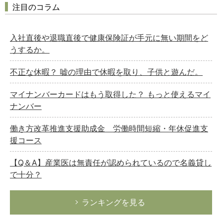
注目のコラム
入社直後や退職直後で健康保険証が手元に無い期間をど
うするか。
不正な休暇？ 嘘の理由で休暇を取り、子供と遊んだ。
マイナンバーカードはもう取得した？ もっと使えるマイ
ナンバー
働き方改革推進支援助成金 労働時間短縮・年休促進支
援コース
【Q＆A】産業医は無責任が認められているので名義貸し
で十分？
ランキングを見る