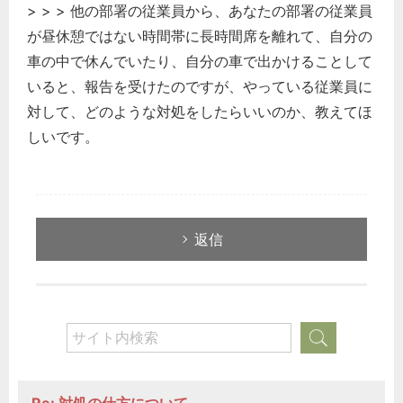
> > > 他の部署の従業員から、あなたの部署の従業員
が昼休憩ではない時間帯に長時間席を離れて、自分の
車の中で休んでいたり、自分の車で出かけることして
いると、報告を受けたのですが、やっている従業員に
対して、どのような対処をしたらいいのか、教えてほ
どのカテゴリーに投稿しますか？
しいです。
選択してください
労務管理
税務経理
返信
企業法務
経営の知恵
総務の給湯室
秘書のノウハウ
次へ
Re: 対処の仕方について