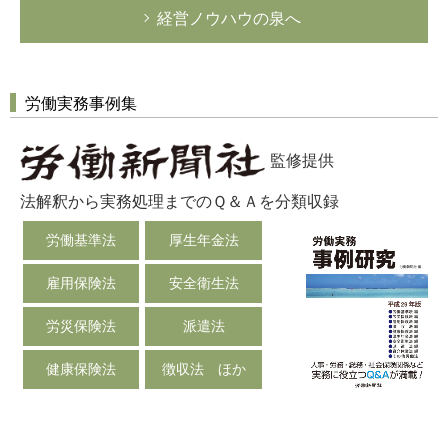
経営ノウハウの泉へ
労働実務事例集
監修提供
法解釈から実務処理までのＱ＆Ａを分類収録
労働基準法
厚生年金法
雇用保険法
安全衛生法
労災保険法
派遣法
健康保険法
徴収法 ほか