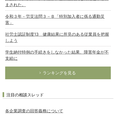
まされた。
令和３年－労災法問３－Ｂ「特別加入者に係る通勤災
害」
社労士認証制度13 健康結果に所見のある従業員を把握
しよう
学生納付特例の手続きをしなかった結果、障害年金が不
支給に
ランキングを見る
注目の相談スレッド
各企業調査の回答義務について