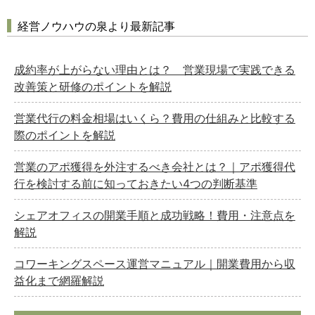
経営ノウハウの泉より最新記事
成約率が上がらない理由とは？ 営業現場で実践できる
改善策と研修のポイントを解説
営業代行の料金相場はいくら？費用の仕組みと比較する
際のポイントを解説
営業のアポ獲得を外注するべき会社とは？｜アポ獲得代
行を検討する前に知っておきたい4つの判断基準
シェアオフィスの開業手順と成功戦略！費用・注意点を
解説
コワーキングスペース運営マニュアル｜開業費用から収
益化まで網羅解説