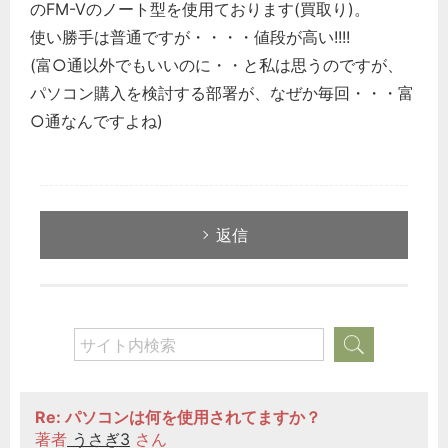
のFM-Vのノート型を使用ております(買取り)。
使い勝手は普通ですが・・・・値段が高い!!!!
(富○通以外でもいいのに・・と私は思うのですが、
パソコン購入を検討する部署が、なぜか毎回・・・富
○通なんですよね)
返信
どのカテゴリーに投稿しますか？
選択してください
労務管理
税務経理
Re: パソコンは何を使用されてますか？
著者
うさぎ3
さん
企業法務