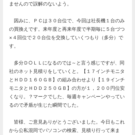
ませんので誤解のないよう。
因みに、ＰＣは３０台位で、今回は社長機１台のみ
の買換えです。来年度と再来年度で半期毎に５台づつ
×４回位で２０台位を交換していくつもり（多分）で
す。
多分Ｄ○ＬＬになるのでは～と言う感じですが、同
社のネット見積りをしていくと。【１７インチモニタ
とＨＤＤ１６０ＧＢ】の組み合わせより【１９インチ
モニタとＨＤＤ２５０ＧＢ】の方が１，２００円位安
くなり。？マークでした、毎週キャンペーンやってい
るので矛盾が生じた瞬間でした。
皆様、ご意見ありがとうございました。今日もこれ
から公私混同でパソコンの検索、見積り行って来ま