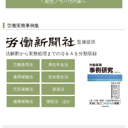
経営ノウハウの泉へ
労働実務事例集
監修提供
法解釈から実務処理までのＱ＆Ａを分類収録
労働基準法
厚生年金法
雇用保険法
安全衛生法
労災保険法
派遣法
健康保険法
徴収法 ほか