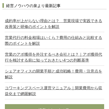
経営ノウハウの泉より最新記事
成約率が上がらない理由とは？ 営業現場で実践できる
改善策と研修のポイントを解説
営業代行の料金相場はいくら？費用の仕組みと比較する
際のポイントを解説
営業のアポ獲得を外注するべき会社とは？｜アポ獲得代
行を検討する前に知っておきたい4つの判断基準
シェアオフィスの開業手順と成功戦略！費用・注意点を
解説
コワーキングスペース運営マニュアル｜開業費用から収
益化まで網羅解説